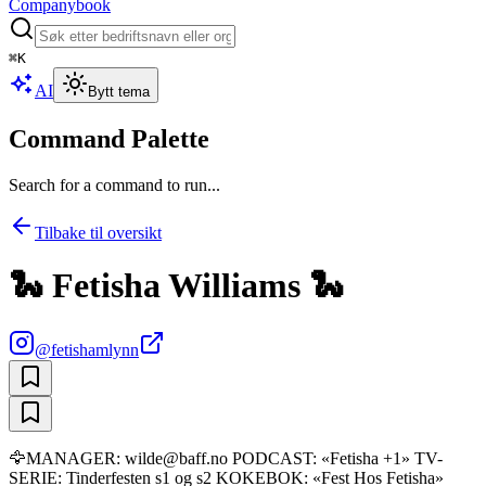
Companybook
⌘
K
AI
Bytt tema
Command Palette
Search for a command to run...
Tilbake til oversikt
🐍 Fetisha Williams 🐍
@
fetishamlynn
🦅MANAGER: wilde@baff.no PODCAST: «Fetisha +1» TV-
SERIE: Tinderfesten s1 og s2 KOKEBOK: «Fest Hos Fetisha»