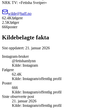
NRK TV: «Fetisha Sveiper»
wilde@baff.no
62.4K
følgere
2.5K
følger
666
poster
Kildebelagte fakta
Sist oppdatert:
21. januar 2026
Instagram-bruker
@fetishamlynn
Kilde:
Instagram
Følgere
62.4K
Kilde:
Instagram/offentlig profil
Poster
666
Kilde:
Instagram/offentlig profil
Siste observerte post
21. januar 2026
Kilde:
Instagram/offentlig profil