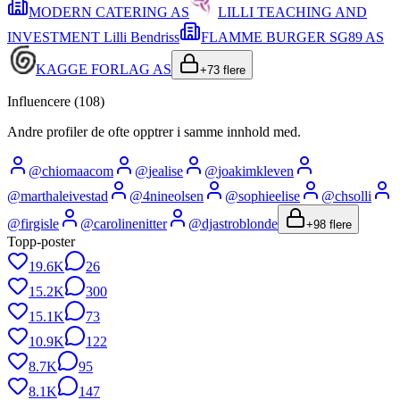
MODERN CATERING AS
LILLI TEACHING AND
INVESTMENT Lilli Bendriss
FLAMME BURGER SG89 AS
KAGGE FORLAG AS
+
73
flere
Influencere (
108
)
Andre profiler de ofte opptrer i samme innhold med.
@
chiomaacom
@
jealise
@
joakimkleven
@
marthaleivestad
@
4nineolsen
@
sophieelise
@
chsolli
@
firgisle
@
carolinenitter
@
djastroblonde
+
98
flere
Topp-poster
19.6K
26
15.2K
300
15.1K
73
10.9K
122
8.7K
95
8.1K
147