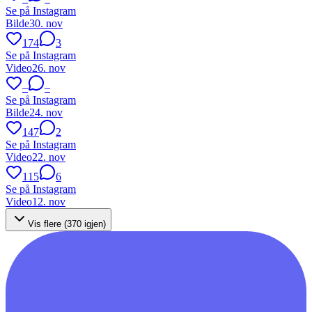
Se på Instagram
Bilde
30. nov
174
3
Se på Instagram
Video
26. nov
–
–
Se på Instagram
Bilde
24. nov
147
2
Se på Instagram
Video
22. nov
115
6
Se på Instagram
Video
12. nov
Vis flere (
370
igjen)