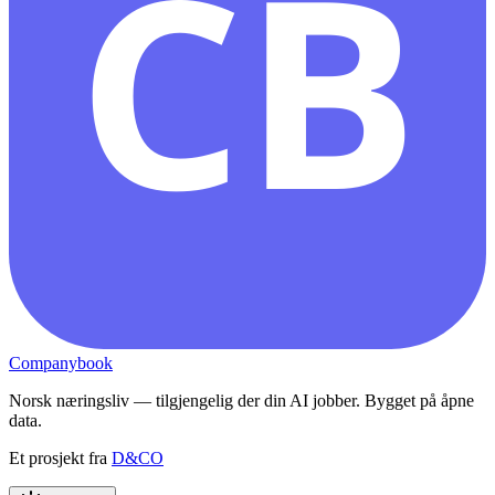
CB
Companybook
Norsk næringsliv — tilgjengelig der din AI jobber. Bygget på åpne
data.
Et prosjekt fra
D&CO