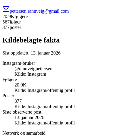
pettersen.rannveig@gmail.com
20.9K
følgere
567
følger
377
poster
Kildebelagte fakta
Sist oppdatert:
13. januar 2026
Instagram-bruker
@rannveigpettersen
Kilde:
Instagram
Følgere
20.9K
Kilde:
Instagram/offentlig profil
Poster
377
Kilde:
Instagram/offentlig profil
Siste observerte post
13. januar 2026
Kilde:
Instagram/offentlig profil
Nettverk og samarbeid