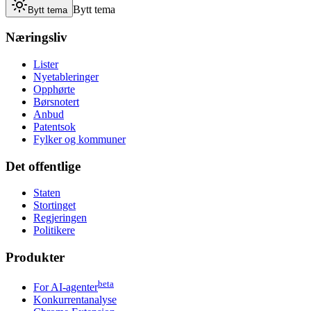
Bytt tema
Bytt tema
Næringsliv
Lister
Nyetableringer
Opphørte
Børsnotert
Anbud
Patentsok
Fylker og kommuner
Det offentlige
Staten
Stortinget
Regjeringen
Politikere
Produkter
beta
For AI-agenter
Konkurrentanalyse