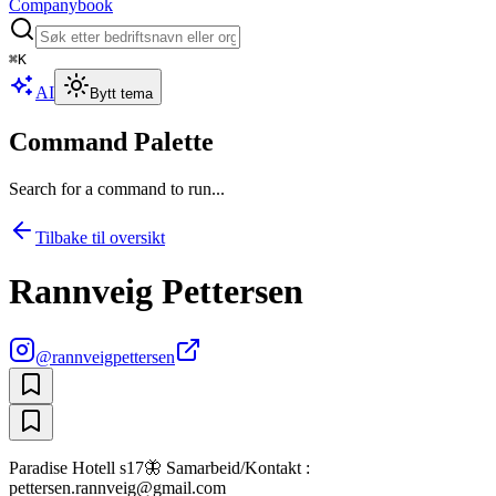
Companybook
⌘
K
AI
Bytt tema
Command Palette
Search for a command to run...
Tilbake til oversikt
Rannveig Pettersen
@
rannveigpettersen
Paradise Hotell s17🦋 Samarbeid/Kontakt :
pettersen.rannveig@gmail.com