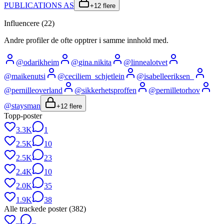
PUBLICATIONS AS
+
12
flere
Influencere (
22
)
Andre profiler de ofte opptrer i samme innhold med.
@
odarikheim
@
gina.nikita
@
linnealotvet
@
maikenutsi
@
ceciliem_schjetlein
@
isabelleeriksen_
@
pernilleoverland
@
sikkerhetsproffen
@
pernilletorhov
@
staysman
+
12
flere
Topp-poster
3.3K
1
2.5K
10
2.5K
23
2.4K
10
2.0K
35
1.9K
38
Alle trackede poster (
382
)
–
–