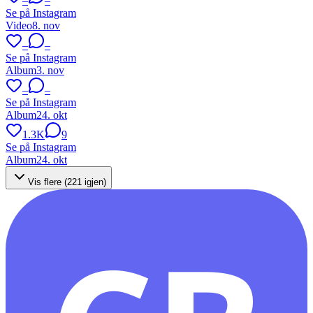
–
–
Se på Instagram
Video
8. nov
–
–
Se på Instagram
Album
3. nov
–
–
Se på Instagram
Album
24. okt
1.3K
9
Se på Instagram
Album
24. okt
Vis flere (
221
igjen)