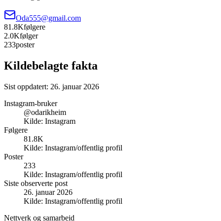
Oda555@gmail.com
81.8K
følgere
2.0K
følger
233
poster
Kildebelagte fakta
Sist oppdatert:
26. januar 2026
Instagram-bruker
@odarikheim
Kilde:
Instagram
Følgere
81.8K
Kilde:
Instagram/offentlig profil
Poster
233
Kilde:
Instagram/offentlig profil
Siste observerte post
26. januar 2026
Kilde:
Instagram/offentlig profil
Nettverk og samarbeid