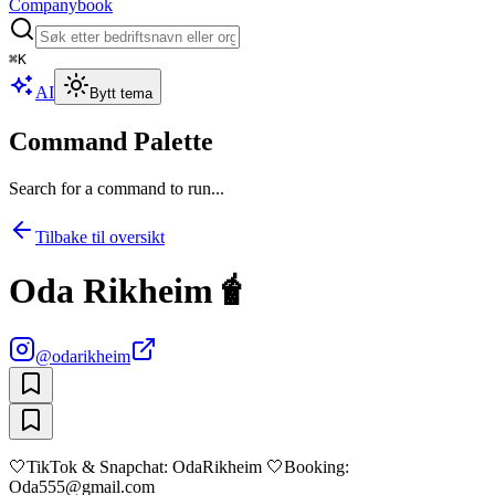
Companybook
⌘
K
AI
Bytt tema
Command Palette
Search for a command to run...
Tilbake til oversikt
Oda Rikheim🧋
@
odarikheim
🤍TikTok & Snapchat: OdaRikheim 🤍Booking:
Oda555@gmail.com