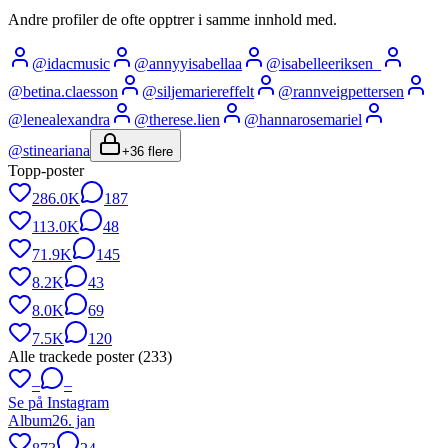
Andre profiler de ofte opptrer i samme innhold med.
@
idacmusic
@
annyyisabellaa
@
isabelleeriksen_
@
betina.claesson
@
siljemariereffelt
@
rannveigpettersen
@
lenealexandra
@
therese.lien
@
hannarosemariel
@
stineariana
+
36
flere
Topp-poster
286.0K
187
113.0K
48
71.9K
145
8.2K
43
8.0K
69
7.5K
120
Alle trackede poster (
233
)
–
–
Se på Instagram
Album
26. jan