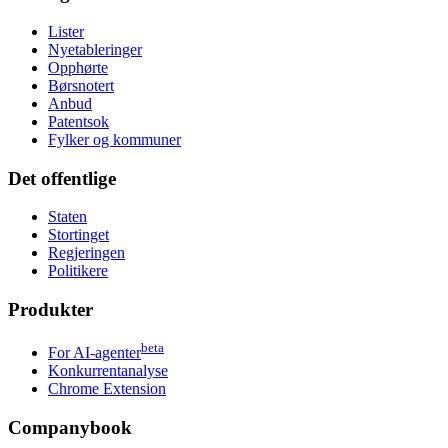
Lister
Nyetableringer
Opphørte
Børsnotert
Anbud
Patentsok
Fylker og kommuner
Det offentlige
Staten
Stortinget
Regjeringen
Politikere
Produkter
beta
For AI-agenter
Konkurrentanalyse
Chrome Extension
Companybook