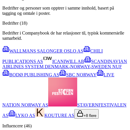
Bedrifter og personer som opptrer i samme innhold, basert på
tagging og omtale i poster.
Bedrifter (
18
)
Bedrifter i Companybook de har relasjoner til, typisk kommersielle
samarbeid.
WALLMANS SALONGER OSLO AS
CHILI
PUBLICATIONS AS
ICANIWILL AB
SCANDINAVIAN
AIRLINES SYSTEM DENMARK-NORWAY-SWEDEN NUF
BODØ PUBLISHING AS
SBC NORWAY
LIVE
NATION NORWAY AS
STAVERNFESTIVALEN
AS
LYKO AS
KOUTURE AS
+
8
flere
Influencere (
46
)