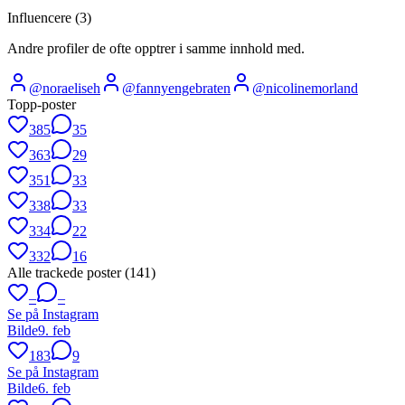
Influencere (
3
)
Andre profiler de ofte opptrer i samme innhold med.
@
noraeliseh
@
fannyengebraten
@
nicolinemorland
Topp-poster
385
35
363
29
351
33
338
33
334
22
332
16
Alle trackede poster (
141
)
–
–
Se på Instagram
Bilde
9. feb
183
9
Se på Instagram
Bilde
6. feb