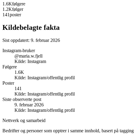
1.6K
følgere
1.2K
følger
141
poster
Kildebelagte fakta
Sist oppdatert:
9. februar 2026
Instagram-bruker
@maria.w.fjell
Kilde:
Instagram
Følgere
1.6K
Kilde:
Instagram/offentlig profil
Poster
141
Kilde:
Instagram/offentlig profil
Siste observerte post
9. februar 2026
Kilde:
Instagram/offentlig profil
Nettverk og samarbeid
Bedrifter og personer som opptrer i samme innhold, basert på tagging 