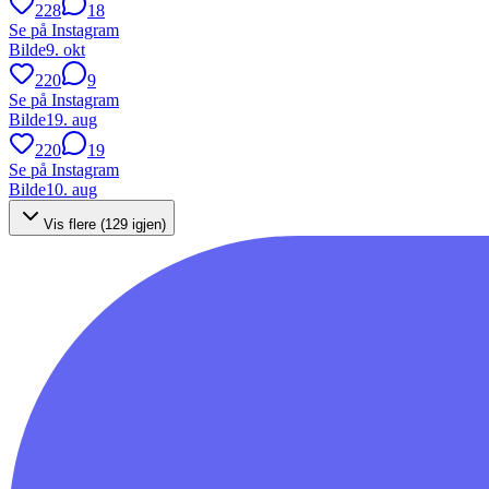
228
18
Se på Instagram
Bilde
9. okt
220
9
Se på Instagram
Bilde
19. aug
220
19
Se på Instagram
Bilde
10. aug
Vis flere (
129
igjen)