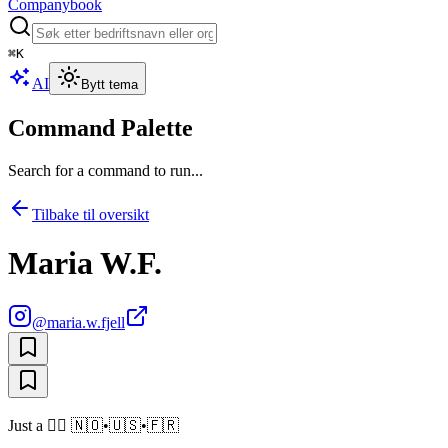
Companybook
⌘
K
AI
Bytt tema
Command Palette
Search for a command to run...
Tilbake til oversikt
Maria W.F.
@
maria.w.fjell
Just a 👱‍♀️ 🇳🇴•🇺🇸•🇫🇷