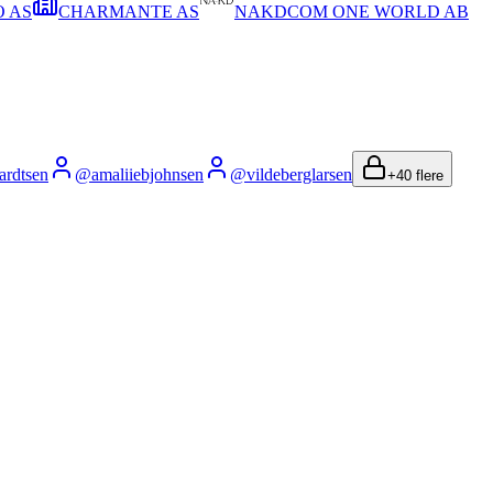
O AS
CHARMANTE AS
NAKDCOM ONE WORLD AB
ardtsen
@
amaliiebjohnsen
@
vildeberglarsen
+
40
flere