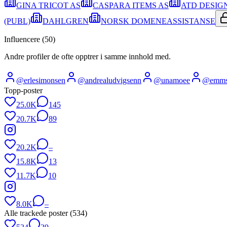
GINA TRICOT AS
CASPARA ITEMS AS
ATD DESIG
(PUBL)
DAHLGREN
NORSK DOMENEASSISTANSE
Influencere (
50
)
Andre profiler de ofte opptrer i samme innhold med.
@
erlesimonsen
@
andrealudvigsenn
@
unamoee
@
emms
Topp-poster
25.0K
145
20.7K
89
20.2K
–
15.8K
13
11.7K
10
8.0K
–
Alle trackede poster (
534
)