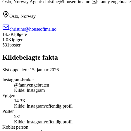
Oslo, Norway Agent: christine@houseofima.no ✉️: fanny.engebraa
Oslo, Norway
christine@houseofima.no
14.3K
følgere
1.0K
følger
531
poster
Kildebelagte fakta
Sist oppdatert:
15. januar 2026
Instagram-bruker
@fannyengebraten
Kilde:
Instagram
Følgere
14.3K
Kilde:
Instagram/offentlig profil
Poster
531
Kilde:
Instagram/offentlig profil
Koblet person