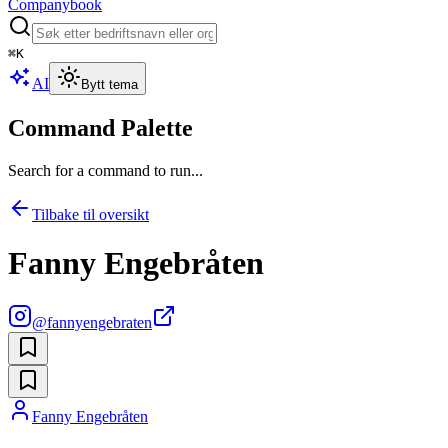
Companybook
⌘
K
AI
Bytt tema
Command Palette
Search for a command to run...
Tilbake til oversikt
Fanny Engebråten
@
fannyengebraten
Fanny Engebråten