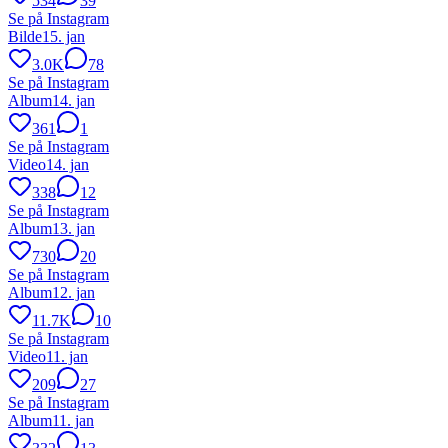
534
39
Se på Instagram
Bilde
15. jan
3.0K
78
Se på Instagram
Album
14. jan
361
1
Se på Instagram
Video
14. jan
338
12
Se på Instagram
Album
13. jan
730
20
Se på Instagram
Album
12. jan
11.7K
10
Se på Instagram
Video
11. jan
209
27
Se på Instagram
Album
11. jan