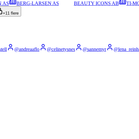
N AS
BERG-LARSEN AS
BEAUTY ICONS AB
TI-M
+
11
flere
tell
@
andreaaflo
@
celinetysnes
@
sannemyr
@
lena_reinh