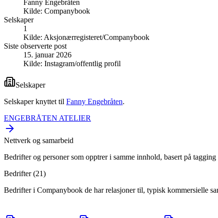
Fanny Engebråten
Kilde:
Companybook
Selskaper
1
Kilde:
Aksjonærregisteret/Companybook
Siste observerte post
15. januar 2026
Kilde:
Instagram/offentlig profil
Selskaper
Selskaper knyttet til
Fanny Engebråten
.
ENGEBRÅTEN ATELIER
Nettverk og samarbeid
Bedrifter og personer som opptrer i samme innhold, basert på tagging 
Bedrifter (
21
)
Bedrifter i Companybook de har relasjoner til, typisk kommersielle s