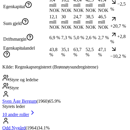
−2,5
mill
mill
mill
mill
mill
Egenkapital
%
NOK
NOK
NOK
NOK
NOK
12,1
30
24,7
38,5
46,5
mill
mill
mill
mill
mill
Sum gjeld
+20,7 %
NOK
NOK
NOK
NOK
NOK
+2,8
6,9 %
7,3 %
5,0 %
2,6 %
2,7 %
Driftsmargin
%
Egenkapitalandel
43,8
35,1
63,7
52,5
47,1
%
%
%
%
%
−10,2 %
Kilde: Regnskapsregisteret (Brønnøysundregistrene)
Styre og ledelse
Styre
Sven Åge Bergum
(
1960
)
65.9%
Styrets leder
10
andre roller
Odd Nygård
(
1964
)
34.1%