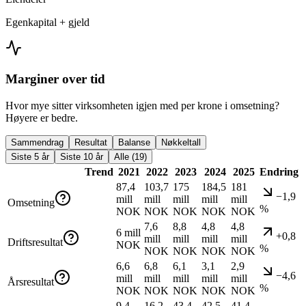
Egenkapital + gjeld
Marginer over tid
Hvor mye sitter virksomheten igjen med per krone i omsetning?
Høyere er bedre.
Sammendrag
Resultat
Balanse
Nøkkeltall
Siste 5 år
Siste 10 år
Alle (19)
Trend
2021
2022
2023
2024
2025
Endring
87,4
103,7
175
184,5
181
−1,9
mill
mill
mill
mill
mill
Omsetning
%
NOK
NOK
NOK
NOK
NOK
7,6
8,8
4,8
4,8
6 mill
+0,8
mill
mill
mill
mill
Driftsresultat
NOK
%
NOK
NOK
NOK
NOK
6,6
6,8
6,1
3,1
2,9
−4,6
mill
mill
mill
mill
mill
Årsresultat
%
NOK
NOK
NOK
NOK
NOK
9,4
16,2
43,4
42,5
41,4