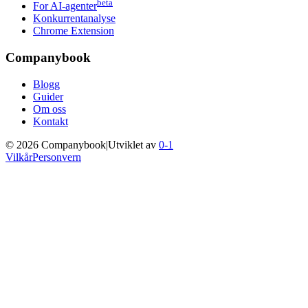
beta
For AI-agenter
Konkurrentanalyse
Chrome Extension
Companybook
Blogg
Guider
Om oss
Kontakt
©
2026
Companybook
|
Utviklet av
0-1
Vilkår
Personvern