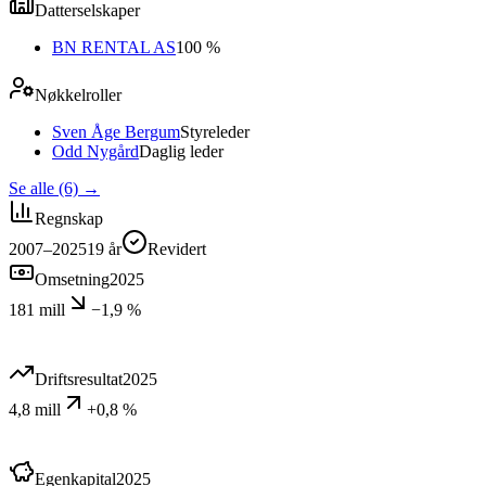
Datterselskaper
BN RENTAL AS
100 %
Nøkkelroller
Sven Åge Bergum
Styreleder
Odd Nygård
Daglig leder
Se alle (6)
→
Regnskap
2007–2025
19
år
Revidert
Omsetning
2025
181 mill
−1,9 %
Driftsresultat
2025
4,8 mill
+0,8 %
Egenkapital
2025