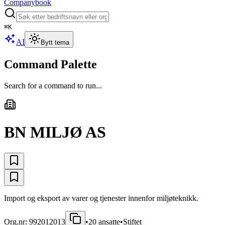
Companybook
⌘
K
AI
Bytt tema
Command Palette
Search for a command to run...
BN MILJØ AS
Import og eksport av varer og tjenester innenfor miljøteknikk.
Org.nr:
992012013
•
20
ansatte
•
Stiftet