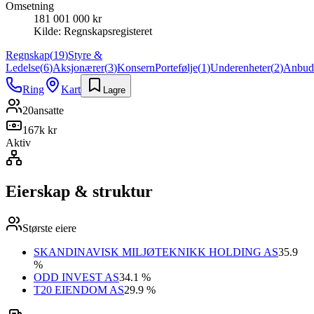
Omsetning
181 001 000 kr
Kilde:
Regnskapsregisteret
Regnskap
(
19
)
Styre &
Ledelse
(
6
)
Aksjonærer
(
3
)
Konsern
Portefølje
(
1
)
Underenheter
(
2
)
Anbud
Ring
Kart
Lagre
20
ansatte
167k kr
Aktiv
Eierskap & struktur
Største eiere
SKANDINAVISK MILJØTEKNIKK HOLDING AS
35.9
%
ODD INVEST AS
34.1 %
T20 EIENDOM AS
29.9 %