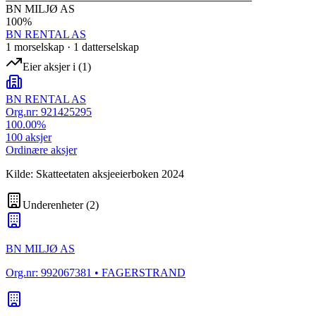
BN MILJØ AS
100
%
BN RENTAL AS
1
morselskap
·
1
datterselskap
Eier aksjer i
(
1
)
BN RENTAL AS
Org.nr:
921425295
100.00
%
100
aksjer
Ordinære aksjer
Kilde: Skatteetaten aksjeeierboken 2024
Underenheter
(
2
)
BN MILJØ AS
Org.nr:
992067381
• FAGERSTRAND