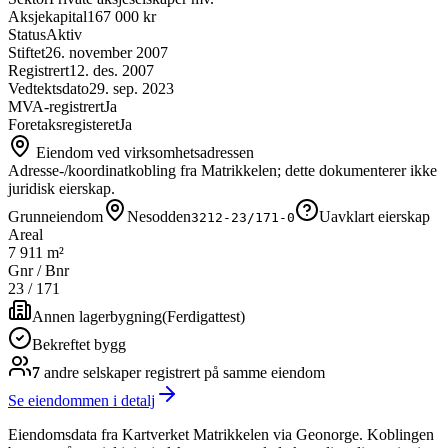
Aksjekapital
167 000 kr
Status
Aktiv
Stiftet
26. november 2007
Registrert
12. des. 2007
Vedtektsdato
29. sep. 2023
MVA-registrert
Ja
Foretaksregisteret
Ja
Eiendom ved virksomhetsadressen
Adresse-/koordinatkobling fra Matrikkelen; dette dokumenterer ikke
juridisk eierskap.
Grunneiendom
Nesodden
Uavklart eierskap
3212-23/171-0
Areal
7 911 m²
Gnr / Bnr
23
/
171
Annen lagerbygning
(
Ferdigattest
)
Bekreftet bygg
7
andre selskap
er
registrert på samme eiendom
Se eiendommen i detalj
Eiendomsdata fra Kartverket Matrikkelen via Geonorge. Koblingen