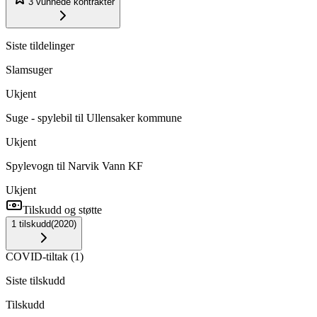
3
vunnede kontrakter
Siste tildelinger
Slamsuger
Ukjent
Suge - spylebil til Ullensaker kommune
Ukjent
Spylevogn til Narvik Vann KF
Ukjent
Tilskudd og støtte
1
tilskudd
(
2020
)
COVID-tiltak
(
1
)
Siste tilskudd
Tilskudd