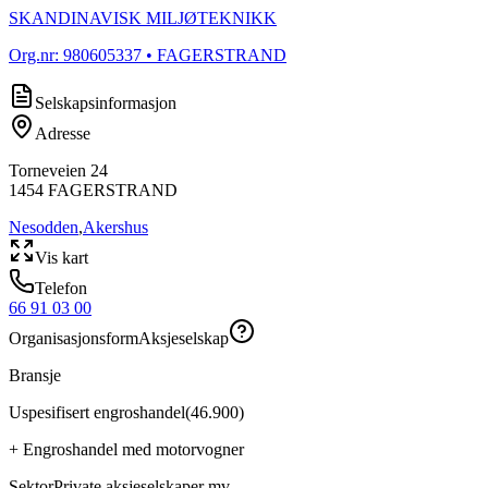
SKANDINAVISK MILJØTEKNIKK
Org.nr:
980605337
• FAGERSTRAND
Selskapsinformasjon
Adresse
Torneveien 24
1454
FAGERSTRAND
Nesodden
,
Akershus
Vis kart
Telefon
66 91 03 00
Organisasjonsform
Aksjeselskap
Bransje
Uspesifisert engroshandel
(
46.900
)
+
Engroshandel med motorvogner
Sektor
Private aksjeselskaper mv.