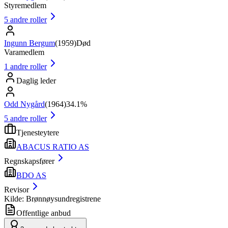
Styremedlem
5
andre roller
Ingunn Bergum
(
1959
)
Død
Varamedlem
1
andre roller
Daglig leder
Odd Nygård
(
1964
)
34.1%
5
andre roller
Tjenesteytere
ABACUS RATIO AS
Regnskapsfører
BDO AS
Revisor
Kilde: Brønnøysundregistrene
Offentlige anbud