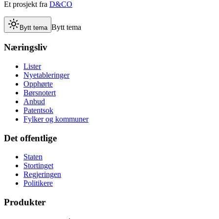
Et prosjekt fra
D&CO
Bytt tema
Bytt tema
Næringsliv
Lister
Nyetableringer
Opphørte
Børsnotert
Anbud
Patentsok
Fylker og kommuner
Det offentlige
Staten
Stortinget
Regjeringen
Politikere
Produkter