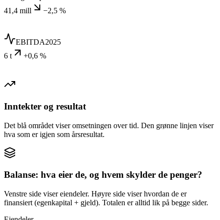
41,4 mill
−2,5 %
EBITDA
2025
6 t
+0,6 %
Inntekter og resultat
Det blå området viser omsetningen over tid. Den grønne linjen viser
hva som er igjen som årsresultat.
Balanse: hva eier de, og hvem skylder de penger?
Venstre side viser eiendeler. Høyre side viser hvordan de er
finansiert (egenkapital + gjeld). Totalen er alltid lik på begge sider.
Eiendeler