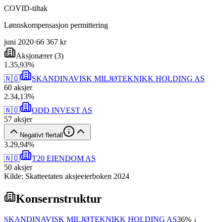
COVID-tiltak
Lønnskompensasjon permittering
juni 2020
·
66 367 kr
Aksjonærer
(
3
)
1
.
35,93
%
🇳🇴
SKANDINAVISK MILJØTEKNIKK HOLDING AS
60
aksjer
2
.
34,13
%
🇳🇴
ODD INVEST AS
57
aksjer
Negativt flertall
3
.
29,94
%
🇳🇴
T20 EIENDOM AS
50
aksjer
Kilde: Skatteetaten aksjeeierboken 2024
Konsernstruktur
SKANDINAVISK MILJØTEKNIKK HOLDING AS
36
% ↓