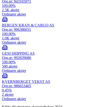
Org.nr:
943165971
100.00
%
2.5K
aksjer
Ordinære aksjer
BERGEN KRAN & CARGO AS
Org.nr:
996386031
100.00
%
1.0K
aksjer
Ordinære aksjer
GESI SHIPPING AS
Org.nr:
992839686
100.00
%
500
aksjer
Ordinære aksjer
KVERNBERGET VEKST AS
Org.nr:
986653465
0.45
%
2
aksjer
Ordinære aksjer
Kilde: Skatteetaten aksjeeierboken 2024