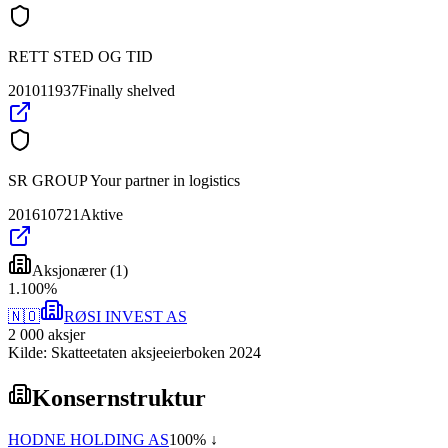
RETT STED OG TID
201011937
Finally shelved
SR GROUP Your partner in logistics
201610721
Aktive
Aksjonærer
(
1
)
1
.
100
%
🇳🇴
RØSI INVEST AS
2 000
aksjer
Kilde: Skatteetaten aksjeeierboken 2024
Konsernstruktur
HODNE HOLDING AS
100
% ↓