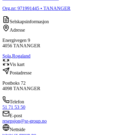
Org.nr:
971991445
• TANANGER
Selskapsinformasjon
Adresse
Energivegen 9
4056
TANANGER
Sola
,
Rogaland
Vis kart
Postadresse
Postboks 72
4098
TANANGER
Telefon
51 71 53 50
E-post
resepsjon@sr-group.no
Nettside
www.sr-group.no