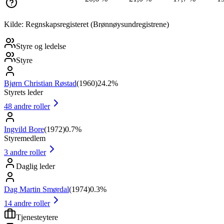
Kilde: Regnskapsregisteret (Brønnøysundregistrene)
Styre og ledelse
Styre
Bjørn Christian Røstad
(
1960
)
24.2%
Styrets leder
48
andre roller
Ingvild Bore
(
1972
)
0.7%
Styremedlem
3
andre roller
Daglig leder
Dag Martin Smørdal
(
1974
)
0.3%
14
andre roller
Tjenesteytere