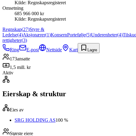
Kilde:
Regnskapsregisteret
Omsetning
685 966 000 kr
Kilde:
Regnskapsregisteret
Regnskap
(
27
)
Styre &
Ledelse
(
4
)
Aksjonærer
(
1
)
Konsern
Portefølje
(
5
)
Underenheter
(
4
)
Tilsku
rettigheter
(
3
)
Ring
E-post
Nettside
Kart
Lagre
173
ansatte
1,5 mill. kr
Aktiv
Eierskap & struktur
Eies av
SRG HOLDING AS
100 %
Største eiere