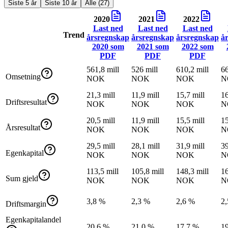
Siste 5 år
Siste 10 år
Alle (27)
2020
2021
2022
Last ned
Last ned
Last ned
Trend
årsregnskap
årsregnskap
årsregnskap
å
2020
som
2021
som
2022
som
PDF
PDF
PDF
561,8 mill
526 mill
610,2 mill
66
Omsetning
NOK
NOK
NOK
N
21,3 mill
11,9 mill
15,7 mill
16
Driftsresultat
NOK
NOK
NOK
N
20,5 mill
11,9 mill
15,5 mill
15
Årsresultat
NOK
NOK
NOK
N
29,5 mill
28,1 mill
31,9 mill
39
Egenkapital
NOK
NOK
NOK
N
113,5 mill
105,8 mill
148,3 mill
16
Sum gjeld
NOK
NOK
NOK
N
3,8 %
2,3 %
2,6 %
2
Driftsmargin
Egenkapitalandel
20,6 %
21,0 %
17,7 %
1