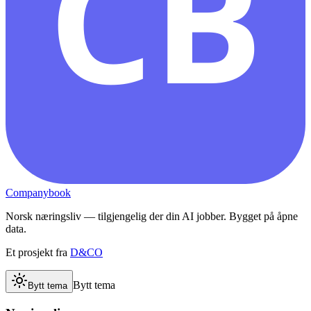
CB
Companybook
Norsk næringsliv — tilgjengelig der din AI jobber. Bygget på åpne
data.
Et prosjekt fra
D&CO
Bytt tema
Bytt tema