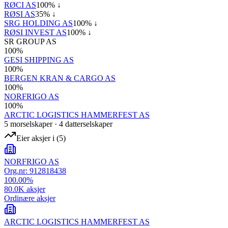
RØCI AS
100
% ↓
RØSI AS
35
% ↓
SRG HOLDING AS
100
% ↓
RØSI INVEST AS
100
% ↓
SR GROUP AS
100
%
GESI SHIPPING AS
100
%
BERGEN KRAN & CARGO AS
100
%
NORFRIGO AS
100
%
ARCTIC LOGISTICS HAMMERFEST AS
5
morselskap
er
·
4
datterselskap
er
Eier aksjer i
(
5
)
NORFRIGO AS
Org.nr:
912818438
100.00
%
80.0K
aksjer
Ordinære aksjer
ARCTIC LOGISTICS HAMMERFEST AS