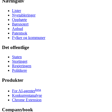
Næringsliv
Lister
Nyetableringer
Opphørte
Børsnotert
Anbud
Patentsok
Fylker og kommuner
Det offentlige
Staten
Stortinget
Regjeringen
Politikere
Produkter
beta
For AI-agenter
Konkurrentanalyse
Chrome Extension
Companybook