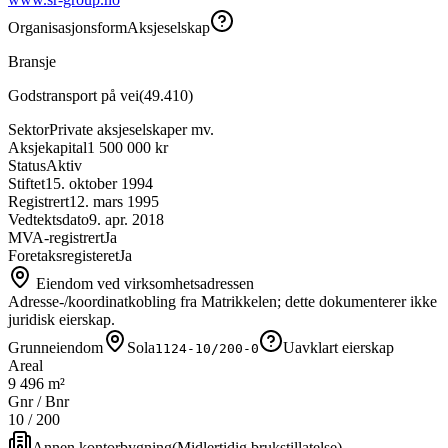
Organisasjonsform
Aksjeselskap
Bransje
Godstransport på vei
(
49.410
)
Sektor
Private aksjeselskaper mv.
Aksjekapital
1 500 000 kr
Status
Aktiv
Stiftet
15. oktober 1994
Registrert
12. mars 1995
Vedtektsdato
9. apr. 2018
MVA-registrert
Ja
Foretaksregisteret
Ja
Eiendom ved virksomhetsadressen
Adresse-/koordinatkobling fra Matrikkelen; dette dokumenterer ikke
juridisk eierskap.
Grunneiendom
Sola
Uavklart eierskap
1124-10/200-0
Areal
9 496 m²
Gnr / Bnr
10
/
200
Annen kontorbygning
(
Midlertidig brukstillatelse
)