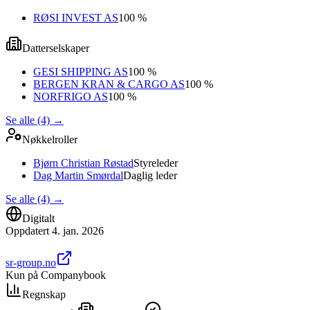
RØSI INVEST AS
100 %
Datterselskaper
GESI SHIPPING AS
100 %
BERGEN KRAN & CARGO AS
100 %
NORFRIGO AS
100 %
Se alle (4)
→
Nøkkelroller
Bjørn Christian Røstad
Styreleder
Dag Martin Smørdal
Daglig leder
Se alle (4)
→
Digitalt
Oppdatert
4. jan. 2026
sr-group.no
Kun på Companybook
Regnskap