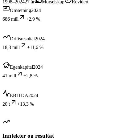
1998–2024
27
år
Morselskap
Revidert
Omsetning
2024
686 mill
+2,9 %
Driftsresultat
2024
18,3 mill
+11,6 %
Egenkapital
2024
41 mill
+2,8 %
EBITDA
2024
20 t
+13,3 %
Inntekter og resultat