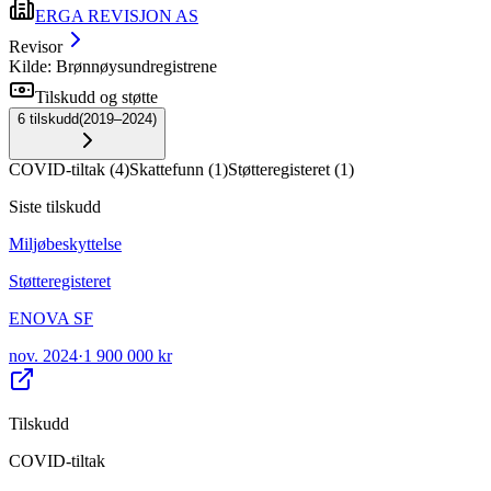
ERGA REVISJON AS
Revisor
Kilde: Brønnøysundregistrene
Tilskudd og støtte
6
tilskudd
(
2019–2024
)
COVID-tiltak
(
4
)
Skattefunn
(
1
)
Støtteregisteret
(
1
)
Siste tilskudd
Miljøbeskyttelse
Støtteregisteret
ENOVA SF
nov. 2024
·
1 900 000 kr
Tilskudd
COVID-tiltak