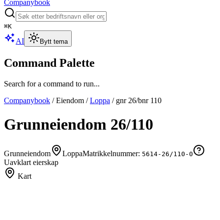
Companybook
⌘
K
AI
Bytt tema
Command Palette
Search for a command to run...
Companybook
/
Eiendom
/
Loppa
/
gnr
26
/bnr
110
Grunneiendom
26
/
110
Grunneiendom
Loppa
Matrikkelnummer:
5614-26/110-0
Uavklart eierskap
Kart