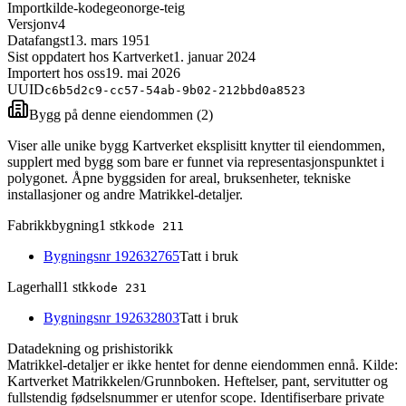
Importkilde-kode
geonorge-teig
Versjon
v4
Datafangst
13. mars 1951
Sist oppdatert hos Kartverket
1. januar 2024
Importert hos oss
19. mai 2026
UUID
c6b5d2c9-cc57-54ab-9b02-212bbd0a8523
Bygg på denne eiendommen (
2
)
Viser alle unike bygg Kartverket eksplisitt knytter til eiendommen,
supplert med bygg som bare er funnet via representasjonspunktet i
polygonet. Åpne byggsiden for areal, bruksenheter, tekniske
installasjoner og andre Matrikkel-detaljer.
Fabrikkbygning
1
stk
kode
211
Bygningsnr
192632765
Tatt i bruk
Lagerhall
1
stk
kode
231
Bygningsnr
192632803
Tatt i bruk
Datadekning og prishistorikk
Matrikkel-detaljer er ikke hentet for denne eiendommen ennå.
Kilde:
Kartverket Matrikkelen/Grunnboken. Heftelser, pant, servitutter og
fullstendig fødselsnummer er utenfor scope. Identifiserbare private