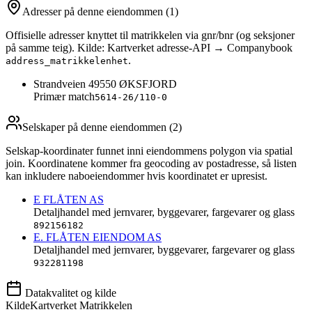
Adresser på denne eiendommen
(1)
Offisielle adresser knyttet til matrikkelen via gnr/bnr (og seksjoner
på samme teig). Kilde: Kartverket adresse-API → Companybook
.
address_matrikkelenhet
Strandveien 4
9550
ØKSFJORD
Primær match
5614-26/110-0
Selskaper på denne eiendommen (
2
)
Selskap-koordinater funnet inni eiendommens polygon via spatial
join. Koordinatene kommer fra geocoding av postadresse, så listen
kan inkludere naboeiendommer hvis koordinatet er upresist.
E FLÅTEN AS
Detaljhandel med jernvarer, byggevarer, fargevarer og glass
892156182
E. FLÅTEN EIENDOM AS
Detaljhandel med jernvarer, byggevarer, fargevarer og glass
932281198
Datakvalitet og kilde
Kilde
Kartverket Matrikkelen