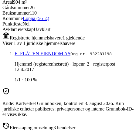
Areal
904 m²
Gårdsnummer
26
Bruksnummer
110
Kommune
Loppa (5614)
Punktfeste
Nei
Avklart eierskap
Uavklart
Registrerte hjemmelshavere
1
gjeldende
Viser
1
av
1
juridiske hjemmelshavere
E. FLÅTEN EIENDOM AS
Org.nr.
932281198
Hjemmel (registerenhetsrett)
· løpenr. 2
· registerpost
12.4.2017
1/1 · 100 %
Kilde: Kartverket Grunnboken
, kontrollert 3. august 2026
.
Kun
juridiske enheter publiseres; privatpersoner og interne Grunnbok-ID-
er vises ikke.
Eierskap og omsetning
3
hendelser