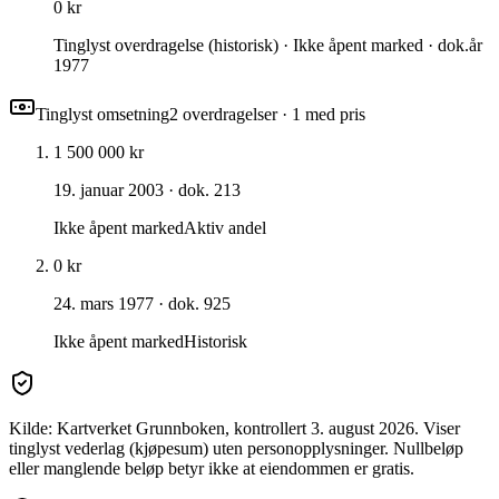
0 kr
Tinglyst overdragelse (historisk) · Ikke åpent marked · dok.år
1977
Tinglyst omsetning
2
overdragelse
r
· 1 med pris
1 500 000 kr
19. januar 2003
· dok. 213
Ikke åpent marked
Aktiv andel
0 kr
24. mars 1977
· dok. 925
Ikke åpent marked
Historisk
Kilde: Kartverket Grunnboken
, kontrollert 3. august 2026
. Viser
tinglyst vederlag (kjøpesum) uten personopplysninger. Nullbeløp
eller manglende beløp betyr ikke at eiendommen er gratis.