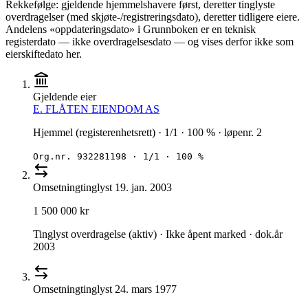
Rekkefølge: gjeldende hjemmelshavere først, deretter tinglyste
overdragelser (med skjøte-/registreringsdato), deretter tidligere eiere.
Andelens «oppdateringsdato» i Grunnboken er en teknisk
registerdato — ikke overdragelsesdato — og vises derfor ikke som
eierskiftedato her.
Gjeldende eier
E. FLÅTEN EIENDOM AS
Hjemmel (registerenhetsrett) · 1/1 · 100 % · løpenr. 2
Org.nr.
932281198
·
1/1 · 100 %
Omsetning
tinglyst
19. jan. 2003
1 500 000 kr
Tinglyst overdragelse (aktiv) · Ikke åpent marked · dok.år
2003
Omsetning
tinglyst
24. mars 1977