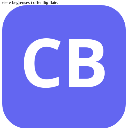
eiere begrenses i offentlig flate.
CB