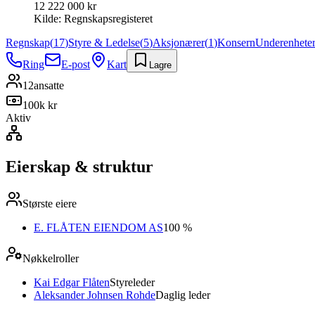
12 222 000 kr
Kilde:
Regnskapsregisteret
Regnskap
(
17
)
Styre & Ledelse
(
5
)
Aksjonærer
(
1
)
Konsern
Underenhete
Ring
E-post
Kart
Lagre
12
ansatte
100k kr
Aktiv
Eierskap & struktur
Største eiere
E. FLÅTEN EIENDOM AS
100 %
Nøkkelroller
Kai Edgar Flåten
Styreleder
Aleksander Johnsen Rohde
Daglig leder