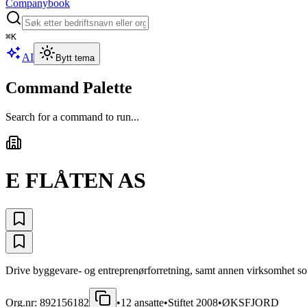
Companybook
⌘
K
AI
Bytt tema
Command Palette
Search for a command to run...
E FLÅTEN AS
Drive byggevare- og entreprenørforretning, samt annen virksomhet so
Org.nr:
892156182
•
12
ansatte
•
Stiftet
2008
•
ØKSFJORD