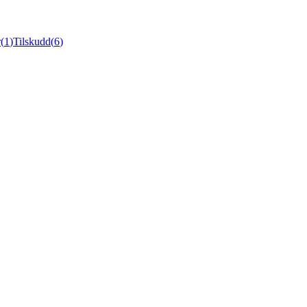
r
(
1
)
Tilskudd
(
6
)