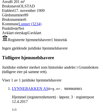
Areal
6 201 m²
Bruksnavn
OLSTAD
Etablert
17. november 1909
Gårdsnummer
89
Bruksnummer
6
Kommune
Lunner (3234)
Punktfeste
Nei
Avklart eierskap
Uavklart
Registrerte hjemmelshavere
1
historisk
Ingen gjeldende juridiske hjemmelshavere
Tidligere hjemmelshavere
Juridiske enheter merket som historiske andeler i Grunnboken
(tidligere eier på samme rett).
Viser
1
av
1
juridiske hjemmelshavere
LYNNEBAKKEN AS
Org.nr.
989068903
Hjemmel (registerenhetsrett)
· løpenr. 3
· registerpost
12.4.2017
1/1