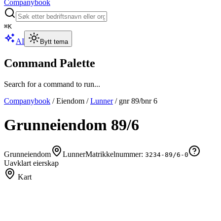
Companybook
⌘
K
AI
Bytt tema
Command Palette
Search for a command to run...
Companybook
/
Eiendom
/
Lunner
/
gnr
89
/bnr
6
Grunneiendom
89
/
6
Grunneiendom
Lunner
Matrikkelnummer:
3234-89/6-0
Uavklart eierskap
Kart