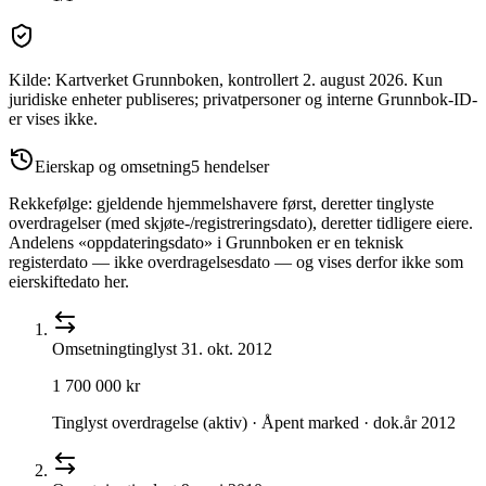
Kilde: Kartverket Grunnboken
, kontrollert 2. august 2026
.
Kun
juridiske enheter publiseres; privatpersoner og interne Grunnbok-ID-
er vises ikke.
Eierskap og omsetning
5
hendelser
Rekkefølge: gjeldende hjemmelshavere først, deretter tinglyste
overdragelser (med skjøte-/registreringsdato), deretter tidligere eiere.
Andelens «oppdateringsdato» i Grunnboken er en teknisk
registerdato — ikke overdragelsesdato — og vises derfor ikke som
eierskiftedato her.
Omsetning
tinglyst
31. okt. 2012
1 700 000 kr
Tinglyst overdragelse (aktiv) · Åpent marked · dok.år 2012