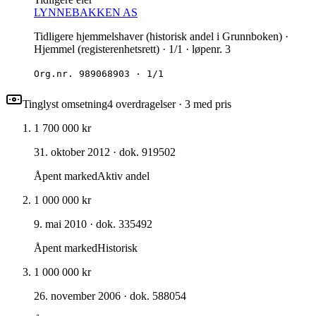
LYNNEBAKKEN AS
Tidligere hjemmelshaver (historisk andel i Grunnboken) ·
Hjemmel (registerenhetsrett) · 1/1 · løpenr. 3
Org.nr.
989068903
·
1/1
Tinglyst omsetning
4
overdragelse
r
· 3 med pris
1 700 000 kr
31. oktober 2012
· dok. 919502
Åpent marked
Aktiv andel
1 000 000 kr
9. mai 2010
· dok. 335492
Åpent marked
Historisk
1 000 000 kr
26. november 2006
· dok. 588054