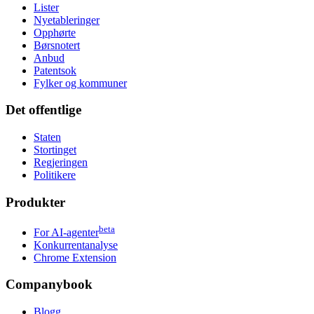
Lister
Nyetableringer
Opphørte
Børsnotert
Anbud
Patentsok
Fylker og kommuner
Det offentlige
Staten
Stortinget
Regjeringen
Politikere
Produkter
beta
For AI-agenter
Konkurrentanalyse
Chrome Extension
Companybook
Blogg