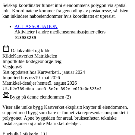
Selskap-koordinater funnet inni eiendommens polygon via spatial
join. Koordinatene kommer fra geocoding av postadresse, så listen
kan inkludere naboeiendommer hvis koordinatet er upresist.
ACT ASSOCIATION
Aktiviteter i andre medlemsorganisasjoner ellers
913983289
Datakvalitet og kilde
Kilde
Kartverket Matrikkelen
Importkilde-kode
geonorge-teig
Versjon
v6
Sist oppdatert hos Kartverket
1. januar 2024
Importert hos oss
19. mai 2026
Matrikkel-detaljer hentet
5. august 2026
UUID
e789e6da-ace3-5e2c-892e-e013c0e525e3
Bygg på denne eiendommen (
2
)
Viser alle unike bygg Kartverket eksplisitt knytter til eiendommen,
supplert med bygg som bare er funnet via representasjonspunktet i
polygonet. Åpne byggsiden for areal, bruksenheter, tekniske
installasjoner og andre Matrikkel-detaljer.
Enebolig
1
stk
kode
111