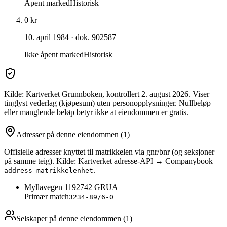
Åpent marked
Historisk
0 kr
10. april 1984
· dok. 902587
Ikke åpent marked
Historisk
Kilde: Kartverket Grunnboken
, kontrollert 2. august 2026
. Viser
tinglyst vederlag (kjøpesum) uten personopplysninger. Nullbeløp
eller manglende beløp betyr ikke at eiendommen er gratis.
Adresser på denne eiendommen
(1)
Offisielle adresser knyttet til matrikkelen via gnr/bnr (og seksjoner
på samme teig). Kilde: Kartverket adresse-API → Companybook
.
address_matrikkelenhet
Myllavegen 119
2742
GRUA
Primær match
3234-89/6-0
Selskaper på denne eiendommen (
1
)