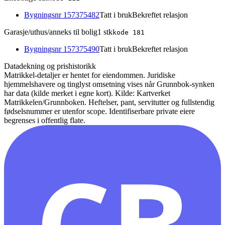
Bygningsnr
157375482
Tatt i bruk
Bekreftet relasjon
Garasje/uthus/anneks til bolig
1
stk
kode
181
Bygningsnr
157375490
Tatt i bruk
Bekreftet relasjon
Datadekning og prishistorikk
Matrikkel-detaljer er hentet for eiendommen. Juridiske
hjemmelshavere og tinglyst omsetning vises når Grunnbok-synken
har data (kilde merket i egne kort).
Kilde: Kartverket
Matrikkelen/Grunnboken. Heftelser, pant, servitutter og fullstendig
fødselsnummer er utenfor scope. Identifiserbare private eiere
begrenses i offentlig flate.
CB