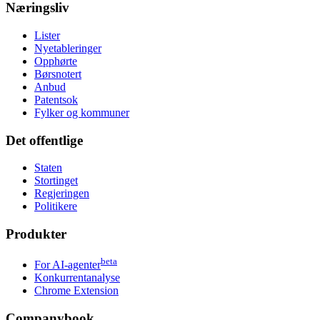
Næringsliv
Lister
Nyetableringer
Opphørte
Børsnotert
Anbud
Patentsok
Fylker og kommuner
Det offentlige
Staten
Stortinget
Regjeringen
Politikere
Produkter
beta
For AI-agenter
Konkurrentanalyse
Chrome Extension
Companybook