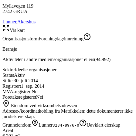
Myllavegen 119
2742
GRUA
Lunner
,
Akershus
Vis kart
Organisasjonsform
Forening/lag/innretning
Bransje
Aktiviteter i andre medlemsorganisasjoner ellers
(
94.992
)
Sektor
Ideelle organisasjoner
Status
Aktiv
Stiftet
30. juli 2014
Registrert
1. sep. 2014
MVA-registrert
Nei
Foretaksregisteret
Nei
Eiendom ved virksomhetsadressen
Adresse-/koordinatkobling fra Matrikkelen; dette dokumenterer ikke
juridisk eierskap.
Grunneiendom
Lunner
Uavklart eierskap
3234-89/6-0
Areal
6 201 m²