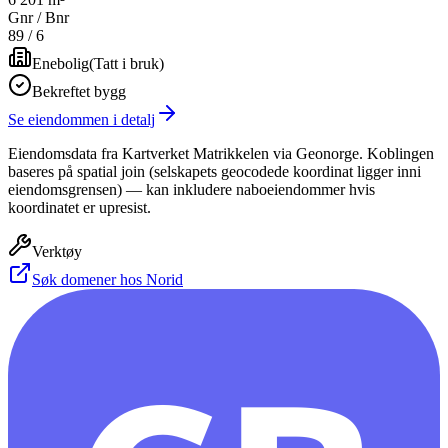
Gnr / Bnr
89
/
6
Enebolig
(
Tatt i bruk
)
Bekreftet bygg
Se eiendommen i detalj
Eiendomsdata fra Kartverket Matrikkelen via Geonorge. Koblingen
baseres på spatial join (selskapets geocodede koordinat ligger inni
eiendomsgrensen) — kan inkludere naboeiendommer hvis
koordinatet er upresist.
Verktøy
Søk domener hos Norid