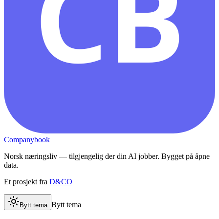
CB
Companybook
Norsk næringsliv — tilgjengelig der din AI jobber. Bygget på åpne
data.
Et prosjekt fra
D&CO
Bytt tema
Bytt tema