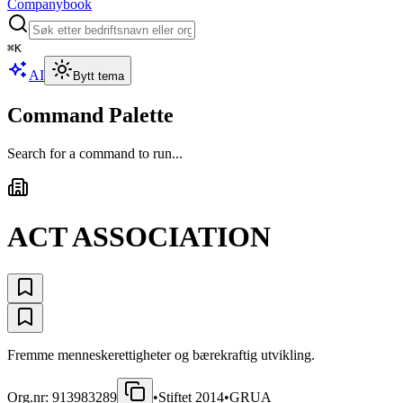
Companybook
⌘
K
AI
Bytt tema
Command Palette
Search for a command to run...
ACT ASSOCIATION
Fremme menneskerettigheter og bærekraftig utvikling.
Org.nr:
913983289
•
Stiftet
2014
•
GRUA