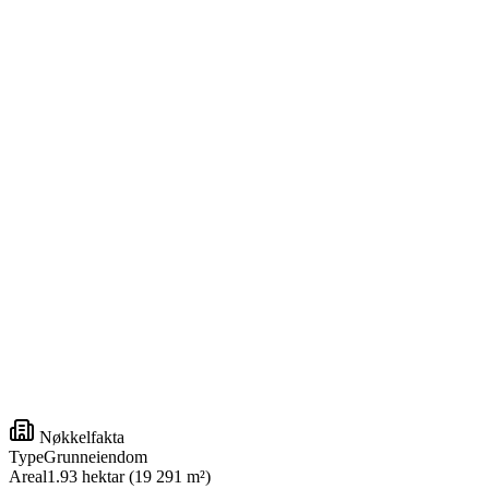
Nøkkelfakta
Type
Grunneiendom
Areal
1.93 hektar (19 291 m²)