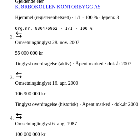
Gjeldende eier
KJØRBOKOLLEN KONTORBYGG AS
Hjemmel (registerenhetsrett) · 1/1 · 100 % · løpenr. 3
Org.nr.
830476962
·
1/1 · 100 %
Omsetning
tinglyst
28. nov. 2007
55 000 000 kr
Tinglyst overdragelse (aktiv) · Åpent marked · dok.år 2007
Omsetning
tinglyst
16. apr. 2000
106 900 000 kr
Tinglyst overdragelse (historisk) · Åpent marked · dok.år 2000
Omsetning
tinglyst
6. aug. 1987
100 000 000 kr