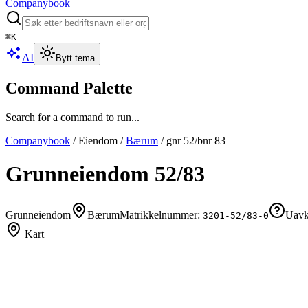
Companybook
⌘
K
AI
Bytt tema
Command Palette
Search for a command to run...
Companybook
/
Eiendom
/
Bærum
/
gnr
52
/bnr
83
Grunneiendom
52
/
83
Grunneiendom
Bærum
Matrikkelnummer:
Uavkl
3201-52/83-0
Kart