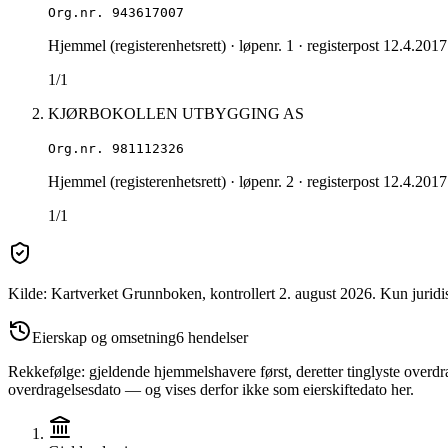
Org.nr.
943617007
Hjemmel (registerenhetsrett)
· løpenr. 1
· registerpost 12.4.2017
1/1
KJØRBOKOLLEN UTBYGGING AS
Org.nr.
981112326
Hjemmel (registerenhetsrett)
· løpenr. 2
· registerpost 12.4.2017
1/1
Kilde: Kartverket Grunnboken
, kontrollert 2. august 2026
.
Kun juridi
Eierskap og omsetning
6
hendelser
Rekkefølge: gjeldende hjemmelshavere først, deretter tinglyste overdra
overdragelsesdato — og vises derfor ikke som eierskiftedato her.