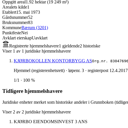
Oppgitt areal
1.92 hektar (19 249 m²)
Arealets kilde
1
Etablert
15. mai 1973
Gårdsnummer
52
Bruksnummer
83
Kommune
Bærum (3201)
Punktfeste
Nei
Avklart eierskap
Uavklart
Registrerte hjemmelshavere
1
gjeldende
2
historisk
e
Viser
1
av
1
juridiske hjemmelshavere
KJØRBOKOLLEN KONTORBYGG AS
Org.nr.
8304769
Hjemmel (registerenhetsrett)
· løpenr. 3
· registerpost 12.4.2017
1/1 · 100 %
Tidligere hjemmelshavere
Juridiske enheter merket som historiske andeler i Grunnboken (tidliger
Viser
2
av
2
juridiske hjemmelshavere
KJØRBO EIENDOMSINVEST 3 ANS