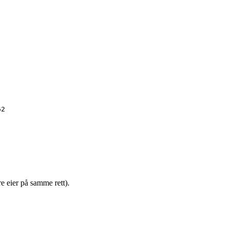
62
e eier på samme rett).