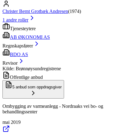
Christer Bernt Grotbæk Andresen
(
1974
)
1
andre roller
Tjenesteytere
AB ØKONOMI AS
Regnskapsfører
BDO AS
Revisor
Kilde: Brønnøysundregistrene
Offentlige anbud
5
anbud som oppdragsgiver
Ombygging av varmeanlegg - Nordraaks vei bo- og
behandlingssenter
mai 2019