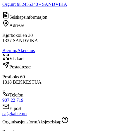
Org.nr:
982455340
• SANDVIKA
Selskapsinformasjon
Adresse
Kjørbokollen 30
1337
SANDVIKA
Bærum
,
Akershus
Vis kart
Postadresse
Postboks 60
1318
BEKKESTUA
Telefon
907 22 719
E-post
ca@kalke.no
Organisasjonsform
Aksjeselskap