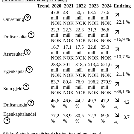
Trend
2020
2021
2022
2023
2024
Endring
47,8
48
50,5
63,5
77,6
mill
mill
mill
mill
mill
Omsetning
+22,1 %
NOK
NOK
NOK
NOK
NOK
22,3
22,3
22,3
31,3
36,6
mill
mill
mill
mill
mill
Driftsresultat
+16,9 %
NOK
NOK
NOK
NOK
NOK
16,7
17,1
17,5
22,8
25,3
mill
mill
mill
mill
mill
Årsresultat
+10,7 %
NOK
NOK
NOK
NOK
NOK
283,8
301
318,5
513,4
621,6
mill
mill
mill
mill
mill
Egenkapital
+21,1 %
NOK
NOK
NOK
NOK
NOK
83,7
80,4
76,9
196,2
270,9
mill
mill
mill
mill
mill
Sum gjeld
+38,1 %
NOK
NOK
NOK
NOK
NOK
46,6
46,6
44,2
49,3
47,2
−4,2
Driftsmargin
%
%
%
%
%
%
Egenkapitalandel
77,2
78,9
80,5
72,3
69,6
−3,7
%
%
%
%
%
%
Kilde: Regnskapsregisteret (Brønnøysundregistrene)