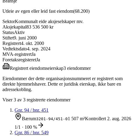
Bransje
Utleie av egen eller leid fast eiendom
(
68.200
)
Sektor
Kommunalt eide aksjeselskaper mv.
Aksjekapital
83 536 500 kr
Status
Aktiv
Stiftet
9. juni 2000
Registrert
4. okt. 2000
Vedtektsdato
4. sep. 2024
MVA-registrert
Ja
Foretaksregisteret
Ja
Registrert eiendomseierskap
3
eiendom
mer
Eiendommer der dette organisasjonsnummeret er registrert som
direkte hjemmelshaver. Dette er juridisk eierskap, ikke bare en
adressekobling.
Viser
3
av
3
registrerte eiendommer
Gnr.
94
/ bnr.
451
Bærum
1 507 m²
Kontrollert
2. aug. 2026
3201-94/451-0
1/1 · 100 %
Gnr.
86
/ bnr.
549