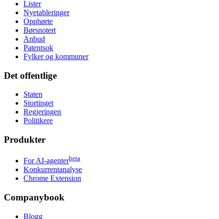
Lister
Nyetableringer
Opphørte
Børsnotert
Anbud
Patentsok
Fylker og kommuner
Det offentlige
Staten
Stortinget
Regjeringen
Politikere
Produkter
beta
For AI-agenter
Konkurrentanalyse
Chrome Extension
Companybook
Blogg