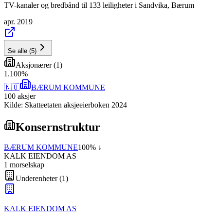
TV-kanaler og bredbånd til 133 leiligheter i Sandvika, Bærum
apr. 2019
Se alle
(
5
)
Aksjonærer
(
1
)
1
.
100
%
🇳🇴
BÆRUM KOMMUNE
100
aksjer
Kilde: Skatteetaten aksjeeierboken 2024
Konsernstruktur
BÆRUM KOMMUNE
100
% ↓
KALK EIENDOM AS
1
morselskap
Underenheter
(
1
)
KALK EIENDOM AS