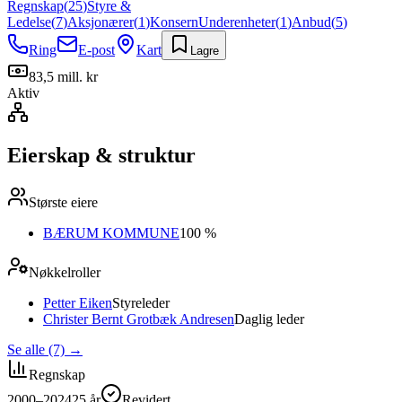
Regnskap
(
25
)
Styre &
Ledelse
(
7
)
Aksjonærer
(
1
)
Konsern
Underenheter
(
1
)
Anbud
(
5
)
Ring
E-post
Kart
Lagre
83,5 mill. kr
Aktiv
Eierskap & struktur
Største eiere
BÆRUM KOMMUNE
100 %
Nøkkelroller
Petter Eiken
Styreleder
Christer Bernt Grotbæk Andresen
Daglig leder
Se alle (7)
→
Regnskap
2000–2024
25
år
Revidert