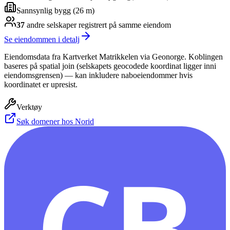
Sannsynlig bygg (26 m)
37
andre selskap
er
registrert på samme eiendom
Se eiendommen i detalj
Eiendomsdata fra Kartverket Matrikkelen via Geonorge. Koblingen
baseres på spatial join (selskapets geocodede koordinat ligger inni
eiendomsgrensen) — kan inkludere naboeiendommer hvis
koordinatet er upresist.
Verktøy
Søk domener hos Norid
CB