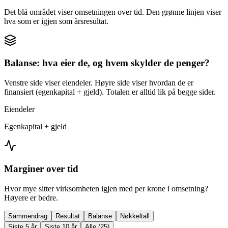
Det blå området viser omsetningen over tid. Den grønne linjen viser
hva som er igjen som årsresultat.
Balanse: hva eier de, og hvem skylder de penger?
Venstre side viser eiendeler. Høyre side viser hvordan de er
finansiert (egenkapital + gjeld). Totalen er alltid lik på begge sider.
Eiendeler
Egenkapital + gjeld
Marginer over tid
Hvor mye sitter virksomheten igjen med per krone i omsetning?
Høyere er bedre.
Sammendrag
Resultat
Balanse
Nøkkeltall
Siste 5 år
Siste 10 år
Alle (25)