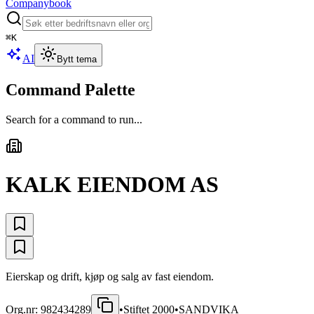
Companybook
⌘
K
AI
Bytt tema
Command Palette
Search for a command to run...
KALK EIENDOM AS
Eierskap og drift, kjøp og salg av fast eiendom.
Org.nr:
982434289
•
Stiftet
2000
•
SANDVIKA