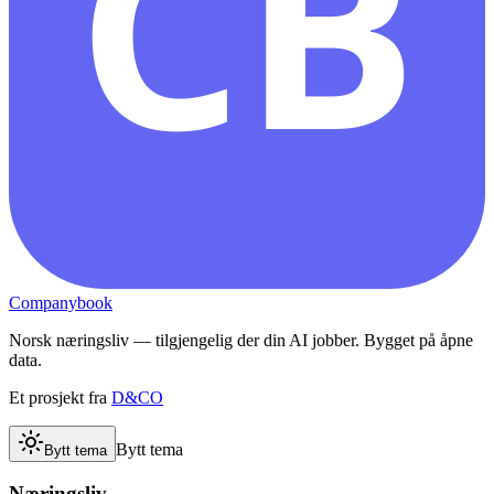
CB
Companybook
Norsk næringsliv — tilgjengelig der din AI jobber. Bygget på åpne
data.
Et prosjekt fra
D&CO
Bytt tema
Bytt tema
Næringsliv