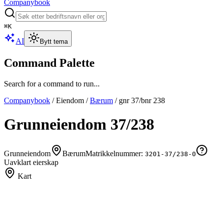
Companybook
⌘
K
AI
Bytt tema
Command Palette
Search for a command to run...
Companybook
/
Eiendom
/
Bærum
/
gnr
37
/bnr
238
Grunneiendom
37
/
238
Grunneiendom
Bærum
Matrikkelnummer:
3201-37/238-0
Uavklart eierskap
Kart