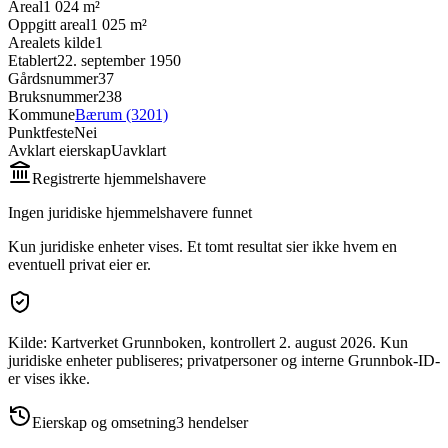
Areal
1 024 m²
Oppgitt areal
1 025 m²
Arealets kilde
1
Etablert
22. september 1950
Gårdsnummer
37
Bruksnummer
238
Kommune
Bærum (3201)
Punktfeste
Nei
Avklart eierskap
Uavklart
Registrerte hjemmelshavere
Ingen juridiske hjemmelshavere funnet
Kun juridiske enheter vises. Et tomt resultat sier ikke hvem en
eventuell privat eier er.
Kilde: Kartverket Grunnboken
, kontrollert 2. august 2026
.
Kun
juridiske enheter publiseres; privatpersoner og interne Grunnbok-ID-
er vises ikke.
Eierskap og omsetning
3
hendelser