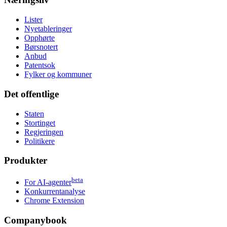
Lister
Nyetableringer
Opphørte
Børsnotert
Anbud
Patentsok
Fylker og kommuner
Det offentlige
Staten
Stortinget
Regjeringen
Politikere
Produkter
beta
For AI-agenter
Konkurrentanalyse
Chrome Extension
Companybook