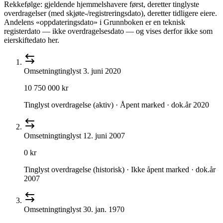
Rekkefølge: gjeldende hjemmelshavere først, deretter tinglyste
overdragelser (med skjøte-/registreringsdato), deretter tidligere eiere.
Andelens «oppdateringsdato» i Grunnboken er en teknisk
registerdato — ikke overdragelsesdato — og vises derfor ikke som
eierskiftedato her.
Omsetning
tinglyst
3. juni 2020
10 750 000 kr
Tinglyst overdragelse (aktiv) · Åpent marked · dok.år 2020
Omsetning
tinglyst
12. juni 2007
0 kr
Tinglyst overdragelse (historisk) · Ikke åpent marked · dok.år
2007
Omsetning
tinglyst
30. jan. 1970