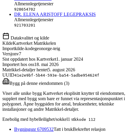
Allmennlegetjenester
928654702
DR. ELENA ARISTOFF LEGEPRAKSIS
Allmennlegetjenester
921703201
Datakvalitet og kilde
Kilde
Kartverket Matrikkelen
Importkilde-kode
geonorge-teig
Versjon
v7
Sist oppdatert hos Kartverket
1. januar 2024
Importert hos oss
18. mai 2026
Matrikkel-detaljer hentet
5. august 2026
UUID
41e2e9bf-5b44-593e-ba54-5adbe954624f
Bygg på denne eiendommen (
3
)
Viser alle unike bygg Kartverket eksplisitt knytter til eiendommen,
supplert med bygg som bare er funnet via representasjonspunktet i
polygonet. Åpne byggsiden for areal, bruksenheter, tekniske
installasjoner og andre Matrikkel-detaljer.
Enebolig med hybelleilighet/sokkel
1
stk
kode
112
Bygningsnr
6709532
Tatt i bruk
Bekreftet relasjon