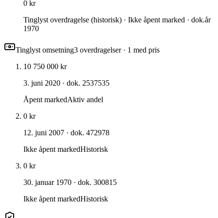
0 kr
Tinglyst overdragelse (historisk) · Ikke åpent marked · dok.år
1970
Tinglyst omsetning
3
overdragelse
r
· 1 med pris
10 750 000 kr
3. juni 2020
· dok. 2537535
Åpent marked
Aktiv andel
0 kr
12. juni 2007
· dok. 472978
Ikke åpent marked
Historisk
0 kr
30. januar 1970
· dok. 300815
Ikke åpent marked
Historisk