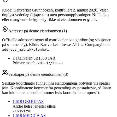
Kilde: Kartverket Grunnboken
, kontrollert 2. august 2026
. Viser
tinglyst vederlag (kjøpesum) uten personopplysninger. Nullbeløp
eller manglende beløp betyr ikke at eiendommen er gratis.
Adresser på denne eiendommen
(1)
Offisielle adresser knyttet til matrikkelen via gnr/bnr (og seksjoner
på samme teig). Kilde: Kartverket adresse-API → Companybook
.
address_matrikkelenhet
Hagaliveien 5B
1358
JAR
Primær match
3201-37/238-0
Selskaper på denne eiendommen (
3
)
Selskap-koordinater funnet inni eiendommens polygon via spatial
join. Koordinatene kommer fra geocoding av postadresse, så listen
kan inkludere naboeiendommer hvis koordinatet er upresist.
1.618 GROUP AS
Andre helsetjenester ellers
916353790
1.618 MEDICA AS