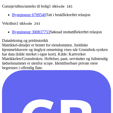
Garasje/uthus/anneks til bolig
1
stk
kode
181
Bygningsnr
6709540
Tatt i bruk
Bekreftet relasjon
Veksthus
1
stk
kode
243
Bygningsnr
300837753
Søknad mottatt
Bekreftet relasjon
Datadekning og prishistorikk
Matrikkel-detaljer er hentet for eiendommen. Juridiske
hjemmelshavere og tinglyst omsetning vises når Grunnbok-synken
har data (kilde merket i egne kort).
Kilde: Kartverket
Matrikkelen/Grunnboken. Heftelser, pant, servitutter og fullstendig
fødselsnummer er utenfor scope. Identifiserbare private eiere
begrenses i offentlig flate.