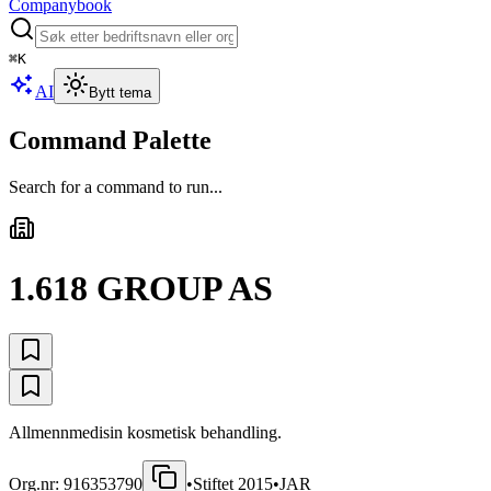
Companybook
⌘
K
AI
Bytt tema
Command Palette
Search for a command to run...
1.618 GROUP AS
Allmennmedisin kosmetisk behandling.
Org.nr:
916353790
•
Stiftet
2015
•
JAR