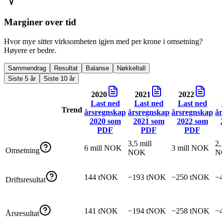
Marginer over tid
Hvor mye sitter virksomheten igjen med per krone i omsetning?
Høyere er bedre.
Sammendrag
Resultat
Balanse
Nøkkeltall
Siste 5 år
Siste 10 år
2020
2021
2022
Last ned
Last ned
Last ned
Trend
årsregnskap
årsregnskap
årsregnskap
å
2020
som
2021
som
2022
som
PDF
PDF
PDF
3,5 mill
2,
6 mill NOK
3 mill NOK
Omsetning
NOK
N
144 tNOK
−193 tNOK
−250 tNOK
−
Driftsresultat
141 tNOK
−194 tNOK
−258 tNOK
−
Årsresultat