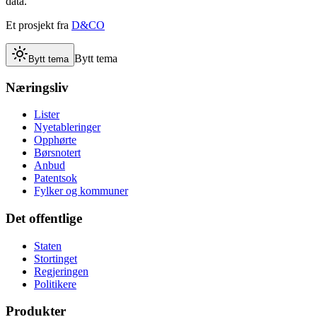
data.
Et prosjekt fra
D&CO
Bytt tema
Bytt tema
Næringsliv
Lister
Nyetableringer
Opphørte
Børsnotert
Anbud
Patentsok
Fylker og kommuner
Det offentlige
Staten
Stortinget
Regjeringen
Politikere
Produkter