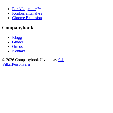
beta
For AI-agenter
Konkurrentanalyse
Chrome Extension
Companybook
Blogg
Guider
Om oss
Kontakt
©
2026
Companybook
|
Utviklet av
0-1
Vilkår
Personvern