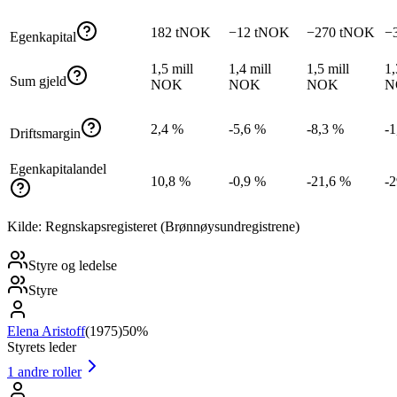
182 tNOK
−12 tNOK
−270 tNOK
−
Egenkapital
1,5 mill
1,4 mill
1,5 mill
1,
Sum gjeld
NOK
NOK
NOK
N
2,4 %
-5,6 %
-8,3 %
-1
Driftsmargin
Egenkapitalandel
10,8 %
-0,9 %
-21,6 %
-
Kilde: Regnskapsregisteret (Brønnøysundregistrene)
Styre og ledelse
Styre
Elena Aristoff
(
1975
)
50%
Styrets leder
1
andre roller