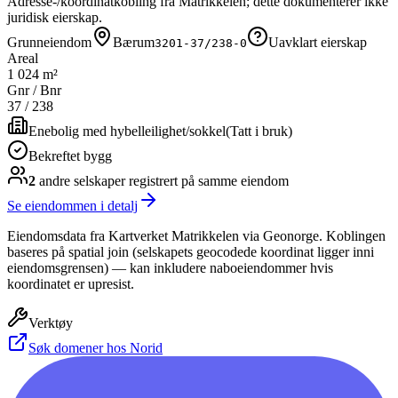
Adresse-/koordinatkobling fra Matrikkelen; dette dokumenterer ikke
juridisk eierskap.
Grunneiendom
Bærum
Uavklart eierskap
3201-37/238-0
Areal
1 024 m²
Gnr / Bnr
37
/
238
Enebolig med hybelleilighet/sokkel
(
Tatt i bruk
)
Bekreftet bygg
2
andre selskap
er
registrert på samme eiendom
Se eiendommen i detalj
Eiendomsdata fra Kartverket Matrikkelen via Geonorge. Koblingen
baseres på spatial join (selskapets geocodede koordinat ligger inni
eiendomsgrensen) — kan inkludere naboeiendommer hvis
koordinatet er upresist.
Verktøy
Søk domener hos Norid