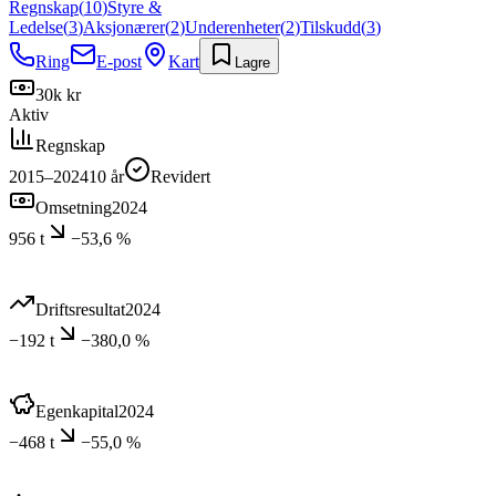
Regnskap
(
10
)
Styre &
Ledelse
(
3
)
Aksjonærer
(
2
)
Underenheter
(
2
)
Tilskudd
(
3
)
Ring
E-post
Kart
Lagre
30k kr
Aktiv
Regnskap
2015–2024
10
år
Revidert
Omsetning
2024
956 t
−53,6 %
Driftsresultat
2024
−192 t
−380,0 %
Egenkapital
2024
−468 t
−55,0 %