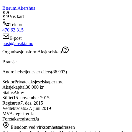
Bærum
,
Akershus
Vis kart
Telefon
470 63 315
E-post
post@ansikta.no
Organisasjonsform
Aksjeselskap
Bransje
Andre helsetjenester ellers
(
86.993
)
Sektor
Private aksjeselskaper mv.
Aksjekapital
30 000 kr
Status
Aktiv
Stiftet
15. november 2015
Registrert
7. des. 2015
Vedtektsdato
27. juni 2019
MVA-registrert
Ja
Foretaksregisteret
Ja
Eiendom ved virksomhetsadressen