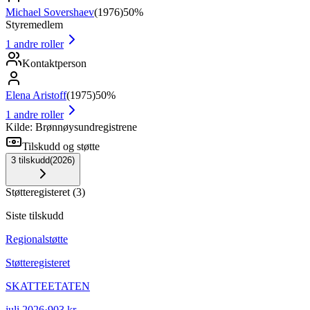
Michael Sovershaev
(
1976
)
50%
Styremedlem
1
andre roller
Kontaktperson
Elena Aristoff
(
1975
)
50%
1
andre roller
Kilde: Brønnøysundregistrene
Tilskudd og støtte
3
tilskudd
(
2026
)
Støtteregisteret
(
3
)
Siste tilskudd
Regionalstøtte
Støtteregisteret
SKATTEETATEN
juli 2026
·
903 kr