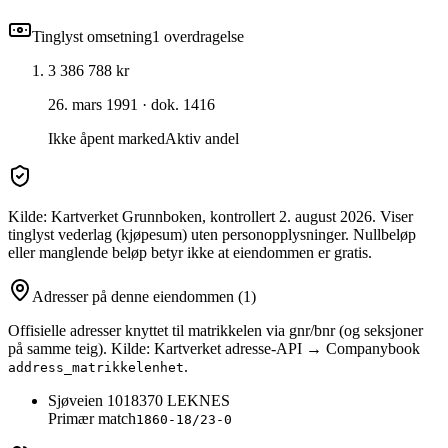
Tinglyst omsetning
1
overdragelse
3 386 788 kr
26. mars 1991
· dok. 1416
Ikke åpent marked
Aktiv andel
Kilde: Kartverket Grunnboken
, kontrollert 2. august 2026
. Viser
tinglyst vederlag (kjøpesum) uten personopplysninger. Nullbeløp
eller manglende beløp betyr ikke at eiendommen er gratis.
Adresser på denne eiendommen
(1)
Offisielle adresser knyttet til matrikkelen via gnr/bnr (og seksjoner
på samme teig). Kilde: Kartverket adresse-API → Companybook
.
address_matrikkelenhet
Sjøveien 101
8370
LEKNES
Primær match
1860-18/23-0