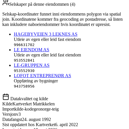
Selskaper på denne eiendommen (
4
)
Selskap-koordinater funnet inni eiendommens polygon via spatial
join. Koordinatene kommer fra geocoding av postadresse, så listen
kan inkludere naboeiendommer hvis koordinatet er upresist.
HAGEBYVEIEN 3 LEKNES AS
Utleie av egen eller leid fast eiendom
996631702
LE EIENDOM AS
Utleie av egen eller leid fast eiendom
953552841
LE-GRUPPEN AS
953552930
LOFOT ENTREPRENØR AS
Oppføring av bygninger
943758956
Datakvalitet og kilde
Kilde
Kartverket Matrikkelen
Importkilde-kode
geonorge-teig
Versjon
v3
Datafangst
24. august 1992
Sist oppdatert hos Kartverket
6. april 2022