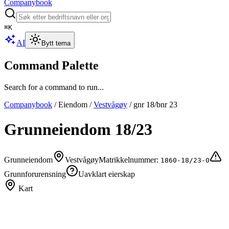
Companybook
⌘
K
AI
Bytt tema
Command Palette
Search for a command to run...
Companybook
/
Eiendom
/
Vestvågøy
/
gnr
18
/bnr
23
Grunneiendom
18
/
23
Grunneiendom
Vestvågøy
Matrikkelnummer:
1860-18/23-0
Grunnforurensning
Uavklart eierskap
Kart