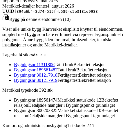
Importert hos oss
19. mai 2026
Matrikkel-detaljer hentet
4. august 2026
UUID
f394a6b4-3d74-515f-b589-c5e3181e9938
Bygg på denne eiendommen (
10
)
Viser alle unike bygg Kartverket eksplisitt knytter til eiendommen,
supplert med bygg som bare er funnet via representasjonspunktet i
polygonet. Åpne byggsiden for areal, bruksenheter, tekniske
installasjoner og andre Matrikkel-detaljer.
Lagerhall
4
stk
kode
231
Bygningsnr
11311806
Tatt i bruk
Bekreftet relasjon
Bygningsnr
189561482
Tatt i bruk
Bekreftet relasjon
Bygningsnr
301217918
Ferdigattest
Bekreftet relasjon
Bygningsnr
301217919
Ferdigattest
Bekreftet relasjon
Matrikkel typekode 39
2
stk
Bygningsnr
189561474
Matrikkel statuskode 12
Bekreftet
relasjon
Detaljside mangler i Bygningspunkt-grunnlaget
Bygningsnr
300203825
Matrikkel statuskode 10
Bekreftet
relasjon
Detaljside mangler i Bygningspunkt-grunnlaget
Kontor- og administrasjonsbygning
1
stk
kode
311