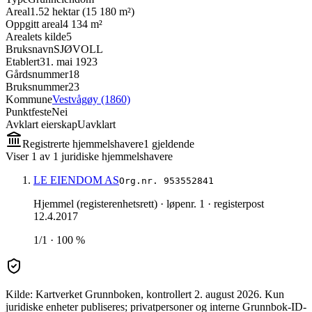
Areal
1.52 hektar (15 180 m²)
Oppgitt areal
4 134 m²
Arealets kilde
5
Bruksnavn
SJØVOLL
Etablert
31. mai 1923
Gårdsnummer
18
Bruksnummer
23
Kommune
Vestvågøy (1860)
Punktfeste
Nei
Avklart eierskap
Uavklart
Registrerte hjemmelshavere
1
gjeldende
Viser
1
av
1
juridiske hjemmelshavere
LE EIENDOM AS
Org.nr.
953552841
Hjemmel (registerenhetsrett)
· løpenr. 1
· registerpost
12.4.2017
1/1 · 100 %
Kilde: Kartverket Grunnboken
, kontrollert 2. august 2026
.
Kun
juridiske enheter publiseres; privatpersoner og interne Grunnbok-ID-