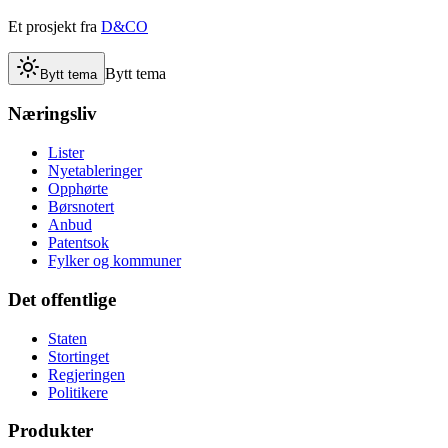
Et prosjekt fra
D&CO
Bytt tema
Bytt tema
Næringsliv
Lister
Nyetableringer
Opphørte
Børsnotert
Anbud
Patentsok
Fylker og kommuner
Det offentlige
Staten
Stortinget
Regjeringen
Politikere
Produkter