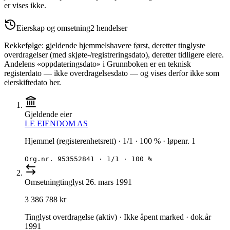
er vises ikke.
Eierskap og omsetning
2
hendelser
Rekkefølge: gjeldende hjemmelshavere først, deretter tinglyste
overdragelser (med skjøte-/registreringsdato), deretter tidligere eiere.
Andelens «oppdateringsdato» i Grunnboken er en teknisk
registerdato — ikke overdragelsesdato — og vises derfor ikke som
eierskiftedato her.
Gjeldende eier
LE EIENDOM AS
Hjemmel (registerenhetsrett) · 1/1 · 100 % · løpenr. 1
Org.nr.
953552841
·
1/1 · 100 %
Omsetning
tinglyst
26. mars 1991
3 386 788 kr
Tinglyst overdragelse (aktiv) · Ikke åpent marked · dok.år
1991