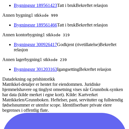
Bygningsnr
189561423
Tatt i bruk
Bekreftet relasjon
Annen bygning
1
stk
kode
999
Bygningsnr
189561466
Tatt i bruk
Bekreftet relasjon
Annen kontorbygning
1
stk
kode
319
Bygningsnr
300926417
Godkjent (rivetillatelse)
Bekreftet
relasjon
Annen lagerbygning
1
stk
kode
239
Bygningsnr
301203163
Igangsetting
Bekreftet relasjon
Datadekning og prishistorikk
Matrikkel-detaljer er hentet for eiendommen. Juridiske
hjemmelshavere og tinglyst omsetning vises når Grunnbok-synken
har data (kilde merket i egne kort).
Kilde: Kartverket
Matrikkelen/Grunnboken. Heftelser, pant, servitutter og fullstendig
fødselsnummer er utenfor scope. Identifiserbare private eiere
begrenses i offentlig flate.