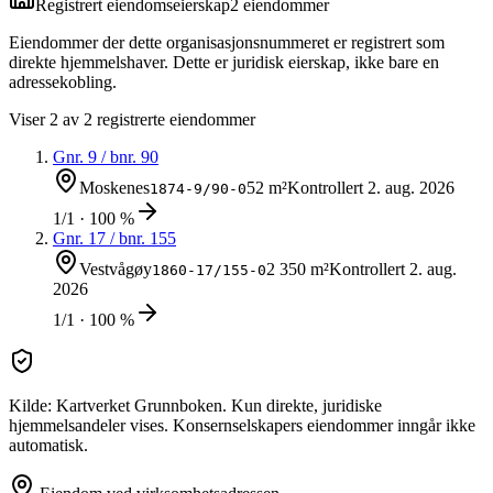
Registrert eiendomseierskap
2
eiendom
mer
Eiendommer der dette organisasjonsnummeret er registrert som
direkte hjemmelshaver. Dette er juridisk eierskap, ikke bare en
adressekobling.
Viser
2
av
2
registrerte eiendommer
Gnr.
9
/ bnr.
90
Moskenes
52 m²
Kontrollert
2. aug. 2026
1874-9/90-0
1/1 · 100 %
Gnr.
17
/ bnr.
155
Vestvågøy
2 350 m²
Kontrollert
2. aug.
1860-17/155-0
2026
1/1 · 100 %
Kilde: Kartverket Grunnboken. Kun direkte, juridiske
hjemmelsandeler vises. Konsernselskapers eiendommer inngår ikke
automatisk.