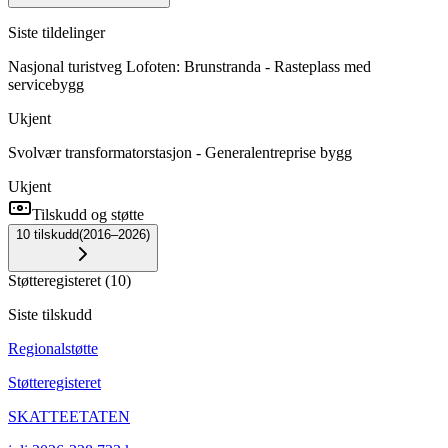
Siste tildelinger
Nasjonal turistveg Lofoten: Brunstranda - Rasteplass med
servicebygg
Ukjent
Svolvær transformatorstasjon - Generalentreprise bygg
Ukjent
Tilskudd og støtte
10
tilskudd
(
2016–2026
)
Støtteregisteret
(
10
)
Siste tilskudd
Regionalstøtte
Støtteregisteret
SKATTEETATEN