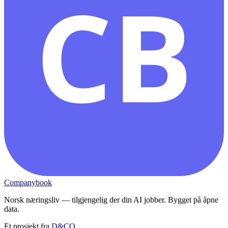
CB
Companybook
Norsk næringsliv — tilgjengelig der din AI jobber. Bygget på åpne
data.
Et prosjekt fra
D&CO