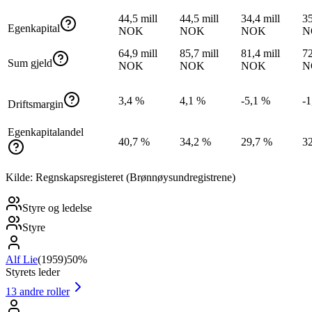
44,5 mill
44,5 mill
34,4 mill
35
Egenkapital
NOK
NOK
NOK
N
64,9 mill
85,7 mill
81,4 mill
72
Sum gjeld
NOK
NOK
NOK
N
3,4 %
4,1 %
-5,1 %
-1
Driftsmargin
Egenkapitalandel
40,7 %
34,2 %
29,7 %
3
Kilde: Regnskapsregisteret (Brønnøysundregistrene)
Styre og ledelse
Styre
Alf Lie
(
1959
)
50%
Styrets leder
13
andre roller