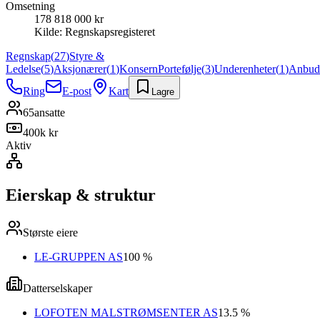
Omsetning
178 818 000 kr
Kilde:
Regnskapsregisteret
Regnskap
(
27
)
Styre &
Ledelse
(
5
)
Aksjonærer
(
1
)
Konsern
Portefølje
(
3
)
Underenheter
(
1
)
Anbud
Ring
E-post
Kart
Lagre
65
ansatte
400k kr
Aktiv
Eierskap & struktur
Største eiere
LE-GRUPPEN AS
100 %
Datterselskaper
LOFOTEN MALSTRØMSENTER AS
13.5 %