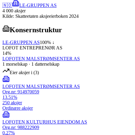
🇳🇴
LE-GRUPPEN AS
4 000
aksjer
Kilde: Skatteetaten aksjeeierboken 2024
Konsernstruktur
LE-GRUPPEN AS
100
% ↓
LOFOT ENTREPRENØR AS
14
%
LOFOTEN MALSTRØMSENTER AS
1
morselskap
·
1
datterselskap
Eier aksjer i
(
3
)
LOFOTEN MALSTRØMSENTER AS
Org.nr:
914970059
13.51
%
250
aksjer
Ordinære aksjer
LOFOTEN KULTURHUS EIENDOM AS
Org.nr:
988222909
0.27
%