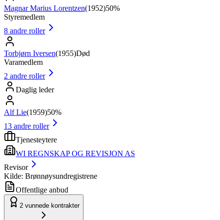
Magnar Marius Lorentzen
(
1952
)
50%
Styremedlem
8
andre roller
Torbjørn Iversen
(
1955
)
Død
Varamedlem
2
andre roller
Daglig leder
Alf Lie
(
1959
)
50%
13
andre roller
Tjenesteytere
WI REGNSKAP OG REVISJON AS
Revisor
Kilde: Brønnøysundregistrene
Offentlige anbud
2
vunnede kontrakter