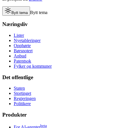
Bytt tema
Bytt tema
Næringsliv
Lister
Nyetableringer
Opphørte
Børsnotert
Anbud
Patentsok
Fylker og kommuner
Det offentlige
Staten
Stortinget
Regjeringen
Politikere
Produkter
beta
For AI-agenter