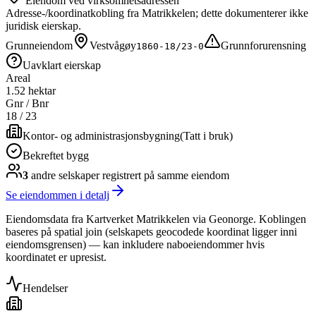
Eiendom ved virksomhetsadressen
Adresse-/koordinatkobling fra Matrikkelen; dette dokumenterer ikke
juridisk eierskap.
Grunneiendom
Vestvågøy
Grunnforurensning
1860-18/23-0
Uavklart eierskap
Areal
1.52 hektar
Gnr / Bnr
18
/
23
Kontor- og administrasjonsbygning
(
Tatt i bruk
)
Bekreftet bygg
3
andre selskap
er
registrert på samme eiendom
Se eiendommen i detalj
Eiendomsdata fra Kartverket Matrikkelen via Geonorge. Koblingen
baseres på spatial join (selskapets geocodede koordinat ligger inni
eiendomsgrensen) — kan inkludere naboeiendommer hvis
koordinatet er upresist.
Hendelser