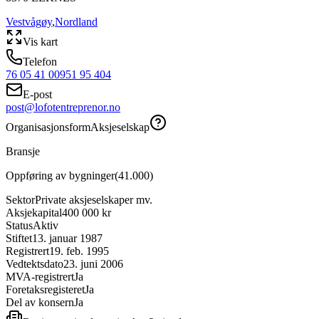
Vestvågøy
,
Nordland
Vis kart
Telefon
76 05 41 00
951 95 404
E-post
post@lofotentreprenor.no
Organisasjonsform
Aksjeselskap
Bransje
Oppføring av bygninger
(
41.000
)
Sektor
Private aksjeselskaper mv.
Aksjekapital
400 000 kr
Status
Aktiv
Stiftet
13. januar 1987
Registrert
19. feb. 1995
Vedtektsdato
23. juni 2006
MVA-registrert
Ja
Foretaksregisteret
Ja
Del av konsern
Ja