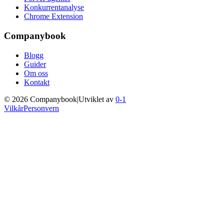
Konkurrentanalyse
Chrome Extension
Companybook
Blogg
Guider
Om oss
Kontakt
©
2026
Companybook
|
Utviklet av
0-1
Vilkår
Personvern