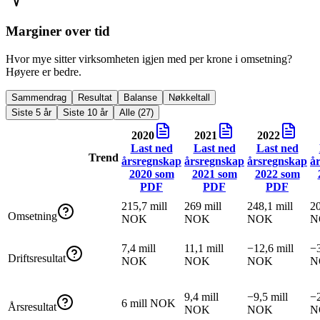
Marginer over tid
Hvor mye sitter virksomheten igjen med per krone i omsetning?
Høyere er bedre.
Sammendrag
Resultat
Balanse
Nøkkeltall
Siste 5 år
Siste 10 år
Alle (27)
2020
2021
2022
Last ned
Last ned
Last ned
Trend
årsregnskap
årsregnskap
årsregnskap
å
2020
som
2021
som
2022
som
PDF
PDF
PDF
215,7 mill
269 mill
248,1 mill
20
Omsetning
NOK
NOK
NOK
N
7,4 mill
11,1 mill
−12,6 mill
−3
Driftsresultat
NOK
NOK
NOK
N
9,4 mill
−9,5 mill
−2
6 mill NOK
Årsresultat
NOK
NOK
N