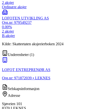
2
aksjer
Ordinære aksjer
LOFOTEN UTVIKLING AS
Org.nr:
979549237
0.00
%
2
aksjer
B-aksjer
Kilde: Skatteetaten aksjeeierboken 2024
Underenheter
(
1
)
LOFOT ENTREPRENØR AS
Org.nr:
971872039
• LEKNES
Selskapsinformasjon
Adresse
Sjøveien 101
8370
LEKNES