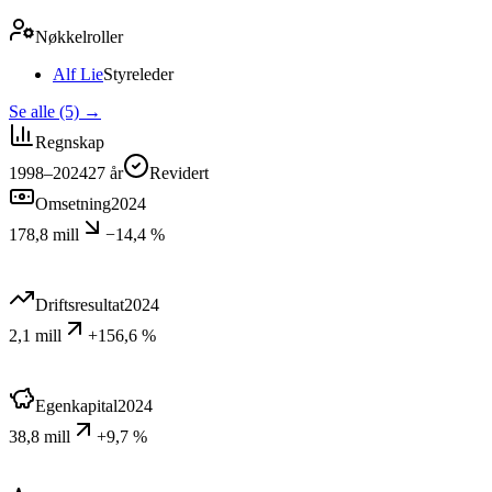
Nøkkelroller
Alf Lie
Styreleder
Se alle (5)
→
Regnskap
1998–2024
27
år
Revidert
Omsetning
2024
178,8 mill
−14,4 %
Driftsresultat
2024
2,1 mill
+156,6 %
Egenkapital
2024
38,8 mill
+9,7 %