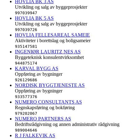
HOVLIA BK 3 AS
Utvikling og salg av byggeprosjekter
997039947
HOVLIA BK 5 AS
Utvikling og salg av byggeprosjekter
997039726
HOVLIA FELLESAREAL SAMEIE
Aktiviteter i borettslag og boligsameier
935147581
INGENIØR LAURITZ NES AS
Byggeteknisk konsulentvirksomhet
944875174
KARVAL BYGG AS
Oppføring av bygninger
926129686
NORDISK BYGGTJENESTE AS
Oppføring av bygninger
933577376
NUMERO CONSULTANTS AS
Regnskapsføring og bokføring
979202067
NUMERO PARTNERS AS
Bedriftsrådgivning og annen administrativ rådgivning
989004646
R J FALKEVIK AS