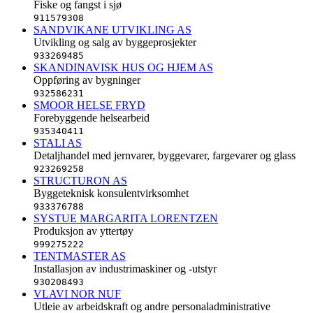
Fiske og fangst i sjø
911579308
SANDVIKANE UTVIKLING AS
Utvikling og salg av byggeprosjekter
933269485
SKANDINAVISK HUS OG HJEM AS
Oppføring av bygninger
932586231
SMOOR HELSE FRYD
Forebyggende helsearbeid
935340411
STALI AS
Detaljhandel med jernvarer, byggevarer, fargevarer og glass
923269258
STRUCTURON AS
Byggeteknisk konsulentvirksomhet
933376788
SYSTUE MARGARITA LORENTZEN
Produksjon av yttertøy
999275222
TENTMASTER AS
Installasjon av industrimaskiner og -utstyr
930208493
VLAVI NOR NUF
Utleie av arbeidskraft og andre personaladministrative