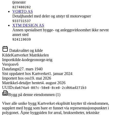
tjenester
827480282
VORTO AS
Detaljhandel med deler og utstyr til motorvogner
933731537
XTM DESIGN AS
Annen spesialisert bygge- og anleggsvirksomhet ikke nevnt
annet sted
924119039
Datakvalitet og kilde
Kilde
Kartverket Matrikkelen
Importkilde-kode
geonorge-teig
Versjon
v6
Datafangst
27. mars 1940
Sist oppdatert hos Kartverket
1. januar 2024
Importert hos oss
19. mai 2026
Matrikkel-detaljer hentet
4. august 2026
UUID
cda674a4-807c-58e8-8ce8-2cd66ad271b3
Bygg på denne eiendommen (
1
)
Viser alle unike bygg Kartverket eksplisitt knytter til eiendommen,
supplert med bygg som bare er funnet via representasjonspunktet i
polygonet. Åpne byggsiden for areal, bruksenheter, tekniske