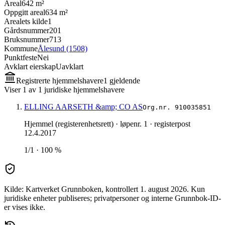
Areal
642 m²
Oppgitt areal
634 m²
Arealets kilde
1
Gårdsnummer
201
Bruksnummer
713
Kommune
Ålesund (1508)
Punktfeste
Nei
Avklart eierskap
Uavklart
Registrerte hjemmelshavere
1
gjeldende
Viser
1
av
1
juridiske hjemmelshavere
ELLING AARSETH &amp; CO AS
Org.nr.
910035851
Hjemmel (registerenhetsrett)
· løpenr. 1
· registerpost
12.4.2017
1/1 · 100 %
Kilde: Kartverket Grunnboken
, kontrollert 1. august 2026
.
Kun
juridiske enheter publiseres; privatpersoner og interne Grunnbok-ID-
er vises ikke.