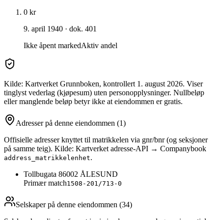
0 kr
9. april 1940
· dok. 401
Ikke åpent marked
Aktiv andel
Kilde: Kartverket Grunnboken
, kontrollert 1. august 2026
. Viser
tinglyst vederlag (kjøpesum) uten personopplysninger. Nullbeløp
eller manglende beløp betyr ikke at eiendommen er gratis.
Adresser på denne eiendommen
(1)
Offisielle adresser knyttet til matrikkelen via gnr/bnr (og seksjoner
på samme teig). Kilde: Kartverket adresse-API → Companybook
.
address_matrikkelenhet
Tollbugata 8
6002
ÅLESUND
Primær match
1508-201/713-0
Selskaper på denne eiendommen (
34
)