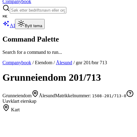
Companybook
⌘
K
AI
Bytt tema
Command Palette
Search for a command to run...
Companybook
/
Eiendom
/
Ålesund
/
gnr
201
/bnr
713
Grunneiendom
201
/
713
Grunneiendom
Ålesund
Matrikkelnummer:
1508-201/713-0
Uavklart eierskap
Kart