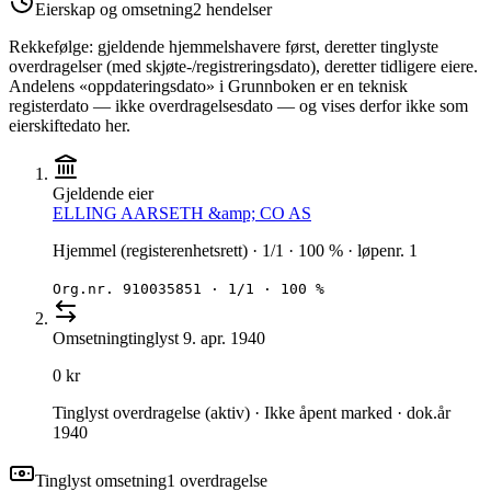
Eierskap og omsetning
2
hendelser
Rekkefølge: gjeldende hjemmelshavere først, deretter tinglyste
overdragelser (med skjøte-/registreringsdato), deretter tidligere eiere.
Andelens «oppdateringsdato» i Grunnboken er en teknisk
registerdato — ikke overdragelsesdato — og vises derfor ikke som
eierskiftedato her.
Gjeldende eier
ELLING AARSETH &amp; CO AS
Hjemmel (registerenhetsrett) · 1/1 · 100 % · løpenr. 1
Org.nr.
910035851
·
1/1 · 100 %
Omsetning
tinglyst
9. apr. 1940
0 kr
Tinglyst overdragelse (aktiv) · Ikke åpent marked · dok.år
1940
Tinglyst omsetning
1
overdragelse