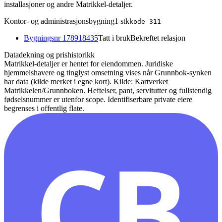
installasjoner og andre Matrikkel-detaljer.
Kontor- og administrasjonsbygning
1
stk
kode
311
Bygningsnr
178918435
Tatt i bruk
Bekreftet relasjon
Datadekning og prishistorikk
Matrikkel-detaljer er hentet for eiendommen. Juridiske
hjemmelshavere og tinglyst omsetning vises når Grunnbok-synken
har data (kilde merket i egne kort).
Kilde: Kartverket
Matrikkelen/Grunnboken. Heftelser, pant, servitutter og fullstendig
fødselsnummer er utenfor scope. Identifiserbare private eiere
begrenses i offentlig flate.
CB