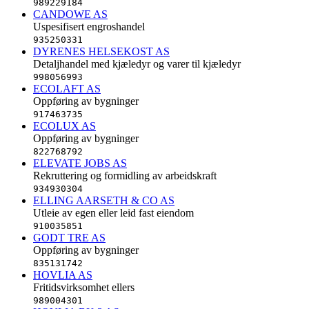
989229184
CANDOWE AS
Uspesifisert engroshandel
935250331
DYRENES HELSEKOST AS
Detaljhandel med kjæledyr og varer til kjæledyr
998056993
ECOLAFT AS
Oppføring av bygninger
917463735
ECOLUX AS
Oppføring av bygninger
822768792
ELEVATE JOBS AS
Rekruttering og formidling av arbeidskraft
934930304
ELLING AARSETH & CO AS
Utleie av egen eller leid fast eiendom
910035851
GODT TRE AS
Oppføring av bygninger
835131742
HOVLIA AS
Fritidsvirksomhet ellers
989004301