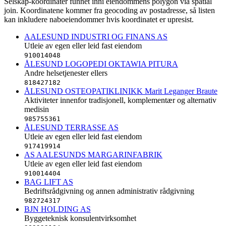
Selskap-koordinater funnet inni eiendommens polygon via spatial
join. Koordinatene kommer fra geocoding av postadresse, så listen
kan inkludere naboeiendommer hvis koordinatet er upresist.
AALESUND INDUSTRI OG FINANS AS
Utleie av egen eller leid fast eiendom
910014048
ÅLESUND LOGOPEDI OKTAWIA PITURA
Andre helsetjenester ellers
818427182
ÅLESUND OSTEOPATIKLINIKK Marit Leganger Braute
Aktiviteter innenfor tradisjonell, komplementær og alternativ
medisin
985755361
ÅLESUND TERRASSE AS
Utleie av egen eller leid fast eiendom
917419914
AS AALESUNDS MARGARINFABRIK
Utleie av egen eller leid fast eiendom
910014404
BAG LIFT AS
Bedriftsrådgivning og annen administrativ rådgivning
982724317
BJN HOLDING AS
Byggeteknisk konsulentvirksomhet