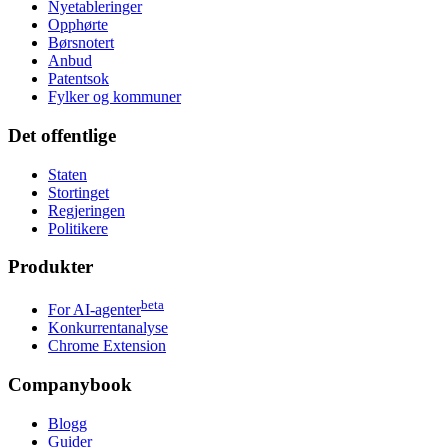
Nyetableringer
Opphørte
Børsnotert
Anbud
Patentsok
Fylker og kommuner
Det offentlige
Staten
Stortinget
Regjeringen
Politikere
Produkter
beta
For AI-agenter
Konkurrentanalyse
Chrome Extension
Companybook
Blogg
Guider