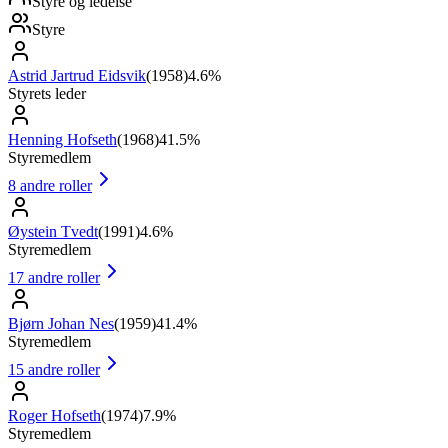
Styre og ledelse
Styre
Astrid Jartrud Eidsvik
(
1958
)
4.6%
Styrets leder
Henning Hofseth
(
1968
)
41.5%
Styremedlem
8
andre roller
Øystein Tvedt
(
1991
)
4.6%
Styremedlem
17
andre roller
Bjørn Johan Nes
(
1959
)
41.4%
Styremedlem
15
andre roller
Roger Hofseth
(
1974
)
7.9%
Styremedlem