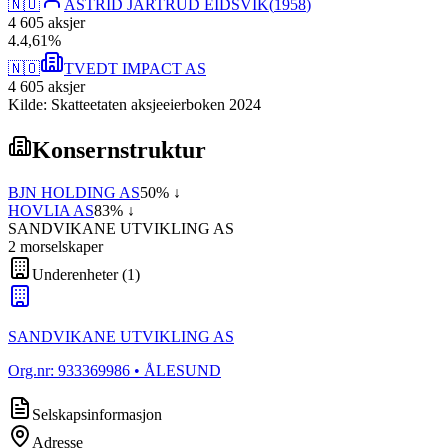
🇳🇴
ASTRID JARTRUD EIDSVIK
(
1958
)
4 605
aksjer
4
.
4,61
%
🇳🇴
TVEDT IMPACT AS
4 605
aksjer
Kilde: Skatteetaten aksjeeierboken 2024
Konsernstruktur
BJN HOLDING AS
50
% ↓
HOVLIA AS
83
% ↓
SANDVIKANE UTVIKLING AS
2
morselskap
er
Underenheter
(
1
)
SANDVIKANE UTVIKLING AS
Org.nr:
933369986
• ÅLESUND
Selskapsinformasjon
Adresse