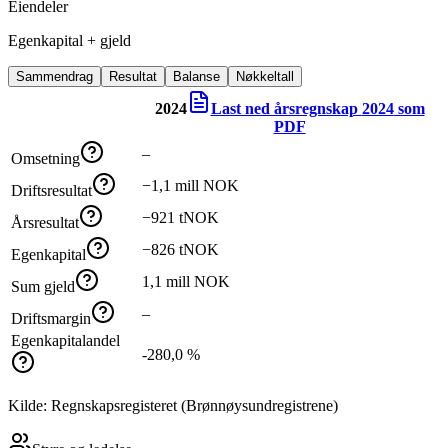
Eiendeler
Egenkapital + gjeld
Sammendrag
Resultat
Balanse
Nøkkeltall
2024
Last ned årsregnskap
2024
som
PDF
–
Omsetning
−1,1 mill NOK
Driftsresultat
−921 tNOK
Årsresultat
−826 tNOK
Egenkapital
1,1 mill NOK
Sum gjeld
–
Driftsmargin
Egenkapitalandel
-280,0 %
Kilde: Regnskapsregisteret (Brønnøysundregistrene)