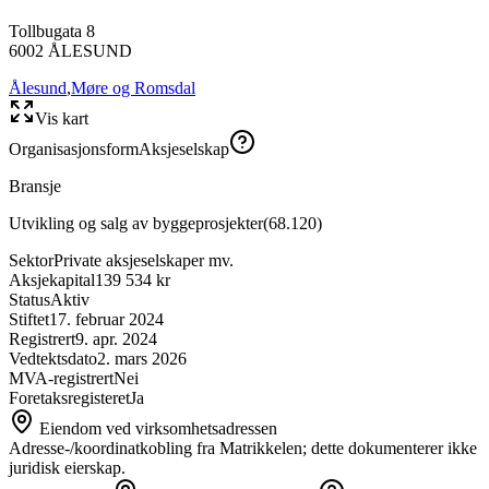
Tollbugata 8
6002
ÅLESUND
Ålesund
,
Møre og Romsdal
Vis kart
Organisasjonsform
Aksjeselskap
Bransje
Utvikling og salg av byggeprosjekter
(
68.120
)
Sektor
Private aksjeselskaper mv.
Aksjekapital
139 534 kr
Status
Aktiv
Stiftet
17. februar 2024
Registrert
9. apr. 2024
Vedtektsdato
2. mars 2026
MVA-registrert
Nei
Foretaksregisteret
Ja
Eiendom ved virksomhetsadressen
Adresse-/koordinatkobling fra Matrikkelen; dette dokumenterer ikke
juridisk eierskap.