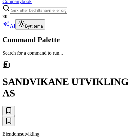
Companybook
⌘
K
AI
Bytt tema
Command Palette
Search for a command to run...
SANDVIKANE UTVIKLING
AS
Eiendomsutvikling.