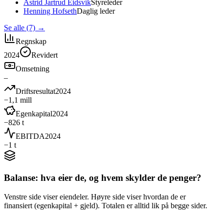
Astrid Jartrud Eidsvik
Styreleder
Henning Hofseth
Daglig leder
Se alle (7)
→
Regnskap
2024
Revidert
Omsetning
–
Driftsresultat
2024
−1,1 mill
Egenkapital
2024
−826 t
EBITDA
2024
−1 t
Balanse: hva eier de, og hvem skylder de penger?
Venstre side viser eiendeler. Høyre side viser hvordan de er
finansiert (egenkapital + gjeld). Totalen er alltid lik på begge sider.