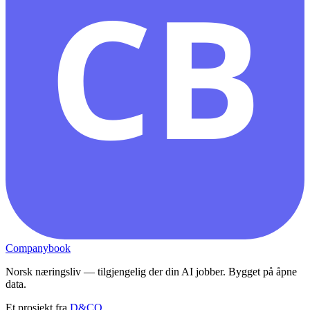
CB
Companybook
Norsk næringsliv — tilgjengelig der din AI jobber. Bygget på åpne
data.
Et prosjekt fra
D&CO