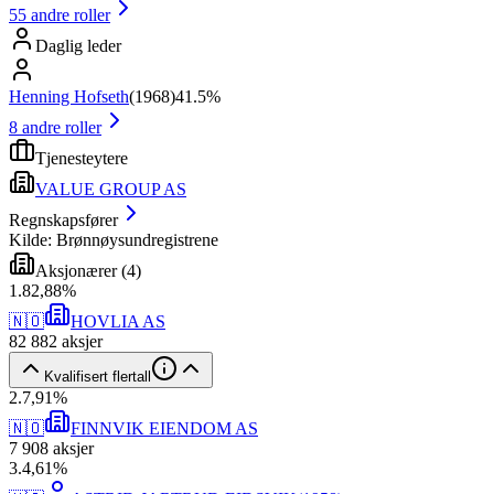
55
andre roller
Daglig leder
Henning Hofseth
(
1968
)
41.5%
8
andre roller
Tjenesteytere
VALUE GROUP AS
Regnskapsfører
Kilde: Brønnøysundregistrene
Aksjonærer
(
4
)
1
.
82,88
%
🇳🇴
HOVLIA AS
82 882
aksjer
Kvalifisert flertall
2
.
7,91
%
🇳🇴
FINNVIK EIENDOM AS
7 908
aksjer
3
.
4,61
%