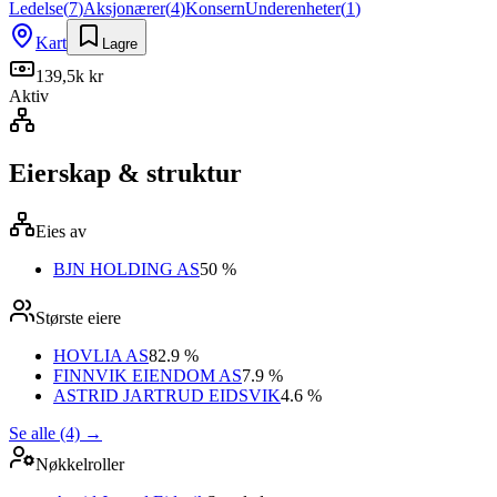
Ledelse
(
7
)
Aksjonærer
(
4
)
Konsern
Underenheter
(
1
)
Kart
Lagre
139,5k kr
Aktiv
Eierskap & struktur
Eies av
BJN HOLDING AS
50 %
Største eiere
HOVLIA AS
82.9 %
FINNVIK EIENDOM AS
7.9 %
ASTRID JARTRUD EIDSVIK
4.6 %
Se alle (4)
→
Nøkkelroller