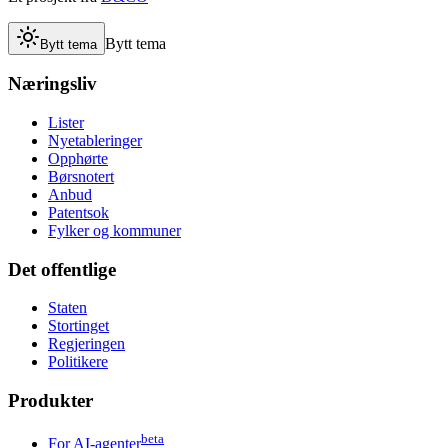
Bytt tema
Bytt tema
Næringsliv
Lister
Nyetableringer
Opphørte
Børsnotert
Anbud
Patentsok
Fylker og kommuner
Det offentlige
Staten
Stortinget
Regjeringen
Politikere
Produkter
beta
For AI-agenter