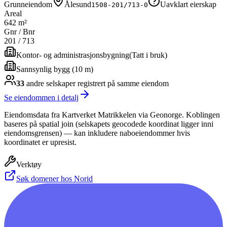
Grunneiendom
Ålesund
Uavklart eierskap
1508-201/713-0
Areal
642 m²
Gnr / Bnr
201
/
713
Kontor- og administrasjonsbygning
(
Tatt i bruk
)
Sannsynlig bygg (10 m)
33
andre selskap
er
registrert på samme eiendom
Se eiendommen i detalj
Eiendomsdata fra Kartverket Matrikkelen via Geonorge. Koblingen
baseres på spatial join (selskapets geocodede koordinat ligger inni
eiendomsgrensen) — kan inkludere naboeiendommer hvis
koordinatet er upresist.
Verktøy
Søk domener hos Norid