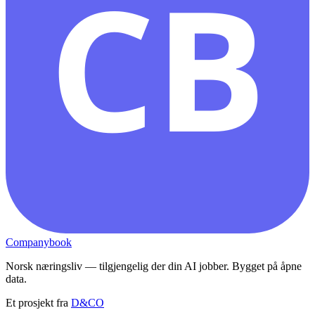
CB
Companybook
Norsk næringsliv — tilgjengelig der din AI jobber. Bygget på åpne
data.
Et prosjekt fra
D&CO