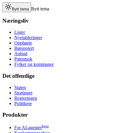
Bytt tema
Bytt tema
Næringsliv
Lister
Nyetableringer
Opphørte
Børsnotert
Anbud
Patentsok
Fylker og kommuner
Det offentlige
Staten
Stortinget
Regjeringen
Politikere
Produkter
beta
For AI-agenter
Konkurrentanalyse