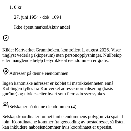
0 kr
27. juni 1954
· dok. 1094
Ikke åpent marked
Aktiv andel
Kilde: Kartverket Grunnboken
, kontrollert 1. august 2026
. Viser
tinglyst vederlag (kjøpesum) uten personopplysninger. Nullbeløp
eller manglende beløp betyr ikke at eiendommen er gratis.
Adresser på denne eiendommen
Ingen kanoniske adresser er koblet til matrikkelenheten ennå.
Koblingen fylles fra Kartverket adresse-normalisering (basis
gnr/bnr) og utvides etter hvert som flere adresser synkes.
Selskaper på denne eiendommen (
4
)
Selskap-koordinater funnet inni eiendommens polygon via spatial
join. Koordinatene kommer fra geocoding av postadresse, så listen
kan inkludere naboeiendommer hvis koordinatet er upresist.