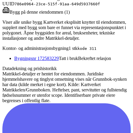
UUID
786e0964-23ce-515f-91aa-649d5937660f
Bygg på denne eiendommen (
1
)
Viser alle unike bygg Kartverket eksplisitt knytter til eiendommen,
supplert med bygg som bare er funnet via representasjonspunktet i
polygonet. Åpne byggsiden for areal, bruksenheter, tekniske
installasjoner og andre Matrikkel-detaljer.
Kontor- og administrasjonsbygning
1
stk
kode
311
Bygningsnr
172583229
Tatt i bruk
Bekreftet relasjon
Datadekning og prishistorikk
Matrikkel-detaljer er hentet for eiendommen. Juridiske
hjemmelshavere og tinglyst omsetning vises når Grunnbok-synken
har data (kilde merket i egne kort).
Kilde: Kartverket
Matrikkelen/Grunnboken. Heftelser, pant, servitutter og fullstendig
fødselsnummer er utenfor scope. Identifiserbare private eiere
begrenses i offentlig flate.