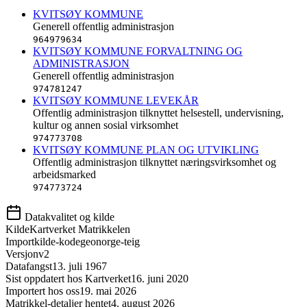
KVITSØY KOMMUNE
Generell offentlig administrasjon
964979634
KVITSØY KOMMUNE FORVALTNING OG
ADMINISTRASJON
Generell offentlig administrasjon
974781247
KVITSØY KOMMUNE LEVEKÅR
Offentlig administrasjon tilknyttet helsestell, undervisning,
kultur og annen sosial virksomhet
974773708
KVITSØY KOMMUNE PLAN OG UTVIKLING
Offentlig administrasjon tilknyttet næringsvirksomhet og
arbeidsmarked
974773724
Datakvalitet og kilde
Kilde
Kartverket Matrikkelen
Importkilde-kode
geonorge-teig
Versjon
v2
Datafangst
13. juli 1967
Sist oppdatert hos Kartverket
16. juni 2020
Importert hos oss
19. mai 2026
Matrikkel-detaljer hentet
4. august 2026