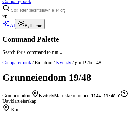
Companybook
⌘
K
AI
Bytt tema
Command Palette
Search for a command to run...
Companybook
/
Eiendom
/
Kvitsøy
/
gnr
19
/bnr
48
Grunneiendom
19
/
48
Grunneiendom
Kvitsøy
Matrikkelnummer:
1144-19/48-0
Uavklart eierskap
Kart