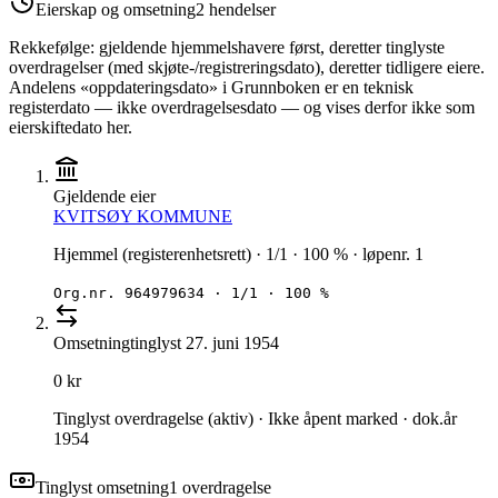
Eierskap og omsetning
2
hendelser
Rekkefølge: gjeldende hjemmelshavere først, deretter tinglyste
overdragelser (med skjøte-/registreringsdato), deretter tidligere eiere.
Andelens «oppdateringsdato» i Grunnboken er en teknisk
registerdato — ikke overdragelsesdato — og vises derfor ikke som
eierskiftedato her.
Gjeldende eier
KVITSØY KOMMUNE
Hjemmel (registerenhetsrett) · 1/1 · 100 % · løpenr. 1
Org.nr.
964979634
·
1/1 · 100 %
Omsetning
tinglyst
27. juni 1954
0 kr
Tinglyst overdragelse (aktiv) · Ikke åpent marked · dok.år
1954
Tinglyst omsetning
1
overdragelse