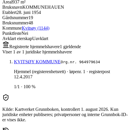
Areal
937 m²
Bruksnavn
KOMMUNEHAUEN
Etablert
28. juni 1954
Gårdsnummer
19
Bruksnummer
48
Kommune
Kvitsøy (1144)
Punktfeste
Nei
Avklart eierskap
Uavklart
Registrerte hjemmelshavere
1
gjeldende
Viser
1
av
1
juridiske hjemmelshavere
KVITSØY KOMMUNE
Org.nr.
964979634
Hjemmel (registerenhetsrett)
· løpenr. 1
· registerpost
12.4.2017
1/1 · 100 %
Kilde: Kartverket Grunnboken
, kontrollert 1. august 2026
.
Kun
juridiske enheter publiseres; privatpersoner og interne Grunnbok-ID-
er vises ikke.