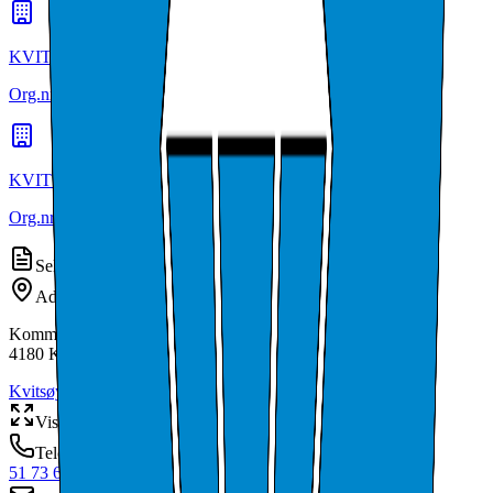
KVITSØY KOMMUNE LEVEKÅR
Org.nr:
974773708
• KVITSØY
KVITSØY KOMMUNE PLAN OG UTVIKLING
Org.nr:
974773724
• KVITSØY
Selskapsinformasjon
Adresse
Kommunehusveien 6
4180
KVITSØY
Kvitsøy
,
Rogaland
Vis kart
Telefon
51 73 63 00