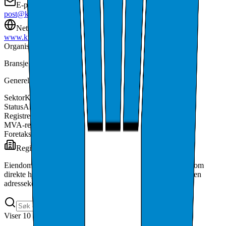
E-post
post@kvitsoy.kommune.no
Nettside
www.kvitsoy.kommune.no/
Organisasjonsform
Kommune
Bransje
Generell offentlig administrasjon
(
84.110
)
Sektor
Kommuneforvaltningen
Status
Aktiv
Registrert
7. juni 1995
MVA-registrert
Ja
Foretaksregisteret
Nei
Registrert eiendomseierskap
50
eiendom
mer
Eiendommer der dette organisasjonsnummeret er registrert som
direkte hjemmelshaver. Dette er juridisk eierskap, ikke bare en
adressekobling.
Viser
10
av
50
registrerte eiendommer