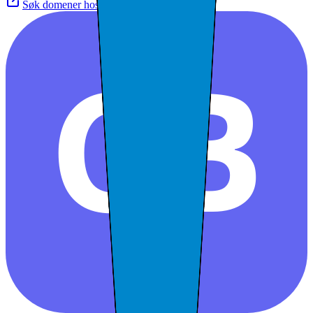
Søk domener hos Norid
CB