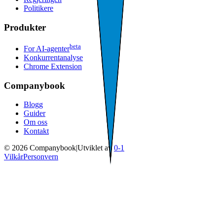
Politikere
Produkter
beta
For AI-agenter
Konkurrentanalyse
Chrome Extension
Companybook
Blogg
Guider
Om oss
Kontakt
©
2026
Companybook
|
Utviklet av
0-1
Vilkår
Personvern