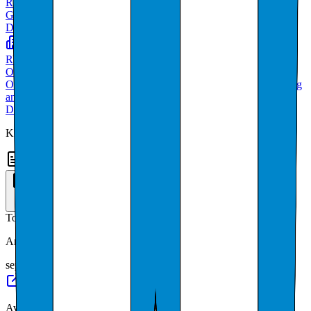
ROGALAND KONTROLLUTVALGSSEKRETARIAT IKS
Generell offentlig administrasjon
Deltakere
RYFYLKE FRILUFTSRÅD KOMMUNALT
OPPGAVEFELLESKAP
Offentlig administrasjon tilknyttet helsestell, undervisning, kultur og
annen sosial virksomhet
Deltakere
Kilde: Brønnøysundregistrene
Offentlige anbud
3
anbud som oppdragsgiver
Totalverdi
: ~
67 060 000 kr
Anskaffelse av digital historiefortelling til Kvitsøy kommune
sep. 2024
Avlysning av levering av renholdstjenester til Kvitsøy kommune