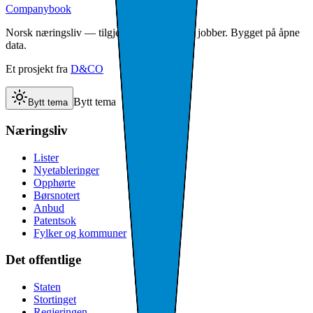
Companybook
Norsk næringsliv — tilgjengelig der din AI jobber. Bygget på åpne
data.
Et prosjekt fra
D&CO
Bytt tema
Bytt tema
Næringsliv
Lister
Nyetableringer
Opphørte
Børsnotert
Anbud
Patentsok
Fylker og kommuner
Det offentlige
Staten
Stortinget
Regjeringen