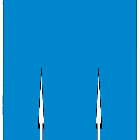
Companybook
⌘
K
AI
Bytt tema
Command Palette
Search for a command to run...
KVITSØY KOMMUNE
Kommune
Org.nr:
964979634
•
130
ansatte
•
KVITSØY