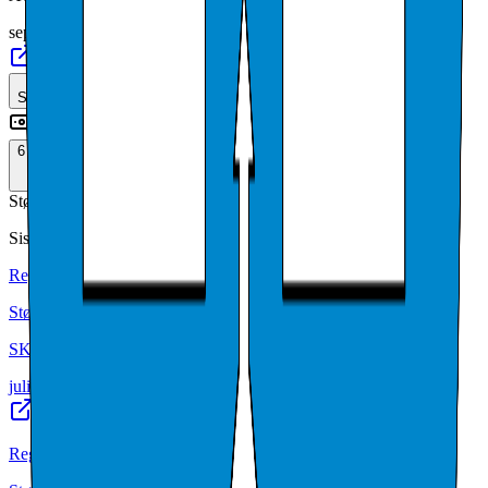
sep. 2024
Se alle
(
3
)
Tilskudd og støtte
6
tilskudd
(
2026
)
Støtteregisteret
(
6
)
Siste tilskudd
Regionalstøtte
Støtteregisteret
SKATTEETATEN
juli 2026
·
31 159 kr
Regionalstøtte