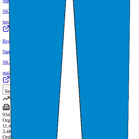
Støtteregisteret
SKATTEETATEN
juni 2026
·
179 257 kr
Regionalstøtte
Støtteregisteret
SKATTEETATEN
mai 2026
·
150 017 kr
Se alle
(
6
)
Eier aksjer i
(
3
)
934757351
Org.nr:
934757351
11.42
%
3.4K
aksjer
Ordinære aksjer