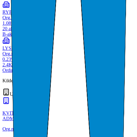
RYFYLKE LIVSGNIST AS
Org.nr:
985465681
1.08
%
20
aksjer
B-aksjer
LYSE AS
Org.nr:
980001482
0.23
%
2.4K
aksjer
Ordinære aksjer
Kilde: Skatteetaten aksjeeierboken 2024
Underenheter
(
3
)
KVITSØY KOMMUNE FORVALTNING OG
ADMINISTRASJON
Org.nr:
974781247
• KVITSØY