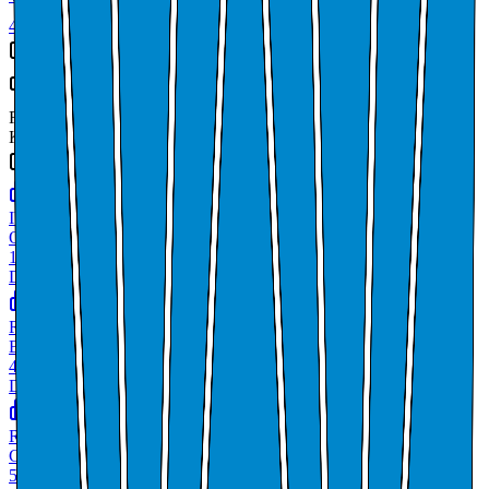
4
andre roller
Tjenesteytere
ROGALAND REVISJON IKS
Revisor
Kilde: Brønnøysundregistrene
Kundeliste
(
9
)
IVAR IKS
Oppsamling og behandling av avløpsvann
1.2 mrd
Deltakere
ROGALAND BRANN OG REDNING IKS
Brannvernaktiviteter
411.0 mill
Deltakere
ROGALAND REVISJON IKS
Generell offentlig administrasjon
52.7 mill