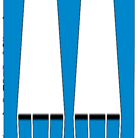
LYSE AS
0.2 %
Nøkkelroller
Waldemar Pettersen
Daglig leder
Se alle (2)
→
Digitalt
Oppdatert
1. jan. 2026
kvitsoy.kommune.no
contact
Kun på Companybook
Regnskap
Ingen regnskapsdata tilgjengelig.
Styre og ledelse
Daglig leder
Waldemar Pettersen
(
1970
)