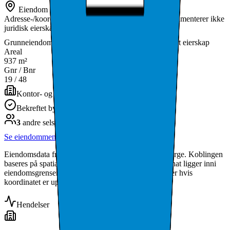
Eiendom ved virksomhetsadressen
Adresse-/koordinatkobling fra Matrikkelen; dette dokumenterer ikke
juridisk eierskap.
Grunneiendom
Kvitsøy
Uavklart eierskap
1144-19/48-0
Areal
937 m²
Gnr / Bnr
19
/
48
Kontor- og administrasjonsbygning
(
Tatt i bruk
)
Bekreftet bygg
3
andre selskap
er
registrert på samme eiendom
Se eiendommen i detalj
Eiendomsdata fra Kartverket Matrikkelen via Geonorge. Koblingen
baseres på spatial join (selskapets geocodede koordinat ligger inni
eiendomsgrensen) — kan inkludere naboeiendommer hvis
koordinatet er upresist.
Hendelser