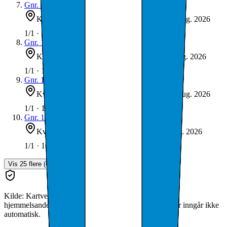
Gnr.
19
/ bnr.
54
Kvitsøy
684 m²
Kontrollert
1. aug. 2026
1144-19/54-0
1/1 · 100 %
Gnr.
19
/ bnr.
50
Kvitsøy
62 m²
Kontrollert
1. aug. 2026
1144-19/50-0
1/1 · 100 %
Gnr.
19
/ bnr.
48
Kvitsøy
937 m²
Kontrollert
1. aug. 2026
1144-19/48-0
1/1 · 100 %
Gnr.
18
/ bnr.
9
Kvitsøy
47 m²
Kontrollert
1. aug. 2026
1144-18/9-0
1/1 · 100 %
Vis
25
flere (
40
gjenstår)
Kilde: Kartverket Grunnboken. Kun direkte, juridiske
hjemmelsandeler vises. Konsernselskapers eiendommer inngår ikke
automatisk.