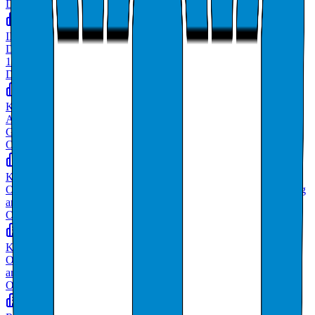
Deltakere
INTERKOMMUNALT ARKIV I ROGALAND IKS
Drift av arkiver
18.9 mill
Deltakere
KVITSØY KOMMUNE FORVALTNING OG
ADMINISTRASJON
Generell offentlig administrasjon
Org.ledd i offentlig sektor
KVITSØY KOMMUNE LEVEKÅR
Offentlig administrasjon tilknyttet helsestell, undervisning, kultur og
annen sosial virksomhet
Org.ledd i offentlig sektor
KVITSØY KOMMUNE PLAN OG UTVIKLING
Offentlig administrasjon tilknyttet næringsvirksomhet og
arbeidsmarked
Org.ledd i offentlig sektor