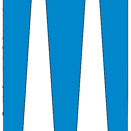
Ring
E-post
Nettside
Kart
Lagre
130
ansatte
Aktiv
Begrenset profil
Vi har basisinformasjon fra Enhetsregisteret og rolledata, men ingen
regnskapsdata tilgjengelig for denne enheten ennå.
Organisasjonsform
Kommune
Sted
KVITSØY
Registrert
7. juni 1995
Eierskap & struktur
Portefølje
934757351
11.4 %
RYFYLKE LIVSGNIST AS
1.1 %