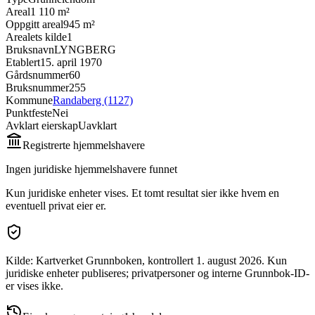
Areal
1 110 m²
Oppgitt areal
945 m²
Arealets kilde
1
Bruksnavn
LYNGBERG
Etablert
15. april 1970
Gårdsnummer
60
Bruksnummer
255
Kommune
Randaberg (1127)
Punktfeste
Nei
Avklart eierskap
Uavklart
Registrerte hjemmelshavere
Ingen juridiske hjemmelshavere funnet
Kun juridiske enheter vises. Et tomt resultat sier ikke hvem en
eventuell privat eier er.
Kilde: Kartverket Grunnboken
, kontrollert 1. august 2026
.
Kun
juridiske enheter publiseres; privatpersoner og interne Grunnbok-ID-
er vises ikke.