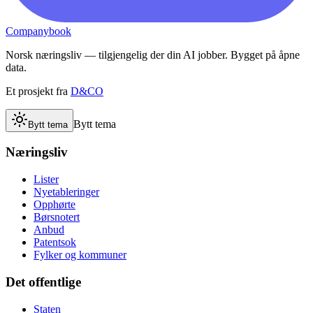
Companybook
Norsk næringsliv — tilgjengelig der din AI jobber. Bygget på åpne
data.
Et prosjekt fra
D&CO
Bytt tema
Bytt tema
Næringsliv
Lister
Nyetableringer
Opphørte
Børsnotert
Anbud
Patentsok
Fylker og kommuner
Det offentlige
Staten