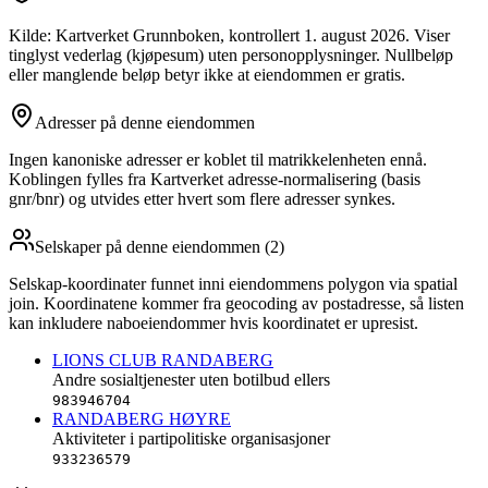
Kilde: Kartverket Grunnboken
, kontrollert 1. august 2026
. Viser
tinglyst vederlag (kjøpesum) uten personopplysninger. Nullbeløp
eller manglende beløp betyr ikke at eiendommen er gratis.
Adresser på denne eiendommen
Ingen kanoniske adresser er koblet til matrikkelenheten ennå.
Koblingen fylles fra Kartverket adresse-normalisering (basis
gnr/bnr) og utvides etter hvert som flere adresser synkes.
Selskaper på denne eiendommen (
2
)
Selskap-koordinater funnet inni eiendommens polygon via spatial
join. Koordinatene kommer fra geocoding av postadresse, så listen
kan inkludere naboeiendommer hvis koordinatet er upresist.
LIONS CLUB RANDABERG
Andre sosialtjenester uten botilbud ellers
983946704
RANDABERG HØYRE
Aktiviteter i partipolitiske organisasjoner
933236579