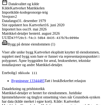
Datakvalitet og kilde
Kilde
Kartverket Matrikkelen
Importkilde-kode
geonorge-teig
Versjon
v2
Datafangst
31. desember 1979
Sist oppdatert hos Kartverket
16. juni 2020
Importert hos oss
19. mai 2026
Matrikkel-detaljer hentet
4. august 2026
UUID
47ff20c5-f4c3-50b4-8435-437b7bc0090e
Bygg på denne eiendommen (
1
)
Viser alle unike bygg Kartverket eksplisitt knytter til eiendommen,
supplert med bygg som bare er funnet via representasjonspunktet i
polygonet. Åpne byggsiden for areal, bruksenheter, tekniske
installasjoner og andre Matrikkel-detaljer.
Enebolig
1
stk
kode
111
Bygningsnr
13344485
Tatt i bruk
Bekreftet relasjon
Datadekning og prishistorikk
Matrikkel-detaljer er hentet for eiendommen. Juridiske
hjemmelshavere og tinglyst omsetning vises når Grunnbok-synken
har data (kilde merket i egne kort).
Kilde: Kartverket