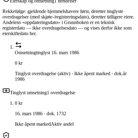
Eierskap og omsetning
1
hendelser
Rekkefølge: gjeldende hjemmelshavere først, deretter tinglyste
overdragelser (med skjøte-/registreringsdato), deretter tidligere eiere.
Andelens «oppdateringsdato» i Grunnboken er en teknisk
registerdato — ikke overdragelsesdato — og vises derfor ikke som
eierskiftedato her.
Omsetning
tinglyst
16. mars 1986
0 kr
Tinglyst overdragelse (aktiv) · Ikke åpent marked · dok.år
1986
Tinglyst omsetning
1
overdragelse
0 kr
16. mars 1986
· dok. 1732
Ikke åpent marked
Aktiv andel