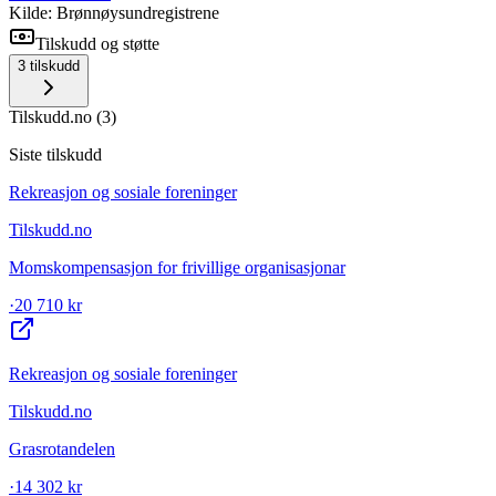
Kilde: Brønnøysundregistrene
Tilskudd og støtte
3
tilskudd
Tilskudd.no
(
3
)
Siste tilskudd
Rekreasjon og sosiale foreninger
Tilskudd.no
Momskompensasjon for frivillige organisasjonar
·
20 710 kr
Rekreasjon og sosiale foreninger
Tilskudd.no
Grasrotandelen
·
14 302 kr