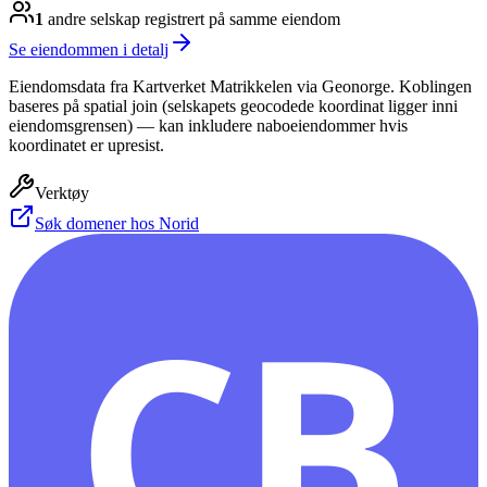
1
andre selskap
registrert på samme eiendom
Se eiendommen i detalj
Eiendomsdata fra Kartverket Matrikkelen via Geonorge. Koblingen
baseres på spatial join (selskapets geocodede koordinat ligger inni
eiendomsgrensen) — kan inkludere naboeiendommer hvis
koordinatet er upresist.
Verktøy
Søk domener hos Norid
CB