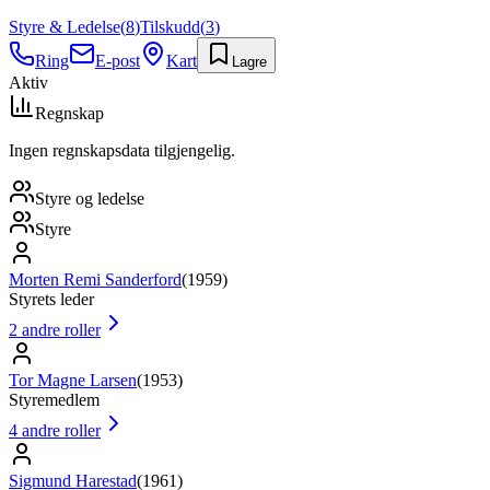
Styre & Ledelse
(
8
)
Tilskudd
(
3
)
Ring
E-post
Kart
Lagre
Aktiv
Regnskap
Ingen regnskapsdata tilgjengelig.
Styre og ledelse
Styre
Morten Remi Sanderford
(
1959
)
Styrets leder
2
andre roller
Tor Magne Larsen
(
1953
)
Styremedlem
4
andre roller
Sigmund Harestad
(
1961
)