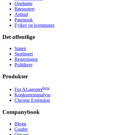
Opphørte
Børsnotert
Anbud
Patentsok
Fylker og kommuner
Det offentlige
Staten
Stortinget
Regjeringen
Politikere
Produkter
beta
For AI-agenter
Konkurrentanalyse
Chrome Extension
Companybook
Blogg
Guider
Om oss