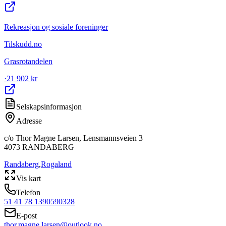
Rekreasjon og sosiale foreninger
Tilskudd.no
Grasrotandelen
·
21 902 kr
Selskapsinformasjon
Adresse
c/o Thor Magne Larsen, Lensmannsveien 3
4073
RANDABERG
Randaberg
,
Rogaland
Vis kart
Telefon
51 41 78 13
90590328
E-post
thor.magne.larsen@outlook.no