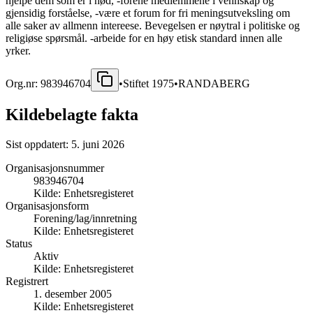
hjelpe dem som er i nød, -forene medlemmene i vennskap og
gjensidig forståelse, -være et forum for fri meningsutveksling om
alle saker av allmenn intereese. Bevegelsen er nøytral i politiske og
religiøse spørsmål. -arbeide for en høy etisk standard innen alle
yrker.
Org.nr:
983946704
•
Stiftet
1975
•
RANDABERG
Kildebelagte fakta
Sist oppdatert:
5. juni 2026
Organisasjonsnummer
983946704
Kilde:
Enhetsregisteret
Organisasjonsform
Forening/lag/innretning
Kilde:
Enhetsregisteret
Status
Aktiv
Kilde:
Enhetsregisteret
Registrert
1. desember 2005
Kilde:
Enhetsregisteret