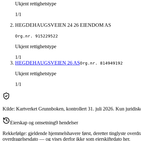
Ukjent rettighetstype
1/1
HEGDEHAUGSVEIEN 24 26 EIENDOM AS
Org.nr.
915229522
Ukjent rettighetstype
1/1
HEGDEHAUGSVEIEN 26 AS
Org.nr.
814949192
Ukjent rettighetstype
1/1
Kilde: Kartverket Grunnboken
, kontrollert 31. juli 2026
.
Kun juridisk
Eierskap og omsetning
9
hendelser
Rekkefølge: gjeldende hjemmelshavere først, deretter tinglyste overdra
overdragelsesdato — og vises derfor ikke som eierskiftedato her.