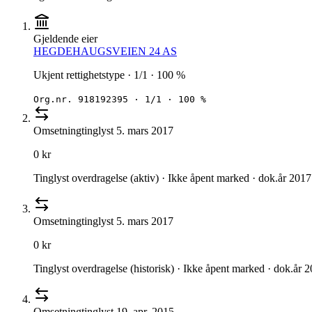
Gjeldende eier
HEGDEHAUGSVEIEN 24 AS
Ukjent rettighetstype · 1/1 · 100 %
Org.nr.
918192395
·
1/1 · 100 %
Omsetning
tinglyst
5. mars 2017
0 kr
Tinglyst overdragelse (aktiv) · Ikke åpent marked · dok.år 2017
Omsetning
tinglyst
5. mars 2017
0 kr
Tinglyst overdragelse (historisk) · Ikke åpent marked · dok.år 
Omsetning
tinglyst
19. apr. 2015