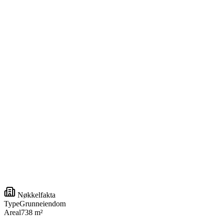
Nøkkelfakta
Type
Grunneiendom
Areal
738 m²