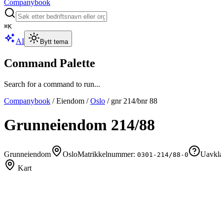
Companybook
⌘
K
AI
Bytt tema
Command Palette
Search for a command to run...
Companybook
/
Eiendom
/
Oslo
/
gnr
214
/bnr
88
Grunneiendom
214
/
88
Grunneiendom
Oslo
Matrikkelnummer:
Uavkla
0301-214/88-0
Kart