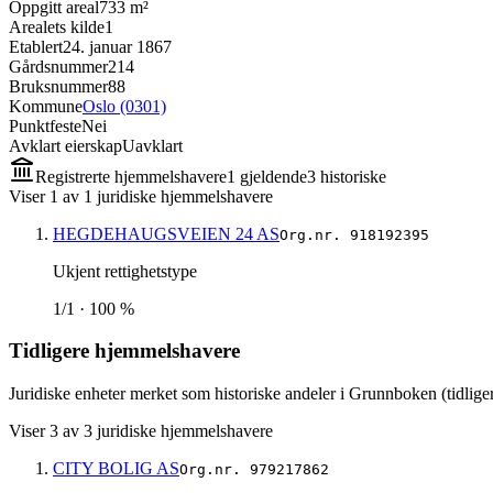
Oppgitt areal
733 m²
Arealets kilde
1
Etablert
24. januar 1867
Gårdsnummer
214
Bruksnummer
88
Kommune
Oslo (0301)
Punktfeste
Nei
Avklart eierskap
Uavklart
Registrerte hjemmelshavere
1
gjeldende
3
historisk
e
Viser
1
av
1
juridiske hjemmelshavere
HEGDEHAUGSVEIEN 24 AS
Org.nr.
918192395
Ukjent rettighetstype
1/1 · 100 %
Tidligere hjemmelshavere
Juridiske enheter merket som historiske andeler i Grunnboken (tidliger
Viser
3
av
3
juridiske hjemmelshavere
CITY BOLIG AS
Org.nr.
979217862