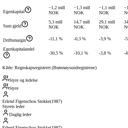
−1,2 mill
−1,3 mill
−1,1 mill
−1
Egenkapital
NOK
NOK
NOK
N
5,3 mill
14,7 mill
29,1 mill
34
Sum gjeld
NOK
NOK
NOK
N
-11,1 %
-0,3 %
-3,9 %
-5
Driftsmargin
Egenkapitalandel
-30,5 %
-10,1 %
-3,8 %
-4
Kilde: Regnskapsregisteret (Brønnøysundregistrene)
Styre og ledelse
Styre
Erlend Figenschou Stokke
(
1987
)
Styrets leder
Daglig leder
Erlend Figenschou Stokke
(
1987
)