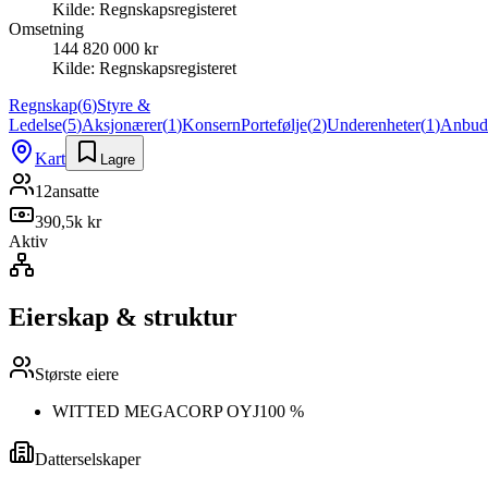
Kilde:
Regnskapsregisteret
Omsetning
144 820 000 kr
Kilde:
Regnskapsregisteret
Regnskap
(
6
)
Styre &
Ledelse
(
5
)
Aksjonærer
(
1
)
Konsern
Portefølje
(
2
)
Underenheter
(
1
)
Anbud
Kart
Lagre
12
ansatte
390,5k kr
Aktiv
Eierskap & struktur
Største eiere
WITTED MEGACORP OYJ
100 %
Datterselskaper