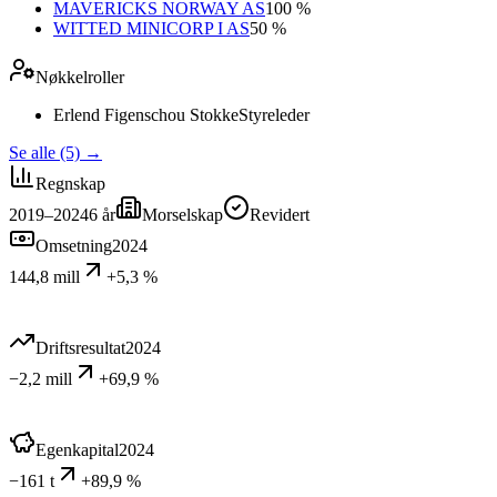
MAVERICKS NORWAY AS
100 %
WITTED MINICORP I AS
50 %
Nøkkelroller
Erlend Figenschou Stokke
Styreleder
Se alle (5)
→
Regnskap
2019–2024
6
år
Morselskap
Revidert
Omsetning
2024
144,8 mill
+5,3 %
Driftsresultat
2024
−2,2 mill
+69,9 %
Egenkapital
2024
−161 t
+89,9 %