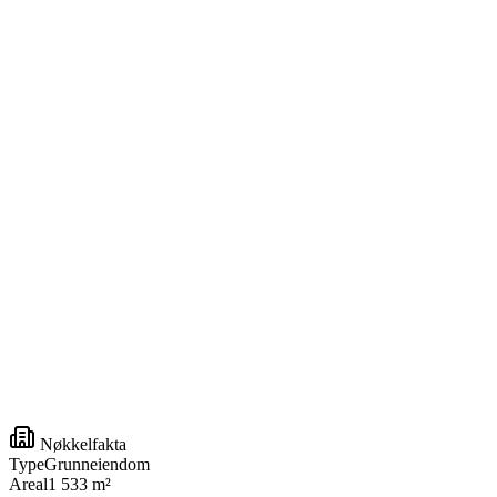
Nøkkelfakta
Type
Grunneiendom
Areal
1 533 m²