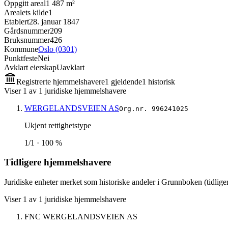
Oppgitt areal
1 487 m²
Arealets kilde
1
Etablert
28. januar 1847
Gårdsnummer
209
Bruksnummer
426
Kommune
Oslo (0301)
Punktfeste
Nei
Avklart eierskap
Uavklart
Registrerte hjemmelshavere
1
gjeldende
1
historisk
Viser
1
av
1
juridiske hjemmelshavere
WERGELANDSVEIEN AS
Org.nr.
996241025
Ukjent rettighetstype
1/1 · 100 %
Tidligere hjemmelshavere
Juridiske enheter merket som historiske andeler i Grunnboken (tidliger
Viser
1
av
1
juridiske hjemmelshavere
FNC WERGELANDSVEIEN AS