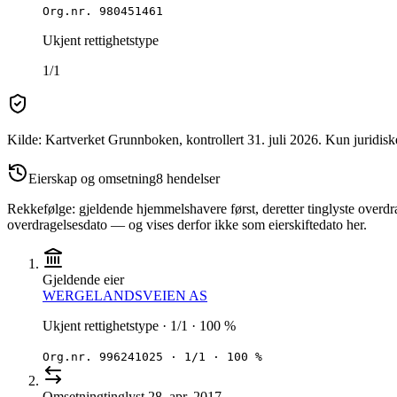
Org.nr.
980451461
Ukjent rettighetstype
1/1
Kilde: Kartverket Grunnboken
, kontrollert 31. juli 2026
.
Kun juridisk
Eierskap og omsetning
8
hendelser
Rekkefølge: gjeldende hjemmelshavere først, deretter tinglyste overdra
overdragelsesdato — og vises derfor ikke som eierskiftedato her.
Gjeldende eier
WERGELANDSVEIEN AS
Ukjent rettighetstype · 1/1 · 100 %
Org.nr.
996241025
·
1/1 · 100 %
Omsetning
tinglyst
28. apr. 2017