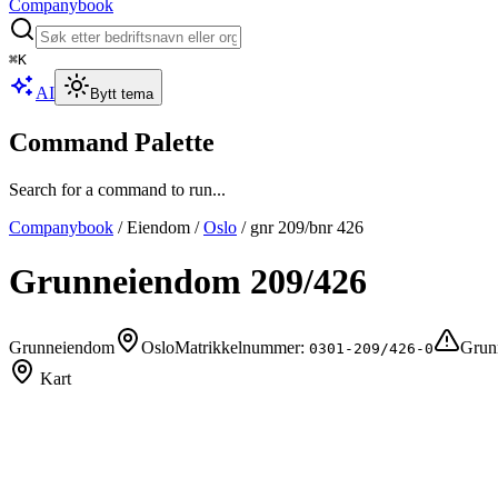
Companybook
⌘
K
AI
Bytt tema
Command Palette
Search for a command to run...
Companybook
/
Eiendom
/
Oslo
/
gnr
209
/bnr
426
Grunneiendom
209
/
426
Grunneiendom
Oslo
Matrikkelnummer:
Grun
0301-209/426-0
Kart