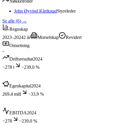
Nøkkelroller
John Øyvind Kårikstad
Styreleder
Se alle (6)
→
Regnskap
2023–2024
2
år
Morselskap
Revidert
Omsetning
–
Driftsresultat
2024
−278 t
−239,0 %
Egenkapital
2024
269,4 mill
−33,9 %
EBITDA
2024
−278
−239,0 %