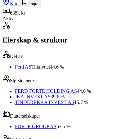
Kart
Lagre
635k kr
Aktiv
Eierskap & struktur
Del av
Ferd AS
Tilknyttet
44.6 %
Største eiere
FERD FORTE HOLDING AS
44.6 %
JKA INVEST AS
39.6 %
TINDEREKKA INVEST AS
15.7 %
Datterselskaper
FORTE GROUP AS
63.5 %