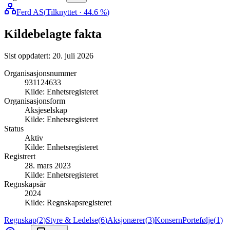
Ferd AS
(
Tilknyttet
· 44.6 %
)
Kildebelagte fakta
Sist oppdatert:
20. juli 2026
Organisasjonsnummer
931124633
Kilde:
Enhetsregisteret
Organisasjonsform
Aksjeselskap
Kilde:
Enhetsregisteret
Status
Aktiv
Kilde:
Enhetsregisteret
Registrert
28. mars 2023
Kilde:
Enhetsregisteret
Regnskapsår
2024
Kilde:
Regnskapsregisteret
Regnskap
(
2
)
Styre & Ledelse
(
6
)
Aksjonærer
(
3
)
Konsern
Portefølje
(
1
)