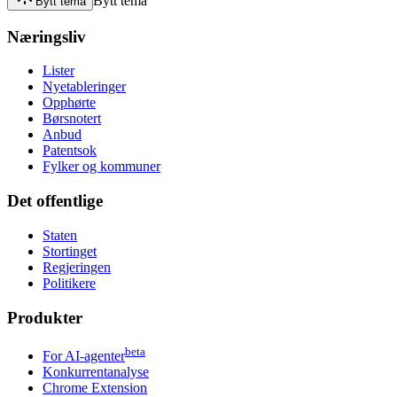
Bytt tema
Bytt tema
Næringsliv
Lister
Nyetableringer
Opphørte
Børsnotert
Anbud
Patentsok
Fylker og kommuner
Det offentlige
Staten
Stortinget
Regjeringen
Politikere
Produkter
beta
For AI-agenter
Konkurrentanalyse
Chrome Extension