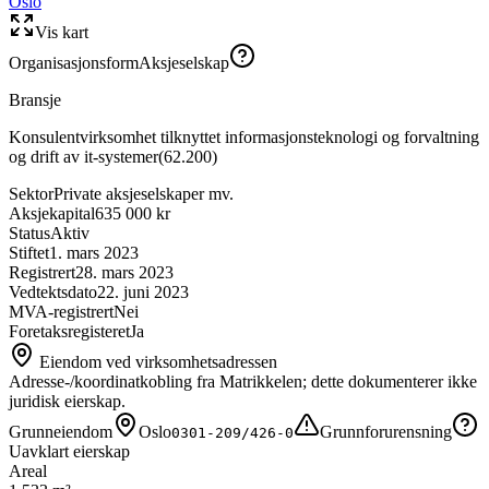
Oslo
Vis kart
Organisasjonsform
Aksjeselskap
Bransje
Konsulentvirksomhet tilknyttet informasjonsteknologi og forvaltning
og drift av it-systemer
(
62.200
)
Sektor
Private aksjeselskaper mv.
Aksjekapital
635 000 kr
Status
Aktiv
Stiftet
1. mars 2023
Registrert
28. mars 2023
Vedtektsdato
22. juni 2023
MVA-registrert
Nei
Foretaksregisteret
Ja
Eiendom ved virksomhetsadressen
Adresse-/koordinatkobling fra Matrikkelen; dette dokumenterer ikke
juridisk eierskap.
Grunneiendom
Oslo
Grunnforurensning
0301-209/426-0
Uavklart eierskap
Areal