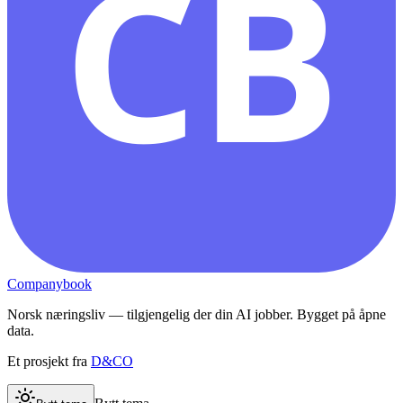
CB
Companybook
Norsk næringsliv — tilgjengelig der din AI jobber. Bygget på åpne
data.
Et prosjekt fra
D&CO