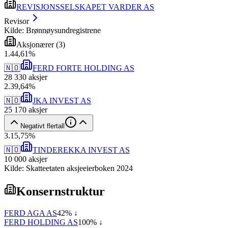
REVISJONSSELSKAPET VARDER AS
Revisor
Kilde: Brønnøysundregistrene
Aksjonærer
(
3
)
1
.
44,61
%
🇳🇴
FERD FORTE HOLDING AS
28 330
aksjer
2
.
39,64
%
🇳🇴
JKA INVEST AS
25 170
aksjer
Negativt flertall
3
.
15,75
%
🇳🇴
TINDEREKKA INVEST AS
10 000
aksjer
Kilde: Skatteetaten aksjeeierboken 2024
Konsernstruktur
FERD AGA AS
42
% ↓
FERD HOLDING AS
100
% ↓