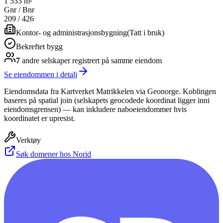
1 533 m²
Gnr / Bnr
209
/
426
Kontor- og administrasjonsbygning
(
Tatt i bruk
)
Bekreftet bygg
7
andre selskap
er
registrert på samme eiendom
Se eiendommen i detalj
Eiendomsdata fra Kartverket Matrikkelen via Geonorge. Koblingen
baseres på spatial join (selskapets geocodede koordinat ligger inni
eiendomsgrensen) — kan inkludere naboeiendommer hvis
koordinatet er upresist.
Verktøy
Søk domener hos Norid