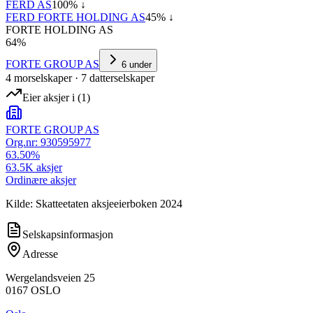
FERD AS
100
% ↓
FERD FORTE HOLDING AS
45
% ↓
FORTE HOLDING AS
64
%
FORTE GROUP AS
6
under
4
morselskap
er
·
7
datterselskap
er
Eier aksjer i
(
1
)
FORTE GROUP AS
Org.nr:
930595977
63.50
%
63.5K
aksjer
Ordinære aksjer
Kilde: Skatteetaten aksjeeierboken 2024
Selskapsinformasjon
Adresse
Wergelandsveien 25
0167
OSLO