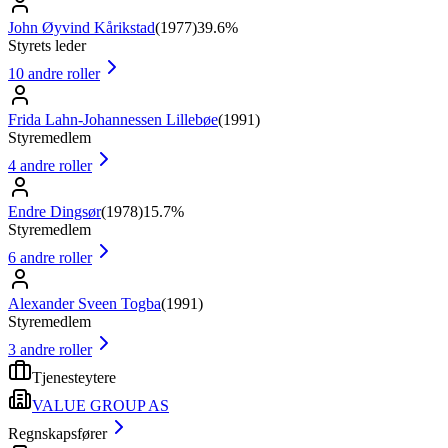
John Øyvind Kårikstad
(
1977
)
39.6%
Styrets leder
10
andre roller
Frida Lahn-Johannessen Lillebøe
(
1991
)
Styremedlem
4
andre roller
Endre Dingsør
(
1978
)
15.7%
Styremedlem
6
andre roller
Alexander Sveen Togba
(
1991
)
Styremedlem
3
andre roller
Tjenesteytere
VALUE GROUP AS
Regnskapsfører