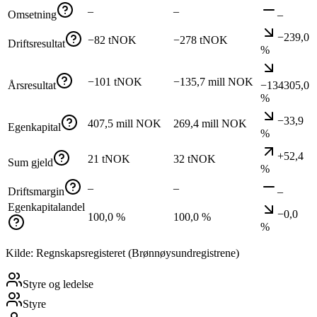
–
–
Omsetning
–
−239,0
−82 tNOK
−278 tNOK
Driftsresultat
%
−101 tNOK
−135,7 mill NOK
Årsresultat
−134305,0
%
−33,9
407,5 mill NOK
269,4 mill NOK
Egenkapital
%
+52,4
21 tNOK
32 tNOK
Sum gjeld
%
–
–
Driftsmargin
–
Egenkapitalandel
−0,0
100,0 %
100,0 %
%
Kilde: Regnskapsregisteret (Brønnøysundregistrene)
Styre og ledelse
Styre