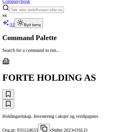
Companybook
⌘
K
AI
Bytt tema
Command Palette
Search for a command to run...
FORTE HOLDING AS
Holdingselskap. Investering i aksjer og verdipapirer.
Org.nr:
931124633
•
Stiftet
2023
•
OSLO