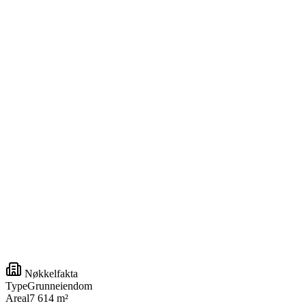
Nøkkelfakta
Type
Grunneiendom
Areal
7 614 m²