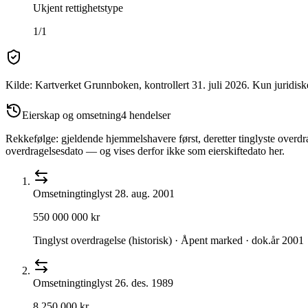
Ukjent rettighetstype
1/1
Kilde: Kartverket Grunnboken
, kontrollert 31. juli 2026
.
Kun juridisk
Eierskap og omsetning
4
hendelser
Rekkefølge: gjeldende hjemmelshavere først, deretter tinglyste overdra
overdragelsesdato — og vises derfor ikke som eierskiftedato her.
Omsetning
tinglyst
28. aug. 2001
550 000 000 kr
Tinglyst overdragelse (historisk) · Åpent marked · dok.år 2001
Omsetning
tinglyst
26. des. 1989
8 250 000 kr