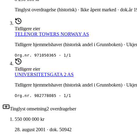
Tinglyst overdragelse (historisk) · Ikke åpent marked · dok.år 
Tidligere eier
TELENOR TOWERS NORWAY AS
Tidligere hjemmelshaver (historisk andel i Grunnboken) · Ukjent
Org.nr.
971050365
·
1/1
Tidligere eier
UNIVERSITETSGATA 2 AS
Tidligere hjemmelshaver (historisk andel i Grunnboken) · Ukjent
Org.nr.
982778085
·
1/1
Tinglyst omsetning
2
overdragelse
r
550 000 000 kr
28. august 2001
· dok. 50942