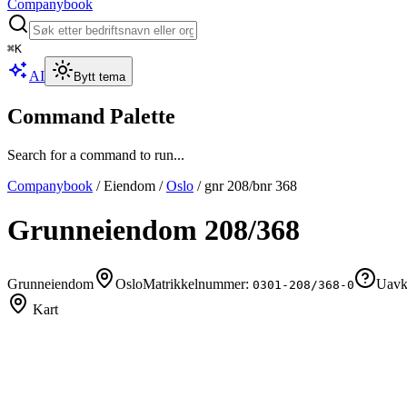
Companybook
⌘
K
AI
Bytt tema
Command Palette
Search for a command to run...
Companybook
/
Eiendom
/
Oslo
/
gnr
208
/bnr
368
Grunneiendom
208
/
368
Grunneiendom
Oslo
Matrikkelnummer:
Uavkl
0301-208/368-0
Kart