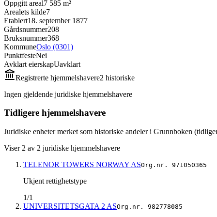
Oppgitt areal
7 585 m²
Arealets kilde
7
Etablert
18. september 1877
Gårdsnummer
208
Bruksnummer
368
Kommune
Oslo (0301)
Punktfeste
Nei
Avklart eierskap
Uavklart
Registrerte hjemmelshavere
2
historisk
e
Ingen gjeldende juridiske hjemmelshavere
Tidligere hjemmelshavere
Juridiske enheter merket som historiske andeler i Grunnboken (tidliger
Viser
2
av
2
juridiske hjemmelshavere
TELENOR TOWERS NORWAY AS
Org.nr.
971050365
Ukjent rettighetstype
1/1
UNIVERSITETSGATA 2 AS
Org.nr.
982778085