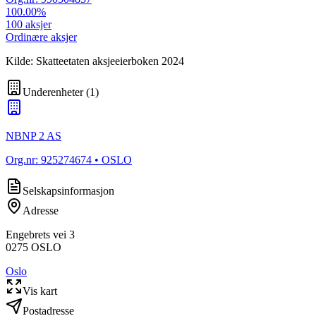
100.00
%
100
aksjer
Ordinære aksjer
Kilde: Skatteetaten aksjeeierboken 2024
Underenheter
(
1
)
NBNP 2 AS
Org.nr:
925274674
• OSLO
Selskapsinformasjon
Adresse
Engebrets vei 3
0275
OSLO
Oslo
Vis kart
Postadresse