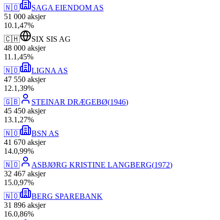
🇳🇴
SAGA EIENDOM AS
51 000
aksjer
10
.
1,47
%
🇨🇭
SIX SIS AG
48 000
aksjer
11
.
1,45
%
🇳🇴
LIGNA AS
47 550
aksjer
12
.
1,39
%
🇬🇧
STEINAR DRÆGEBØ
(
1946
)
45 450
aksjer
13
.
1,27
%
🇳🇴
BSN AS
41 670
aksjer
14
.
0,99
%
🇳🇴
ASBJØRG KRISTINE LANGBERG
(
1972
)
32 467
aksjer
15
.
0,97
%
🇳🇴
BERG SPAREBANK
31 896
aksjer
16
.
0,86
%