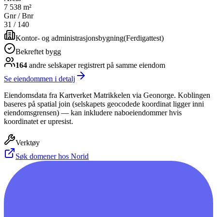
7 538 m²
Gnr / Bnr
31
/
140
Kontor- og administrasjonsbygning
(
Ferdigattest
)
Bekreftet bygg
164
andre selskap
er
registrert på samme eiendom
Se eiendommen i detalj
Eiendomsdata fra Kartverket Matrikkelen via Geonorge. Koblingen
baseres på spatial join (selskapets geocodede koordinat ligger inni
eiendomsgrensen) — kan inkludere naboeiendommer hvis
koordinatet er upresist.
Verktøy
Søk domener hos Norid