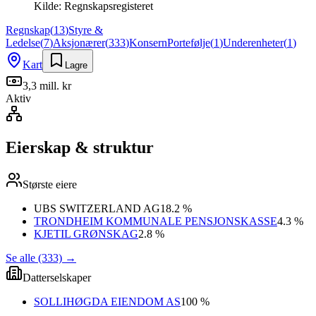
Kilde:
Regnskapsregisteret
Regnskap
(
13
)
Styre &
Ledelse
(
7
)
Aksjonærer
(
333
)
Konsern
Portefølje
(
1
)
Underenheter
(
1
)
Kart
Lagre
3,3 mill. kr
Aktiv
Eierskap & struktur
Største eiere
UBS SWITZERLAND AG
18.2 %
TRONDHEIM KOMMUNALE PENSJONSKASSE
4.3 %
KJETIL GRØNSKAG
2.8 %
Se alle (333)
→
Datterselskaper
SOLLIHØGDA EIENDOM AS
100 %