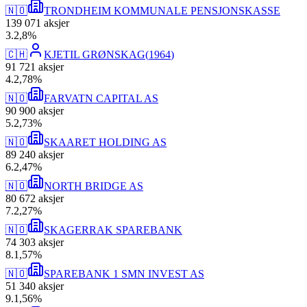
🇳🇴
TRONDHEIM KOMMUNALE PENSJONSKASSE
139 071
aksjer
3
.
2,8
%
🇨🇭
KJETIL GRØNSKAG
(
1964
)
91 721
aksjer
4
.
2,78
%
🇳🇴
FARVATN CAPITAL AS
90 900
aksjer
5
.
2,73
%
🇳🇴
SKAARET HOLDING AS
89 240
aksjer
6
.
2,47
%
🇳🇴
NORTH BRIDGE AS
80 672
aksjer
7
.
2,27
%
🇳🇴
SKAGERRAK SPAREBANK
74 303
aksjer
8
.
1,57
%
🇳🇴
SPAREBANK 1 SMN INVEST AS
51 340
aksjer
9
.
1,56
%