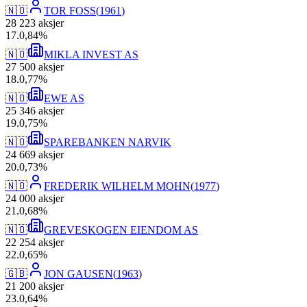
🇳🇴
TOR FOSS
(
1961
)
28 223
aksjer
17
.
0,84
%
🇳🇴
MIKLA INVEST AS
27 500
aksjer
18
.
0,77
%
🇳🇴
EWE AS
25 346
aksjer
19
.
0,75
%
🇳🇴
SPAREBANKEN NARVIK
24 669
aksjer
20
.
0,73
%
🇳🇴
FREDERIK WILHELM MOHN
(
1977
)
24 000
aksjer
21
.
0,68
%
🇳🇴
GREVESKOGEN EIENDOM AS
22 254
aksjer
22
.
0,65
%
🇬🇧
JON GAUSEN
(
1963
)
21 200
aksjer
23
.
0,64
%