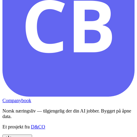
CB
Companybook
Norsk næringsliv — tilgjengelig der din AI jobber. Bygget på åpne
data.
Et prosjekt fra
D&CO