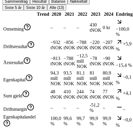
Sammendrag
Resultat
Balanse
Nøkkeltall
Siste 5 år
Siste 10 år
Alle (13)
Trend
2020
2021
2022
2023
2024
Endring
430
–
–
–
0 kr
Omsetning
−100,0
tNOK
%
−932
−856
−788
−220
−207
+5,9
Driftsresultat
tNOK
tNOK
tNOK
tNOK
tNOK
%
−12,5
−813
−788
−78
−90
mill
Årsresultat
tNOK
tNOK
tNOK
tNOK
−15,4 %
NOK
94,3
93,5
81,1
81
80,9
−0,1
mill
mill
mill
mill
mill
Egenkapital
%
NOK
NOK
NOK
NOK
NOK
48
410
244
74
77
+4,1
Sum gjeld
tNOK
tNOK
tNOK
tNOK
tNOK
%
-51,2
–
–
–
–
Driftsmargin
–
%
Egenkapitalandel
100,0
99,6
99,7
99,9
99,9
−0,0
%
%
%
%
%
%