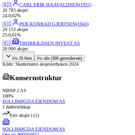
🇳🇴
CARL ERIK HAAVALDSEN
(
1951
)
20 783
aksjer
24
.
0,62
%
🇳🇴
PER KONRAD GJERTSEN
(
1943
)
20 153
aksjer
25
.
0,61
%
🇳🇴
THORKILDSEN INVEST AS
20 000
aksjer
Vis
25
flere
Vis alle (
308
gjenstående)
Kilde: Skatteetaten aksjeeierboken 2024
Konsernstruktur
NBNP 2 AS
100
%
SOLLIHØGDA EIENDOM AS
1
datterselskap
Eier aksjer i
(
1
)
SOLLIHØGDA EIENDOM AS
Org.nr:
990504857