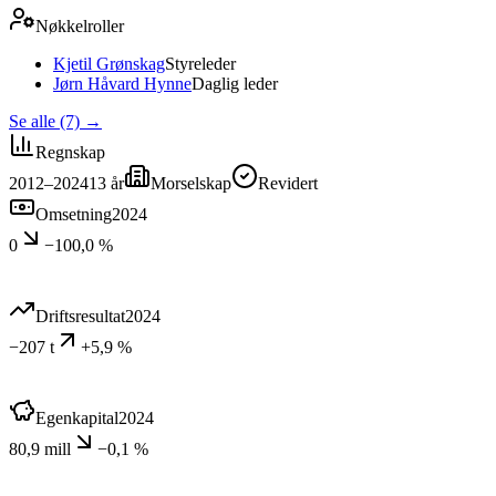
Nøkkelroller
Kjetil Grønskag
Styreleder
Jørn Håvard Hynne
Daglig leder
Se alle (7)
→
Regnskap
2012–2024
13
år
Morselskap
Revidert
Omsetning
2024
0
−100,0 %
Driftsresultat
2024
−207 t
+5,9 %
Egenkapital
2024
80,9 mill
−0,1 %