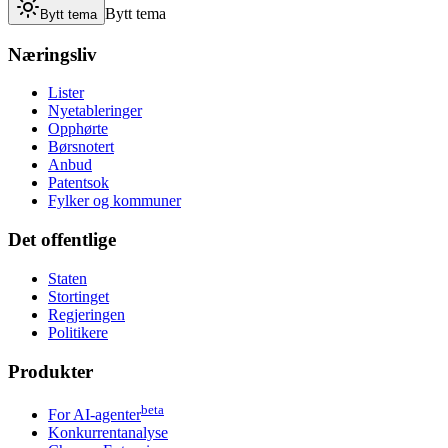
Bytt tema
Bytt tema
Næringsliv
Lister
Nyetableringer
Opphørte
Børsnotert
Anbud
Patentsok
Fylker og kommuner
Det offentlige
Staten
Stortinget
Regjeringen
Politikere
Produkter
beta
For AI-agenter
Konkurrentanalyse