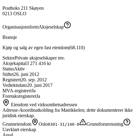
Postboks 211 Skøyen
0213
OSLO
Organisasjonsform
Aksjeselskap
Bransje
Kjøp og salg av egen fast eiendom
(
68.110
)
Sektor
Private aksjeselskaper mv.
Aksjekapital
3 271 416 kr
Status
Aktiv
Stiftet
26. juni 2012
Registrert
20. sep. 2012
Vedtektsdato
20. juni 2017
MVA-registrert
Ja
Foretaksregisteret
Ja
Eiendom ved virksomhetsadressen
Adresse-/koordinatkobling fra Matrikkelen; dette dokumenterer ikke
juridisk eierskap.
Grunneiendom
Oslo
Grunnforurensning
0301-31/140-0
Uavklart eierskap
Areal