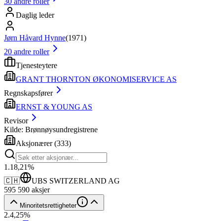
30
andre roller
Daglig leder
Jørn Håvard Hynne
(
1971
)
20
andre roller
Tjenesteytere
GRANT THORNTON ØKONOMISERVICE AS
Regnskapsfører
ERNST & YOUNG AS
Revisor
Kilde: Brønnøysundregistrene
Aksjonærer
(
333
)
1
.
18,21
%
🇨🇭
UBS SWITZERLAND AG
595 590
aksjer
Minoritetsrettigheter
2
.
4,25
%