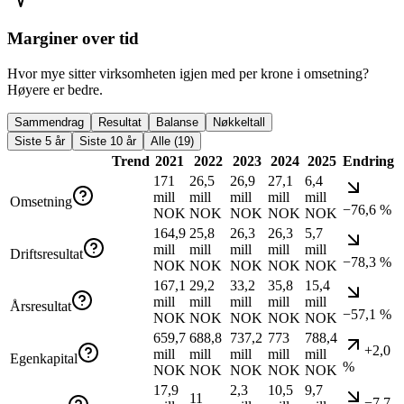
Marginer over tid
Hvor mye sitter virksomheten igjen med per krone i omsetning?
Høyere er bedre.
Sammendrag
Resultat
Balanse
Nøkkeltall
Siste 5 år
Siste 10 år
Alle (19)
Trend
2021
2022
2023
2024
2025
Endring
171
26,5
26,9
27,1
6,4
mill
mill
mill
mill
mill
Omsetning
−76,6 %
NOK
NOK
NOK
NOK
NOK
164,9
25,8
26,3
26,3
5,7
mill
mill
mill
mill
mill
Driftsresultat
−78,3 %
NOK
NOK
NOK
NOK
NOK
167,1
29,2
33,2
35,8
15,4
mill
mill
mill
mill
mill
Årsresultat
−57,1 %
NOK
NOK
NOK
NOK
NOK
659,7
688,8
737,2
773
788,4
+2,0
mill
mill
mill
mill
mill
Egenkapital
%
NOK
NOK
NOK
NOK
NOK
17,9
2,3
10,5
9,7
11
−7,7