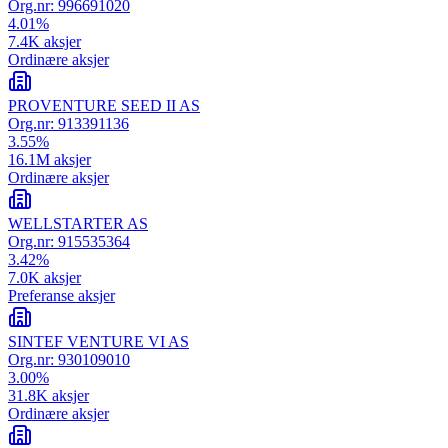
Org.nr:
996691020
4.01
%
7.4K
aksjer
Ordinære aksjer
PROVENTURE SEED II AS
Org.nr:
913391136
3.55
%
16.1M
aksjer
Ordinære aksjer
WELLSTARTER AS
Org.nr:
915535364
3.42
%
7.0K
aksjer
Preferanse aksjer
SINTEF VENTURE VI AS
Org.nr:
930109010
3.00
%
31.8K
aksjer
Ordinære aksjer