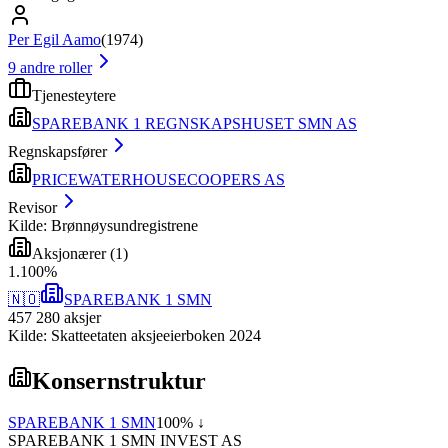
Per Egil Aamo
(
1974
)
9
andre roller
Tjenesteytere
SPAREBANK 1 REGNSKAPSHUSET SMN AS
Regnskapsfører
PRICEWATERHOUSECOOPERS AS
Revisor
Kilde: Brønnøysundregistrene
Aksjonærer
(
1
)
1
.
100
%
🇳🇴
SPAREBANK 1 SMN
457 280
aksjer
Kilde: Skatteetaten aksjeeierboken 2024
Konsernstruktur
SPAREBANK 1 SMN
100
% ↓
SPAREBANK 1 SMN INVEST AS