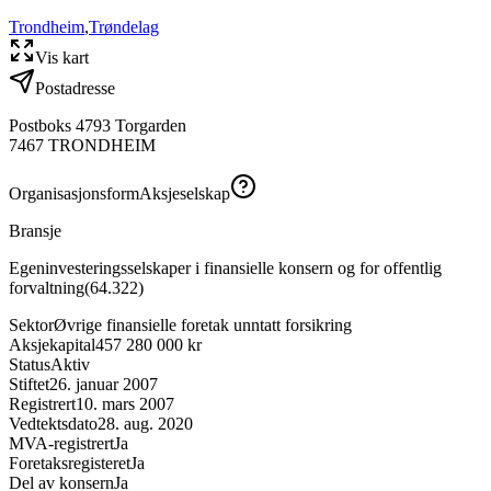
Trondheim
,
Trøndelag
Vis kart
Postadresse
Postboks 4793 Torgarden
7467
TRONDHEIM
Organisasjonsform
Aksjeselskap
Bransje
Egeninvesteringsselskaper i finansielle konsern og for offentlig
forvaltning
(
64.322
)
Sektor
Øvrige finansielle foretak unntatt forsikring
Aksjekapital
457 280 000 kr
Status
Aktiv
Stiftet
26. januar 2007
Registrert
10. mars 2007
Vedtektsdato
28. aug. 2020
MVA-registrert
Ja
Foretaksregisteret
Ja
Del av konsern
Ja