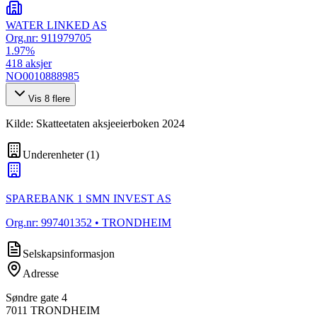
WATER LINKED AS
Org.nr:
911979705
1.97
%
418
aksjer
NO0010888985
Vis
8
flere
Kilde: Skatteetaten aksjeeierboken 2024
Underenheter
(
1
)
SPAREBANK 1 SMN INVEST AS
Org.nr:
997401352
• TRONDHEIM
Selskapsinformasjon
Adresse
Søndre gate 4
7011
TRONDHEIM