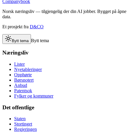
Companybook
Norsk næringsliv — tilgjengelig der din AI jobber. Bygget på åpne
data.
Et prosjekt fra
D&CO
Bytt tema
Bytt tema
Næringsliv
Lister
Nyetableringer
Opphørte
Børsnotert
Anbud
Patentsok
Fylker og kommuner
Det offentlige
Staten
Stortinget
Regjeringen