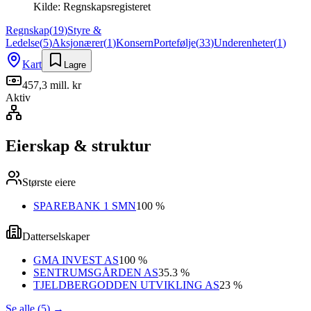
Kilde:
Regnskapsregisteret
Regnskap
(
19
)
Styre &
Ledelse
(
5
)
Aksjonærer
(
1
)
Konsern
Portefølje
(
33
)
Underenheter
(
1
)
Kart
Lagre
457,3 mill. kr
Aktiv
Eierskap & struktur
Største eiere
SPAREBANK 1 SMN
100 %
Datterselskaper
GMA INVEST AS
100 %
SENTRUMSGÅRDEN AS
35.3 %
TJELDBERGODDEN UTVIKLING AS
23 %
Se alle (5)
→