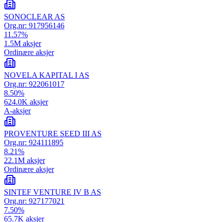
SONOCLEAR AS
Org.nr:
917956146
11.57
%
1.5M
aksjer
Ordinære aksjer
NOVELA KAPITAL I AS
Org.nr:
922061017
8.50
%
624.0K
aksjer
A-aksjer
PROVENTURE SEED III AS
Org.nr:
924111895
8.21
%
22.1M
aksjer
Ordinære aksjer
SINTEF VENTURE IV B AS
Org.nr:
927177021
7.50
%
65.7K
aksjer