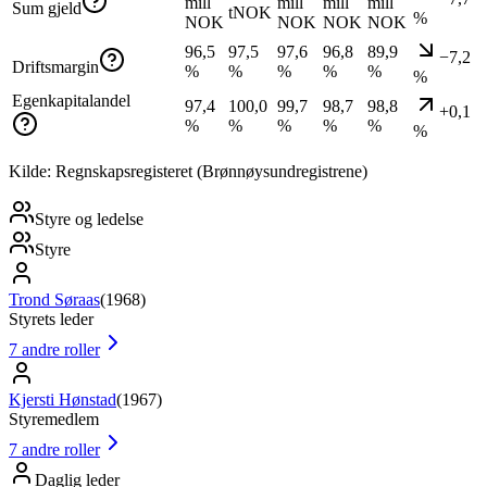
mill
mill
mill
mill
Sum gjeld
tNOK
%
NOK
NOK
NOK
NOK
96,5
97,5
97,6
96,8
89,9
−7,2
Driftsmargin
%
%
%
%
%
%
Egenkapitalandel
97,4
100,0
99,7
98,7
98,8
+0,1
%
%
%
%
%
%
Kilde: Regnskapsregisteret (Brønnøysundregistrene)
Styre og ledelse
Styre
Trond Søraas
(
1968
)
Styrets leder
7
andre roller
Kjersti Hønstad
(
1967
)
Styremedlem
7
andre roller
Daglig leder