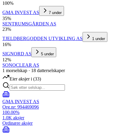
100
%
GMA INVEST AS
7
under
35
%
SENTRUMSGÅRDEN AS
23
%
TJELDBERGODDEN UTVIKLING AS
1
under
16
%
SIGNORD AS
5
under
12
%
SONOCLEAR AS
1
morselskap
·
18
datterselskap
er
Eier aksjer i
(
33
)
GMA INVEST AS
Org.nr:
994469096
100.00
%
1.0K
aksjer
Ordinære aksjer