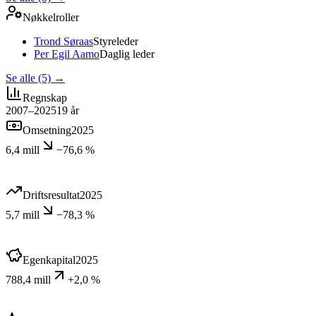
Nøkkelroller
Trond Søraas
Styreleder
Per Egil Aamo
Daglig leder
Se alle (5)
→
Regnskap
2007–2025
19
år
Omsetning
2025
6,4 mill
−76,6 %
Driftsresultat
2025
5,7 mill
−78,3 %
Egenkapital
2025
788,4 mill
+2,0 %