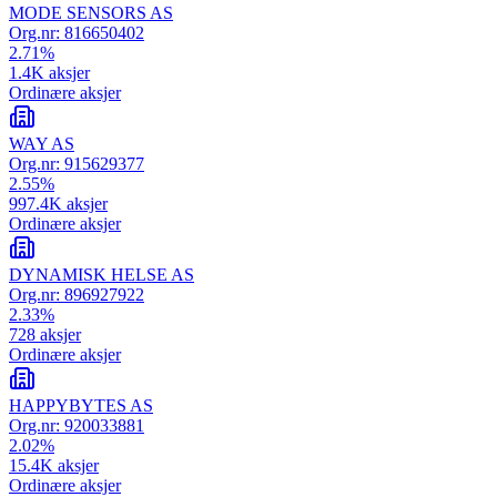
MODE SENSORS AS
Org.nr:
816650402
2.71
%
1.4K
aksjer
Ordinære aksjer
WAY AS
Org.nr:
915629377
2.55
%
997.4K
aksjer
Ordinære aksjer
DYNAMISK HELSE AS
Org.nr:
896927922
2.33
%
728
aksjer
Ordinære aksjer
HAPPYBYTES AS
Org.nr:
920033881
2.02
%
15.4K
aksjer
Ordinære aksjer