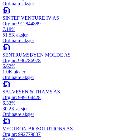
Ordinære aksjer
SINTEF VENTURE IV AS
Org.nr:
912844889
7.18
%
51.5K
aksjer
Ordinære aksjer
SENTRUMSBYEN MOLDE AS
Org.nr:
996786978
6.62
%
1.0K
aksjer
Ordinære aksjer
SALVESEN & THAMS AS
Org.nr:
999104428
6.33
%
30.2K
aksjer
Ordinære aksjer
VECTRON BIOSOLUTIONS AS
Org.nr:
992779837
6.07
%