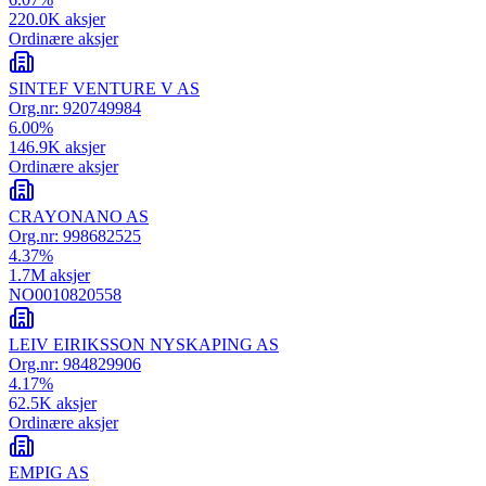
220.0K
aksjer
Ordinære aksjer
SINTEF VENTURE V AS
Org.nr:
920749984
6.00
%
146.9K
aksjer
Ordinære aksjer
CRAYONANO AS
Org.nr:
998682525
4.37
%
1.7M
aksjer
NO0010820558
LEIV EIRIKSSON NYSKAPING AS
Org.nr:
984829906
4.17
%
62.5K
aksjer
Ordinære aksjer
EMPIG AS