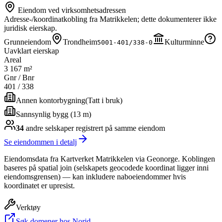
Eiendom ved virksomhetsadressen
Adresse-/koordinatkobling fra Matrikkelen; dette dokumenterer ikke
juridisk eierskap.
Grunneiendom
Trondheim
Kulturminne
5001-401/338-0
Uavklart eierskap
Areal
3 167 m²
Gnr / Bnr
401
/
338
Annen kontorbygning
(
Tatt i bruk
)
Sannsynlig bygg (13 m)
34
andre selskap
er
registrert på samme eiendom
Se eiendommen i detalj
Eiendomsdata fra Kartverket Matrikkelen via Geonorge. Koblingen
baseres på spatial join (selskapets geocodede koordinat ligger inni
eiendomsgrensen) — kan inkludere naboeiendommer hvis
koordinatet er upresist.
Verktøy
Søk domener hos Norid