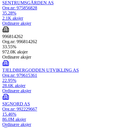
SENTRUMSGÅRDEN AS
Org.nr:
975856828
35.28
%
2.1K
aksjer
Ordinære aksjer
996814262
Org.nr:
996814262
33.55
%
972.0K
aksjer
Ordinære aksjer
TJELDBERGODDEN UTVIKLING AS
Org.nr:
979615361
22.95
%
28.6K
aksjer
Ordinære aksjer
SIGNORD AS
Org.nr:
992229667
15.46
%
86.0M
aksjer
Ordinære aksjer