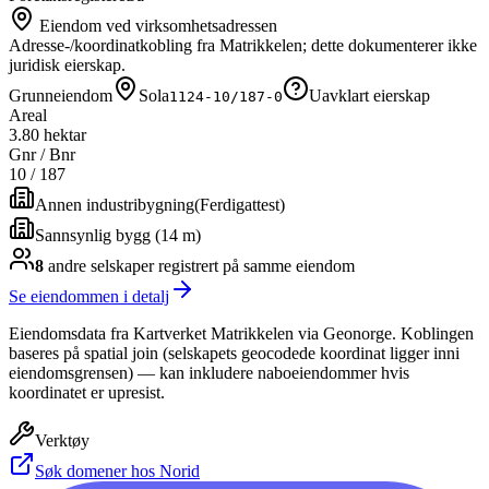
Eiendom ved virksomhetsadressen
Adresse-/koordinatkobling fra Matrikkelen; dette dokumenterer ikke
juridisk eierskap.
Grunneiendom
Sola
Uavklart eierskap
1124-10/187-0
Areal
3.80 hektar
Gnr / Bnr
10
/
187
Annen industribygning
(
Ferdigattest
)
Sannsynlig bygg (14 m)
8
andre selskap
er
registrert på samme eiendom
Se eiendommen i detalj
Eiendomsdata fra Kartverket Matrikkelen via Geonorge. Koblingen
baseres på spatial join (selskapets geocodede koordinat ligger inni
eiendomsgrensen) — kan inkludere naboeiendommer hvis
koordinatet er upresist.
Verktøy
Søk domener hos Norid