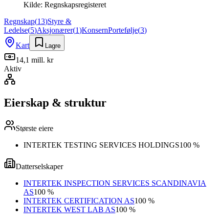
Kilde:
Regnskapsregisteret
Regnskap
(
13
)
Styre &
Ledelse
(
5
)
Aksjonærer
(
1
)
Konsern
Portefølje
(
3
)
Kart
Lagre
14,1 mill. kr
Aktiv
Eierskap & struktur
Største eiere
INTERTEK TESTING SERVICES HOLDINGS
100 %
Datterselskaper
INTERTEK INSPECTION SERVICES SCANDINAVIA
AS
100 %
INTERTEK CERTIFICATION AS
100 %
INTERTEK WEST LAB AS
100 %