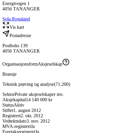
Energivegen 1
4056
TANANGER
Sola
,
Rogaland
Vis kart
Postadresse
Postboks 139
4056
TANANGER
Organisasjonsform
Aksjeselskap
Bransje
Teknisk prøving og analyse
(
71.200
)
Sektor
Private aksjeselskaper mv.
Aksjekapital
14 140 000 kr
Status
Aktiv
Stiftet
1. august 2012
Registrert
2. okt. 2012
Vedtektsdato
3. nov. 2012
MVA-registrert
Ja
Foretaksregisteret
Ja