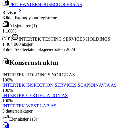
PRICEWATERHOUSECOOPERS AS
Revisor
Kilde: Brønnøysundregistrene
Aksjonærer
(
1
)
1
.
100
%
🇬🇧
INTERTEK TESTING SERVICES HOLDINGS
1 404 000
aksjer
Kilde: Skatteetaten aksjeeierboken 2024
Konsernstruktur
INTERTEK HOLDINGS NORGE AS
100
%
INTERTEK INSPECTION SERVICES SCANDINAVIA AS
100
%
INTERTEK CERTIFICATION AS
100
%
INTERTEK WEST LAB AS
3
datterselskap
er
Eier aksjer i
(
3
)