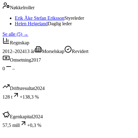
Nøkkelroller
Erik Åke Stefan Eriksson
Styreleder
Helen Helgeland
Daglig leder
Se alle (5)
→
Regnskap
2012–2024
13
år
Morselskap
Revidert
Omsetning
2017
0
–
Driftsresultat
2024
128 t
+138,3 %
Egenkapital
2024
57,5 mill
+0,3 %