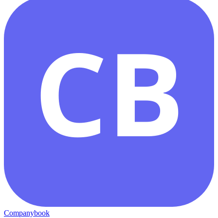
CB
Companybook