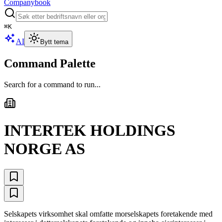
Companybook
⌘
K
AI
Bytt tema
Command Palette
Search for a command to run...
INTERTEK HOLDINGS
NORGE AS
Selskapets virksomhet skal omfatte morselskapets foretakende med