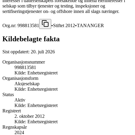
interesser i datterselskapets foretakende og inneha eierinteresser i
selskap som tilbyr tjenester og testing, inspeksjoner og
sertifiseringstjenester on- og offshore innen all slags næringer.
Org.nr:
998813581
•
Stiftet
2012
•
TANANGER
Kildebelagte fakta
Sist oppdatert:
20. juli 2026
Organisasjonsnummer
998813581
Kilde:
Enhetsregisteret
Organisasjonsform
Aksjeselskap
Kilde:
Enhetsregisteret
Status
Aktiv
Kilde:
Enhetsregisteret
Registrert
2. oktober 2012
Kilde:
Enhetsregisteret
Regnskapsår
2024