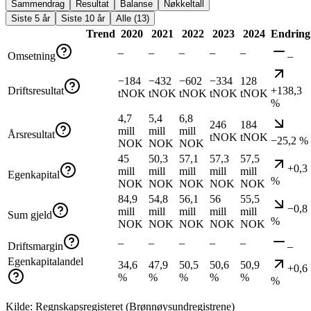
Sammendrag
Resultat
Balanse
Nøkkeltall
Siste 5 år
Siste 10 år
Alle (13)
Trend
2020
2021
2022
2023
2024
Endring
–
–
–
–
–
Omsetning
–
−184
−432
−602
−334
128
Driftsresultat
+138,3
tNOK
tNOK
tNOK
tNOK
tNOK
%
4,7
5,4
6,8
246
184
mill
mill
mill
Årsresultat
tNOK
tNOK
−25,2 %
NOK
NOK
NOK
45
50,3
57,1
57,3
57,5
+0,3
mill
mill
mill
mill
mill
Egenkapital
%
NOK
NOK
NOK
NOK
NOK
84,9
54,8
56,1
56
55,5
−0,8
mill
mill
mill
mill
mill
Sum gjeld
%
NOK
NOK
NOK
NOK
NOK
–
–
–
–
–
Driftsmargin
–
Egenkapitalandel
34,6
47,9
50,5
50,6
50,9
+0,6
%
%
%
%
%
%
Kilde: Regnskapsregisteret (Brønnøysundregistrene)