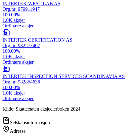
INTERTEK WEST LAB AS
Org.nr:
979911947
100.00
%
1.0K
aksjer
Ordinære aksjer
INTERTEK CERTIFICATION AS
Org.nr:
982573467
100.00
%
1.0K
aksjer
Ordinære aksjer
INTERTEK INSPECTION SERVICES SCANDINAVIA AS
Org.nr:
982854636
100.00
%
1.0K
aksjer
Ordinære aksjer
Kilde: Skatteetaten aksjeeierboken 2024
Selskapsinformasjon
Adresse