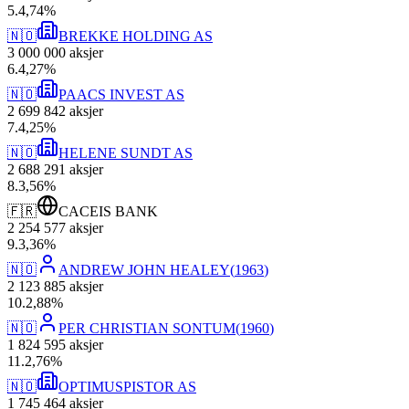
5
.
4,74
%
🇳🇴
BREKKE HOLDING AS
3 000 000
aksjer
6
.
4,27
%
🇳🇴
PAACS INVEST AS
2 699 842
aksjer
7
.
4,25
%
🇳🇴
HELENE SUNDT AS
2 688 291
aksjer
8
.
3,56
%
🇫🇷
CACEIS BANK
2 254 577
aksjer
9
.
3,36
%
🇳🇴
ANDREW JOHN HEALEY
(
1963
)
2 123 885
aksjer
10
.
2,88
%
🇳🇴
PER CHRISTIAN SONTUM
(
1960
)
1 824 595
aksjer
11
.
2,76
%
🇳🇴
OPTIMUSPISTOR AS
1 745 464
aksjer