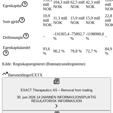
104,3 mill
62,5 mill
42,3 mill
mill
mill
Egenkapital
NOK
NOK
NOK
NOK
NO
10,9
22,8
11,3 mill
15,9 mill
15,9 mill
mill
mill
Sum gjeld
NOK
NOK
NOK
NOK
NO
-116365,4
-75892,7
-1198000,0
–
–
Driftsmargin
%
%
%
Egenkapitalandel
93,6
84,9
90,2 %
79,8 %
72,7 %
%
%
Kilde: Regnskapsregisteret (Brønnøysundregistrene)
Børsmeldinger
EXTX
EXACT Therapeutics AS – Removal from trading
30. juni 2026
14:24
ANNEN INFORMASJONSPLIKTIG
REGULATORISK INFORMASJON