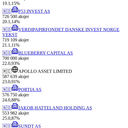
19
.
1,15
%
🇳🇴
P53 INVEST AS
726 500
aksjer
20
.
1,14
%
🇳🇴
VERDIPAPIRFONDET DANSKE INVEST NORGE
VEKST
719 109
aksjer
21
.
1,11
%
🇳🇴
BLUEBERRY CAPITAL AS
700 000
aksjer
22
.
0,93
%
🇲🇨
APOLLO ASSET LIMITED
587 639
aksjer
23
.
0,91
%
🇳🇴
PORTIA AS
576 750
aksjer
24
.
0,88
%
🇳🇴
JAKOB HATTELAND HOLDING AS
553 982
aksjer
25
.
0,87
%
🇳🇴
SUNDT AS