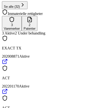
Se alle
(
32
)
Immaterielle rettigheter
3
2
Varemerker
Patenter
3
Aktive
2
Under behandling
EXACT TX
202008871
Aktive
ACT
202201170
Aktive
ACT