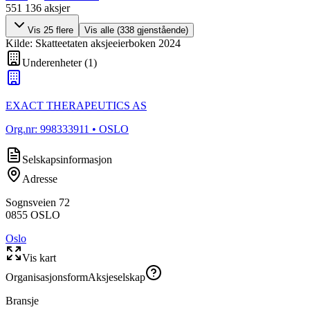
551 136
aksjer
Vis
25
flere
Vis alle (
338
gjenstående)
Kilde: Skatteetaten aksjeeierboken 2024
Underenheter
(
1
)
EXACT THERAPEUTICS AS
Org.nr:
998333911
• OSLO
Selskapsinformasjon
Adresse
Sognsveien 72
0855
OSLO
Oslo
Vis kart
Organisasjonsform
Aksjeselskap
Bransje