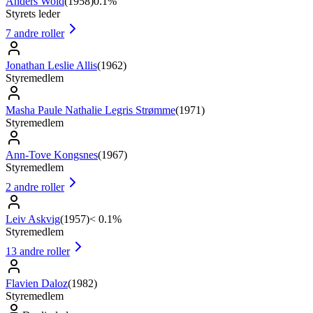
Anders Wold
(
1958
)
0.1%
Styrets leder
7
andre roller
Jonathan Leslie Allis
(
1962
)
Styremedlem
Masha Paule Nathalie Legris Strømme
(
1971
)
Styremedlem
Ann-Tove Kongsnes
(
1967
)
Styremedlem
2
andre roller
Leiv Askvig
(
1957
)
< 0.1%
Styremedlem
13
andre roller
Flavien Daloz
(
1982
)
Styremedlem