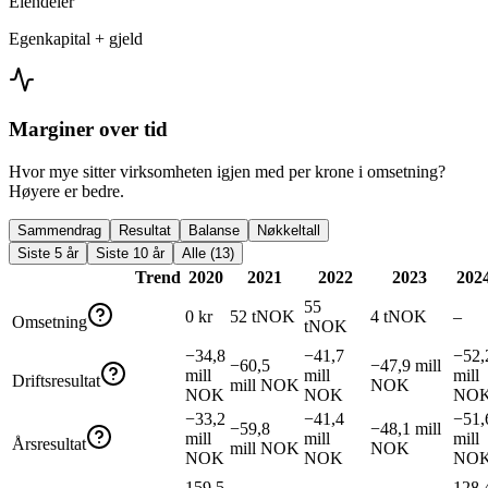
Eiendeler
Egenkapital + gjeld
Marginer over tid
Hvor mye sitter virksomheten igjen med per krone i omsetning?
Høyere er bedre.
Sammendrag
Resultat
Balanse
Nøkkeltall
Siste 5 år
Siste 10 år
Alle (13)
Trend
2020
2021
2022
2023
202
55
0 kr
52 tNOK
4 tNOK
–
Omsetning
tNOK
−34,8
−41,7
−52,
−60,5
−47,9 mill
mill
mill
mill
Driftsresultat
mill NOK
NOK
NOK
NOK
NO
−33,2
−41,4
−51,
−59,8
−48,1 mill
mill
mill
mill
Årsresultat
mill NOK
NOK
NOK
NOK
NO
159,5
128,