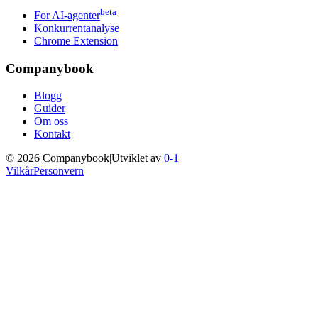
beta
For AI-agenter
Konkurrentanalyse
Chrome Extension
Companybook
Blogg
Guider
Om oss
Kontakt
©
2026
Companybook
|
Utviklet av
0-1
Vilkår
Personvern