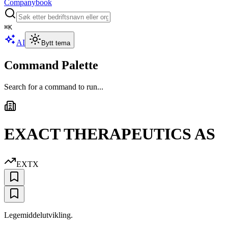
Companybook
⌘
K
AI
Bytt tema
Command Palette
Search for a command to run...
EXACT THERAPEUTICS AS
EXTX
Legemiddelutvikling.