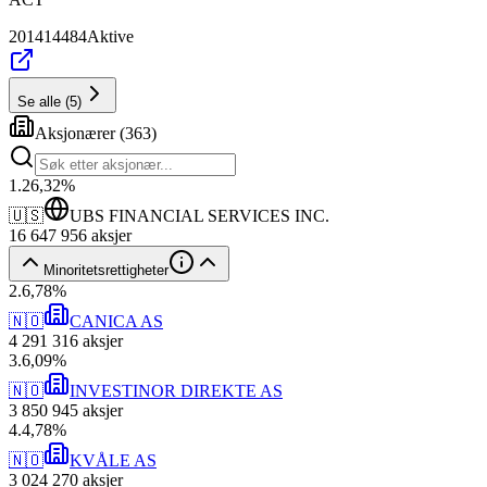
201414484
Aktive
Se alle
(
5
)
Aksjonærer
(
363
)
1
.
26,32
%
🇺🇸
UBS FINANCIAL SERVICES INC.
16 647 956
aksjer
Minoritetsrettigheter
2
.
6,78
%
🇳🇴
CANICA AS
4 291 316
aksjer
3
.
6,09
%
🇳🇴
INVESTINOR DIREKTE AS
3 850 945
aksjer
4
.
4,78
%
🇳🇴
KVÅLE AS
3 024 270
aksjer