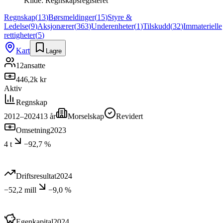
Kilde:
Regnskapsregisteret
Regnskap
(
13
)
Børsmeldinger
(
15
)
Styre &
Ledelse
(
9
)
Aksjonærer
(
363
)
Underenheter
(
1
)
Tilskudd
(
32
)
Immaterielle
rettigheter
(
5
)
Kart
Lagre
12
ansatte
446,2k kr
Aktiv
Regnskap
2012–2024
13
år
Morselskap
Revidert
Omsetning
2023
4 t
−92,7 %
Driftsresultat
2024
−52,2 mill
−9,0 %
Egenkapital
2024