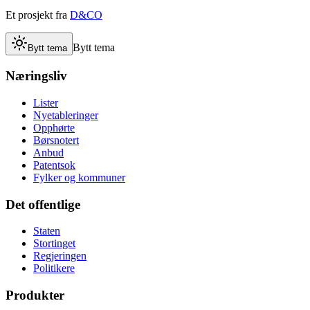
Et prosjekt fra
D&CO
Bytt tema
Bytt tema
Næringsliv
Lister
Nyetableringer
Opphørte
Børsnotert
Anbud
Patentsok
Fylker og kommuner
Det offentlige
Staten
Stortinget
Regjeringen
Politikere
Produkter