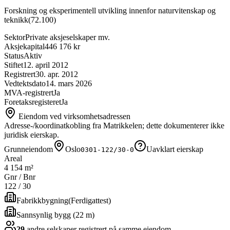
Forskning og eksperimentell utvikling innenfor naturvitenskap og
teknikk
(
72.100
)
Sektor
Private aksjeselskaper mv.
Aksjekapital
446 176 kr
Status
Aktiv
Stiftet
12. april 2012
Registrert
30. apr. 2012
Vedtektsdato
14. mars 2026
MVA-registrert
Ja
Foretaksregisteret
Ja
Eiendom ved virksomhetsadressen
Adresse-/koordinatkobling fra Matrikkelen; dette dokumenterer ikke
juridisk eierskap.
Grunneiendom
Oslo
Uavklart eierskap
0301-122/30-0
Areal
4 154 m²
Gnr / Bnr
122
/
30
Fabrikkbygning
(
Ferdigattest
)
Sannsynlig bygg (22 m)
29
andre selskap
er
registrert på samme eiendom