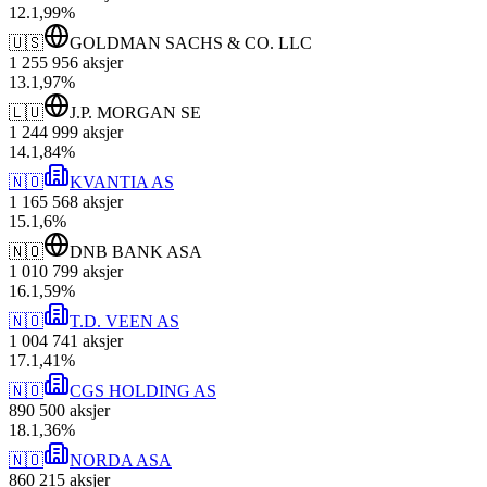
12
.
1,99
%
🇺🇸
GOLDMAN SACHS & CO. LLC
1 255 956
aksjer
13
.
1,97
%
🇱🇺
J.P. MORGAN SE
1 244 999
aksjer
14
.
1,84
%
🇳🇴
KVANTIA AS
1 165 568
aksjer
15
.
1,6
%
🇳🇴
DNB BANK ASA
1 010 799
aksjer
16
.
1,59
%
🇳🇴
T.D. VEEN AS
1 004 741
aksjer
17
.
1,41
%
🇳🇴
CGS HOLDING AS
890 500
aksjer
18
.
1,36
%
🇳🇴
NORDA ASA
860 215
aksjer