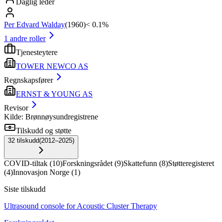
Daglig leder
Per Edvard Walday
(
1960
)
< 0.1%
1
andre roller
Tjenesteytere
TOWER NEWCO AS
Regnskapsfører
ERNST & YOUNG AS
Revisor
Kilde: Brønnøysundregistrene
Tilskudd og støtte
32
tilskudd
(
2012–2025
)
COVID-tiltak
(
10
)
Forskningsrådet
(
9
)
Skattefunn
(
8
)
Støtteregisteret
(
4
)
Innovasjon Norge
(
1
)
Siste tilskudd
Ultrasound console for Acoustic Cluster Therapy