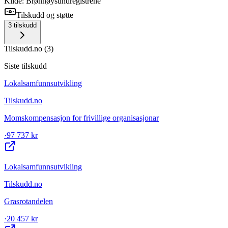
Kilde: Brønnøysundregistrene
Tilskudd og støtte
3
tilskudd
Tilskudd.no
(
3
)
Siste tilskudd
Lokalsamfunnsutvikling
Tilskudd.no
Momskompensasjon for frivillige organisasjonar
·
97 737 kr
Lokalsamfunnsutvikling
Tilskudd.no
Grasrotandelen
·
20 457 kr