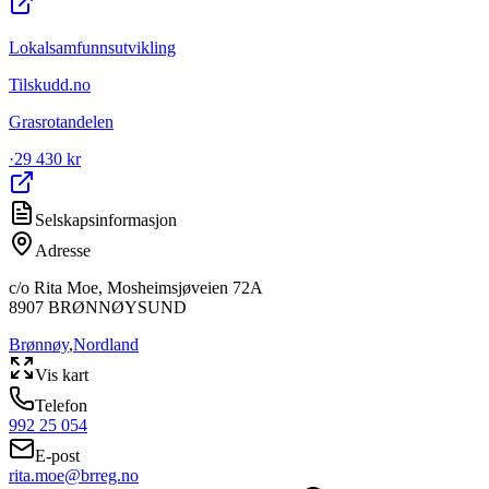
Lokalsamfunnsutvikling
Tilskudd.no
Grasrotandelen
·
29 430 kr
Selskapsinformasjon
Adresse
c/o Rita Moe, Mosheimsjøveien 72A
8907
BRØNNØYSUND
Brønnøy
,
Nordland
Vis kart
Telefon
992 25 054
E-post
rita.moe@brreg.no