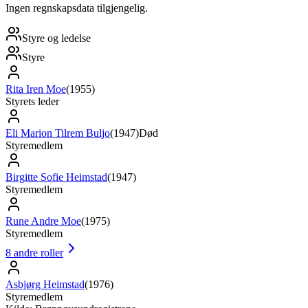
Ingen regnskapsdata tilgjengelig.
Styre og ledelse
Styre
Rita Iren Moe
(
1955
)
Styrets leder
Eli Marion Tilrem Buljo
(
1947
)
Død
Styremedlem
Birgitte Sofie Heimstad
(
1947
)
Styremedlem
Rune Andre Moe
(
1975
)
Styremedlem
8
andre roller
Asbjørg Heimstad
(
1976
)
Styremedlem