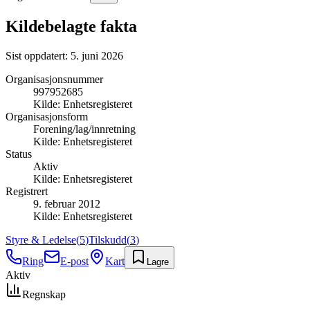
Kildebelagte fakta
Sist oppdatert:
5. juni 2026
Organisasjonsnummer
997952685
Kilde:
Enhetsregisteret
Organisasjonsform
Forening/lag/innretning
Kilde:
Enhetsregisteret
Status
Aktiv
Kilde:
Enhetsregisteret
Registrert
9. februar 2012
Kilde:
Enhetsregisteret
Styre & Ledelse
(
5
)
Tilskudd
(
3
)
Ring
E-post
Kart
Lagre
Aktiv
Regnskap