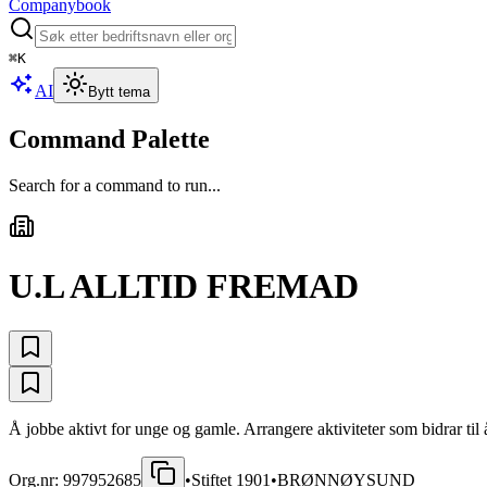
Companybook
⌘
K
AI
Bytt tema
Command Palette
Search for a command to run...
U.L ALLTID FREMAD
Å jobbe aktivt for unge og gamle. Arrangere aktiviteter som bidrar til
Org.nr:
997952685
•
Stiftet
1901
•
BRØNNØYSUND