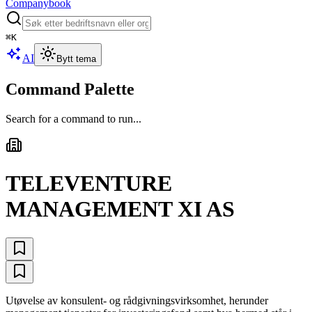
Companybook
⌘
K
AI
Bytt tema
Command Palette
Search for a command to run...
TELEVENTURE
MANAGEMENT XI AS
Utøvelse av konsulent- og rådgivningsvirksomhet, herunder