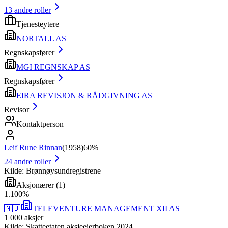
13
andre roller
Tjenesteytere
NORTALL AS
Regnskapsfører
MGI REGNSKAP AS
Regnskapsfører
EIRA REVISJON & RÅDGIVNING AS
Revisor
Kontaktperson
Leif Rune Rinnan
(
1958
)
60%
24
andre roller
Kilde: Brønnøysundregistrene
Aksjonærer
(
1
)
1
.
100
%
🇳🇴
TELEVENTURE MANAGEMENT XII AS
1 000
aksjer
Kilde: Skatteetaten aksjeeierboken 2024