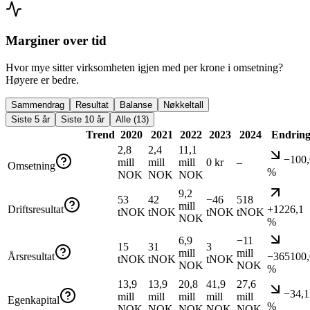
Marginer over tid
Hvor mye sitter virksomheten igjen med per krone i omsetning?
Høyere er bedre.
Sammendrag
Resultat
Balanse
Nøkkeltall
Siste 5 år
Siste 10 år
Alle (13)
Trend
2020
2021
2022
2023
2024
Endrin
2,8
2,4
11,1
−100,
mill
mill
mill
0 kr
–
Omsetning
%
NOK
NOK
NOK
9,2
53
42
−46
518
mill
Driftsresultat
+1226,1
tNOK
tNOK
tNOK
tNOK
NOK
%
6,9
−11
15
31
3
mill
mill
Årsresultat
−365100,
tNOK
tNOK
tNOK
NOK
NOK
%
13,9
13,9
20,8
41,9
27,6
−34,1
mill
mill
mill
mill
mill
Egenkapital
%
NOK
NOK
NOK
NOK
NOK