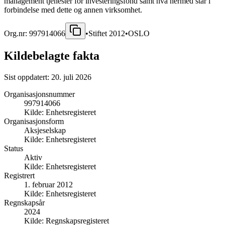
management tjenester for investeringsfond samt hva hermed står i
forbindelse med dette og annen virksomhet.
Org.nr:
997914066
•
Stiftet
2012
•
OSLO
Kildebelagte fakta
Sist oppdatert:
20. juli 2026
Organisasjonsnummer
997914066
Kilde:
Enhetsregisteret
Organisasjonsform
Aksjeselskap
Kilde:
Enhetsregisteret
Status
Aktiv
Kilde:
Enhetsregisteret
Registrert
1. februar 2012
Kilde:
Enhetsregisteret
Regnskapsår
2024
Kilde:
Regnskapsregisteret