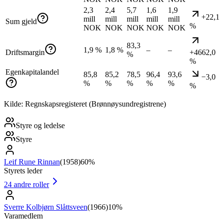
2,3
2,4
5,7
1,6
1,9
+22,1
mill
mill
mill
mill
mill
Sum gjeld
%
NOK
NOK
NOK
NOK
NOK
83,3
1,9 %
1,8 %
–
–
Driftsmargin
+4662,0
%
%
Egenkapitalandel
85,8
85,2
78,5
96,4
93,6
−3,0
%
%
%
%
%
%
Kilde: Regnskapsregisteret (Brønnøysundregistrene)
Styre og ledelse
Styre
Leif Rune Rinnan
(
1958
)
60%
Styrets leder
24
andre roller
Sverre Kolbjørn Slåttsveen
(
1966
)
10%
Varamedlem