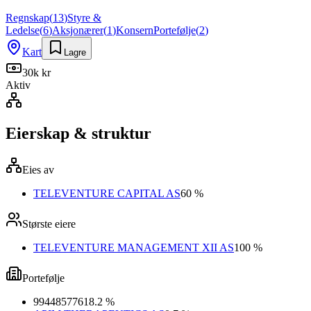
Regnskap
(
13
)
Styre &
Ledelse
(
6
)
Aksjonærer
(
1
)
Konsern
Portefølje
(
2
)
Kart
Lagre
30k kr
Aktiv
Eierskap & struktur
Eies av
TELEVENTURE CAPITAL AS
60 %
Største eiere
TELEVENTURE MANAGEMENT XII AS
100 %
Portefølje
994485776
18.2 %