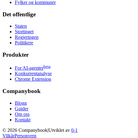
Fylker og kommuner
Det offentlige
Staten
Stortinget
Regjeringen
Politikere
Produkter
beta
For AI-agenter
Konkurrentanalyse
Chrome Extension
Companybook
Blogg
Guider
Om oss
Kontakt
©
2026
Companybook
|
Utviklet av
0-1
Vilkår
Personvern