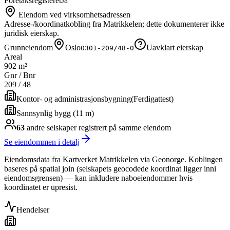
Foretaksregisteret
Ja
Eiendom ved virksomhetsadressen
Adresse-/koordinatkobling fra Matrikkelen; dette dokumenterer ikke
juridisk eierskap.
Grunneiendom
Oslo
Uavklart eierskap
0301-209/48-0
Areal
902 m²
Gnr / Bnr
209
/
48
Kontor- og administrasjonsbygning
(
Ferdigattest
)
Sannsynlig bygg (11 m)
63
andre selskap
er
registrert på samme eiendom
Se eiendommen i detalj
Eiendomsdata fra Kartverket Matrikkelen via Geonorge. Koblingen
baseres på spatial join (selskapets geocodede koordinat ligger inni
eiendomsgrensen) — kan inkludere naboeiendommer hvis
koordinatet er upresist.
Hendelser