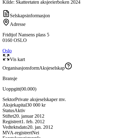
Kilde: Skatteetaten aksjeeierboken 2024
Selskapsinformasjon
Adresse
Fridtjof Nansens plass 5
0160
OSLO
Oslo
Vis kart
Organisasjonsform
Aksjeselskap
Bransje
Uoppgitt
(
00.000
)
Sektor
Private aksjeselskaper mv.
Aksjekapital
30 000 kr
Status
Aktiv
Stiftet
20. januar 2012
Registrert
1. feb. 2012
Vedtektsdato
20. jan. 2012
MVA-registrert
Nei