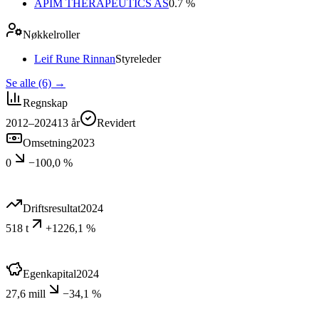
APIM THERAPEUTICS AS
0.7 %
Nøkkelroller
Leif Rune Rinnan
Styreleder
Se alle (6)
→
Regnskap
2012–2024
13
år
Revidert
Omsetning
2023
0
−100,0 %
Driftsresultat
2024
518 t
+1226,1 %
Egenkapital
2024
27,6 mill
−34,1 %