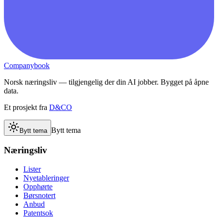
Companybook
Norsk næringsliv — tilgjengelig der din AI jobber. Bygget på åpne
data.
Et prosjekt fra
D&CO
Bytt tema
Bytt tema
Næringsliv
Lister
Nyetableringer
Opphørte
Børsnotert
Anbud
Patentsok