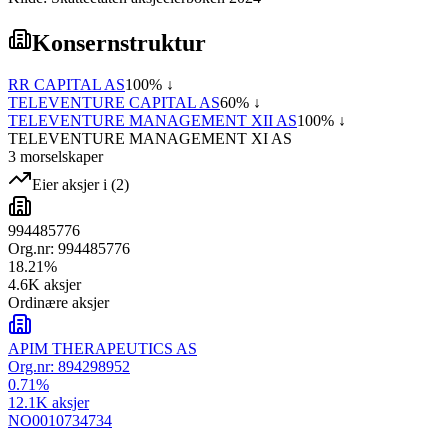
Konsernstruktur
RR CAPITAL AS
100
% ↓
TELEVENTURE CAPITAL AS
60
% ↓
TELEVENTURE MANAGEMENT XII AS
100
% ↓
TELEVENTURE MANAGEMENT XI AS
3
morselskap
er
Eier aksjer i
(
2
)
994485776
Org.nr:
994485776
18.21
%
4.6K
aksjer
Ordinære aksjer
APIM THERAPEUTICS AS
Org.nr:
894298952
0.71
%
12.1K
aksjer
NO0010734734