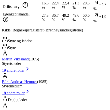
16,3
22,4
22,4
21,3
20,3
−4,7
Driftsmargin
%
%
%
%
%
%
Egenkapitalandel
27,3
36,7
49,2
49,6
50,6
+1,9
%
%
%
%
%
%
Kilde: Regnskapsregisteret (Brønnøysundregistrene)
Styre og ledelse
Styre
Martin Vikesland
(
1975
)
Styrets leder
19
andre roller
Bård Andreas Hemnes
(
1985
)
Styremedlem
18
andre roller
Daglig leder