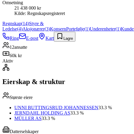
Omsetning
21 438 000 kr
Kilde:
Regnskapsregisteret
Regnskap
(
14
)
Styre &
Ledelse
(
4
)
Aksjonærer
(
3
)
Konsern
Portefølje
(
1
)
Underenheter
(
1
)
Kunde
Ring
E-post
Kart
Lagre
12
ansatte
60k kr
Aktiv
Eierskap & struktur
Største eiere
UNNI BUTTINGSRUD JOHANNESSEN
33.3 %
JERNDAHL HOLDING AS
33.3 %
MÜLLER AS
33.3 %
Datterselskaper