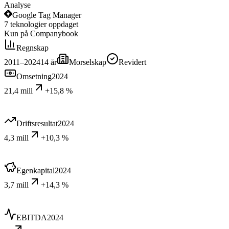
Analyse
Google Tag Manager
7
teknologier
oppdaget
Kun på Companybook
Regnskap
2011–2024
14
år
Morselskap
Revidert
Omsetning
2024
21,4 mill
+15,8 %
Driftsresultat
2024
4,3 mill
+10,3 %
Egenkapital
2024
3,7 mill
+14,3 %
EBITDA
2024