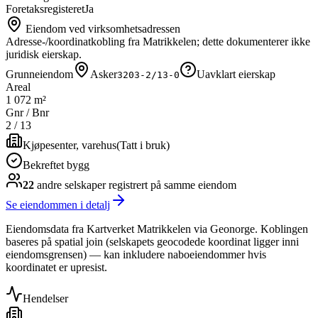
Foretaksregisteret
Ja
Eiendom ved virksomhetsadressen
Adresse-/koordinatkobling fra Matrikkelen; dette dokumenterer ikke
juridisk eierskap.
Grunneiendom
Asker
Uavklart eierskap
3203-2/13-0
Areal
1 072 m²
Gnr / Bnr
2
/
13
Kjøpesenter, varehus
(
Tatt i bruk
)
Bekreftet bygg
22
andre selskap
er
registrert på samme eiendom
Se eiendommen i detalj
Eiendomsdata fra Kartverket Matrikkelen via Geonorge. Koblingen
baseres på spatial join (selskapets geocodede koordinat ligger inni
eiendomsgrensen) — kan inkludere naboeiendommer hvis
koordinatet er upresist.
Hendelser