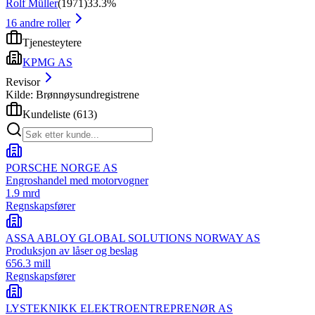
Rolf Müller
(
1971
)
33.3%
16
andre roller
Tjenesteytere
KPMG AS
Revisor
Kilde: Brønnøysundregistrene
Kundeliste
(
613
)
PORSCHE NORGE AS
Engroshandel med motorvogner
1.9 mrd
Regnskapsfører
ASSA ABLOY GLOBAL SOLUTIONS NORWAY AS
Produksjon av låser og beslag
656.3 mill
Regnskapsfører
LYSTEKNIKK ELEKTROENTREPRENØR AS