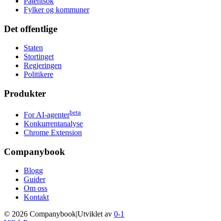
Patentsok
Fylker og kommuner
Det offentlige
Staten
Stortinget
Regjeringen
Politikere
Produkter
beta
For AI-agenter
Konkurrentanalyse
Chrome Extension
Companybook
Blogg
Guider
Om oss
Kontakt
©
2026
Companybook
|
Utviklet av
0-1