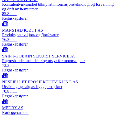
Konsulentvirksomhet tilknyttet informasjonsteknologi og forvaltning
og drift av it-systemer
85.8 mill
Regnskapsfører
MANSTAD KJØTT AS
Produksjon av kjøtt- og fjørfevarer
76.3 mill
Regnskapsfører
SAINT-GOBAIN SEKURIT SERVICE AS
Engroshandel med deler og utstyr for motorvogner
73.3 mill
Regnskapsfører
NESFJELLET PROSJEKTUTVIKLING AS
Utvikling og salg av byggeprosjekter
70.8 mill
Regnskapsfører
MEDBY AS
Rørleggerarbeid