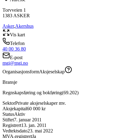
Torvveien 1
1383
ASKER
Asker
,
Akershus
Vis kart
Telefon
40 00 36 80
E-post
mgi@mgi.no
Organisasjonsform
Aksjeselskap
Bransje
Regnskapsføring og bokføring
(
69.202
)
Sektor
Private aksjeselskaper mv.
Aksjekapital
60 000 kr
Status
Aktiv
Stiftet
7. januar 2011
Registrert
13. jan. 2011
Vedtektsdato
23. mai 2022
MVA-registrert
Ja