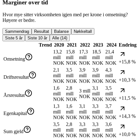
Marginer over tid
Hvor mye sitter virksomheten igjen med per krone i omsetning?
Høyere er bedre.
Sammendrag
Resultat
Balanse
Nøkkeltall
Siste 5 år
Siste 10 år
Alle (14)
Trend
2020
2021
2022
2023
2024
Endring
13,2
15,8
17,3
18,5
21,4
mill
mill
mill
mill
mill
Omsetning
+15,8 %
NOK
NOK
NOK
NOK
NOK
2,1
3,5
3,9
3,9
4,3
mill
mill
mill
mill
mill
Driftsresultat
+10,3 %
NOK
NOK
NOK
NOK
NOK
1,6
2,8
3,1
3,5
3 mill
mill
mill
mill
mill
Årsresultat
NOK
+11,5 %
NOK
NOK
NOK
NOK
1,3
1,6
3,1
3,3
3,7
mill
mill
mill
mill
mill
Egenkapital
+14,3 %
NOK
NOK
NOK
NOK
NOK
3,5
2,8
3,3
3,3
3,6
mill
mill
mill
mill
mill
Sum gjeld
+10,0 %
NOK
NOK
NOK
NOK
NOK