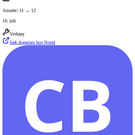
Ansatte: 11 → 12
16. juli
Verktøy
Søk domener hos Norid
CB