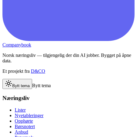
Companybook
Norsk næringsliv — tilgjengelig der din AI jobber. Bygget på åpne
data.
Et prosjekt fra
D&CO
Bytt tema
Bytt tema
Næringsliv
Lister
Nyetableringer
Opphørte
Børsnotert
Anbud