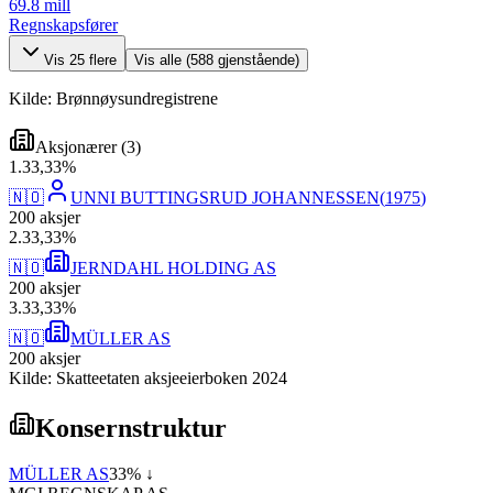
69.8 mill
Regnskapsfører
Vis
25
flere
Vis alle (
588
gjenstående)
Kilde: Brønnøysundregistrene
Aksjonærer
(
3
)
1
.
33,33
%
🇳🇴
UNNI BUTTINGSRUD JOHANNESSEN
(
1975
)
200
aksjer
2
.
33,33
%
🇳🇴
JERNDAHL HOLDING AS
200
aksjer
3
.
33,33
%
🇳🇴
MÜLLER AS
200
aksjer
Kilde: Skatteetaten aksjeeierboken 2024
Konsernstruktur
MÜLLER AS
33
% ↓