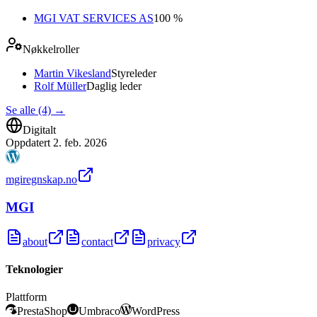
MGI VAT SERVICES AS
100 %
Nøkkelroller
Martin Vikesland
Styreleder
Rolf Müller
Daglig leder
Se alle (4)
→
Digitalt
Oppdatert
2. feb. 2026
mgiregnskap.no
MGI
about
contact
privacy
Teknologier
Plattform
PrestaShop
Umbraco
WordPress