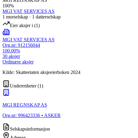
MGI REGNSKAP AS
100
%
MGI VAT SERVICES AS
1
morselskap
·
1
datterselskap
Eier aksjer i
(
1
)
MGI VAT SERVICES AS
Org.nr:
912156044
100.00
%
30
aksjer
Ordinære aksjer
Kilde: Skatteetaten aksjeeierboken 2024
Underenheter
(
1
)
MGI REGNSKAP AS
Org.nr:
996423336
• ASKER
Selskapsinformasjon
Adresse