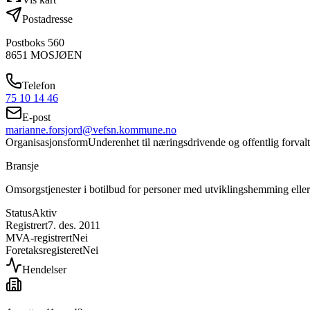
Postadresse
Postboks 560
8651
MOSJØEN
Telefon
75 10 14 46
E-post
marianne.forsjord@vefsn.kommune.no
Organisasjonsform
Underenhet til næringsdrivende og offentlig forval
Bransje
Omsorgstjenester i botilbud for personer med utviklingshemming eller
Status
Aktiv
Registrert
7. des. 2011
MVA-registrert
Nei
Foretaksregisteret
Nei
Hendelser