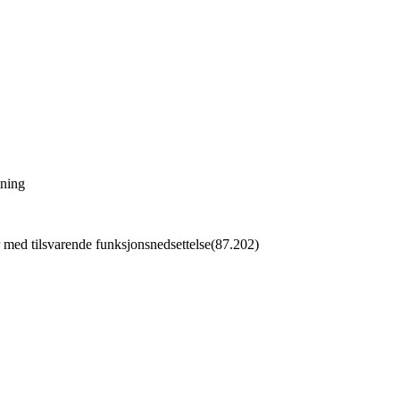
tning
 med tilsvarende funksjonsnedsettelse
(
87.202
)