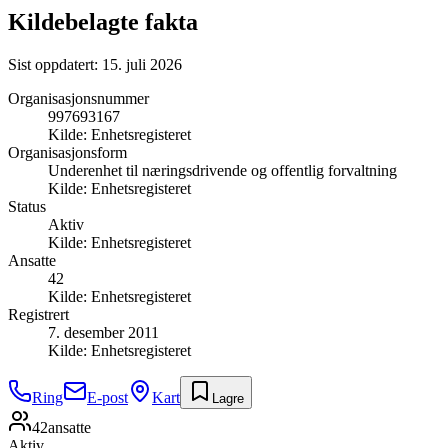
Kildebelagte fakta
Sist oppdatert:
15. juli 2026
Organisasjonsnummer
997693167
Kilde:
Enhetsregisteret
Organisasjonsform
Underenhet til næringsdrivende og offentlig forvaltning
Kilde:
Enhetsregisteret
Status
Aktiv
Kilde:
Enhetsregisteret
Ansatte
42
Kilde:
Enhetsregisteret
Registrert
7. desember 2011
Kilde:
Enhetsregisteret
Ring
E-post
Kart
Lagre
42
ansatte
Aktiv