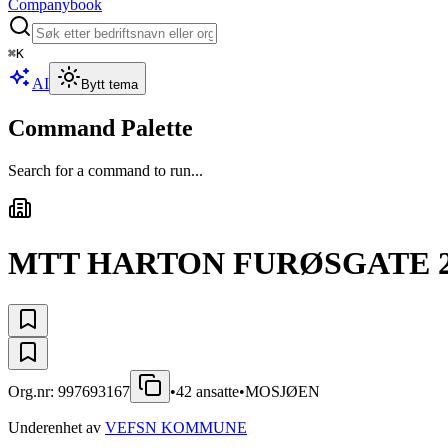
Companybook
⌘
K
AI
Bytt tema
Command Palette
Search for a command to run...
MTT HARTON FURØSGATE 
Org.nr:
997693167
•
42
ansatte
•
MOSJØEN
Underenhet av
VEFSN KOMMUNE