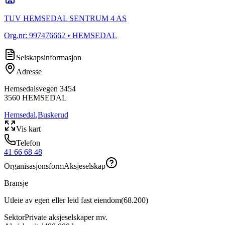
TUV HEMSEDAL SENTRUM 4 AS
Org.nr:
997476662
• HEMSEDAL
Selskapsinformasjon
Adresse
Hemsedalsvegen 3454
3560
HEMSEDAL
Hemsedal
,
Buskerud
Vis kart
Telefon
41 66 68 48
Organisasjonsform
Aksjeselskap
Bransje
Utleie av egen eller leid fast eiendom
(
68.200
)
Sektor
Private aksjeselskaper mv.