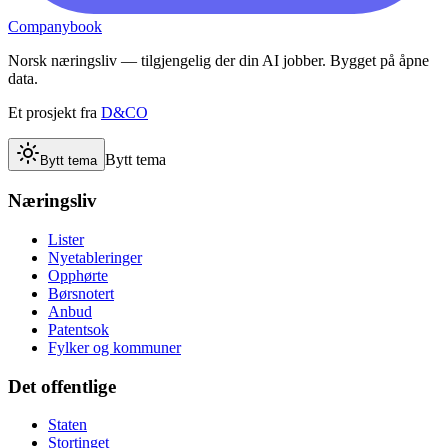
Companybook
Norsk næringsliv — tilgjengelig der din AI jobber. Bygget på åpne
data.
Et prosjekt fra
D&CO
Bytt tema
Bytt tema
Næringsliv
Lister
Nyetableringer
Opphørte
Børsnotert
Anbud
Patentsok
Fylker og kommuner
Det offentlige
Staten
Stortinget