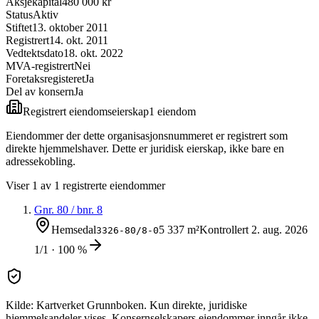
Aksjekapital
480 000 kr
Status
Aktiv
Stiftet
13. oktober 2011
Registrert
14. okt. 2011
Vedtektsdato
18. okt. 2022
MVA-registrert
Nei
Foretaksregisteret
Ja
Del av konsern
Ja
Registrert eiendomseierskap
1
eiendom
Eiendommer der dette organisasjonsnummeret er registrert som
direkte hjemmelshaver. Dette er juridisk eierskap, ikke bare en
adressekobling.
Viser
1
av
1
registrerte eiendommer
Gnr.
80
/ bnr.
8
Hemsedal
5 337 m²
Kontrollert
2. aug. 2026
3326-80/8-0
1/1 · 100 %
Kilde: Kartverket Grunnboken. Kun direkte, juridiske
hjemmelsandeler vises. Konsernselskapers eiendommer inngår ikke