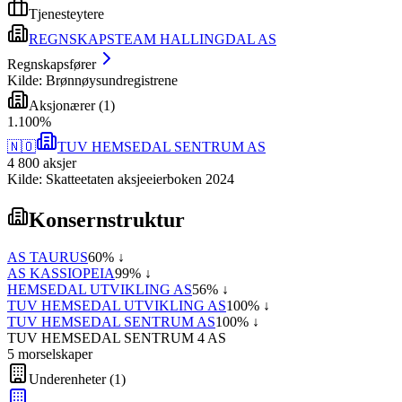
Tjenesteytere
REGNSKAPSTEAM HALLINGDAL AS
Regnskapsfører
Kilde: Brønnøysundregistrene
Aksjonærer
(
1
)
1
.
100
%
🇳🇴
TUV HEMSEDAL SENTRUM AS
4 800
aksjer
Kilde: Skatteetaten aksjeeierboken 2024
Konsernstruktur
AS TAURUS
60
% ↓
AS KASSIOPEIA
99
% ↓
HEMSEDAL UTVIKLING AS
56
% ↓
TUV HEMSEDAL UTVIKLING AS
100
% ↓
TUV HEMSEDAL SENTRUM AS
100
% ↓
TUV HEMSEDAL SENTRUM 4 AS
5
morselskap
er
Underenheter
(
1
)