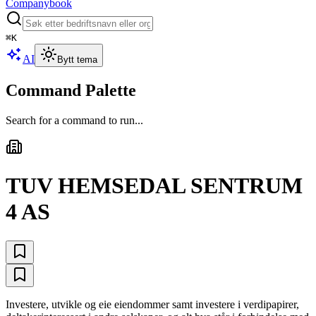
Companybook
⌘
K
AI
Bytt tema
Command Palette
Search for a command to run...
TUV HEMSEDAL SENTRUM
4 AS
Investere, utvikle og eie eiendommer samt investere i verdipapirer,