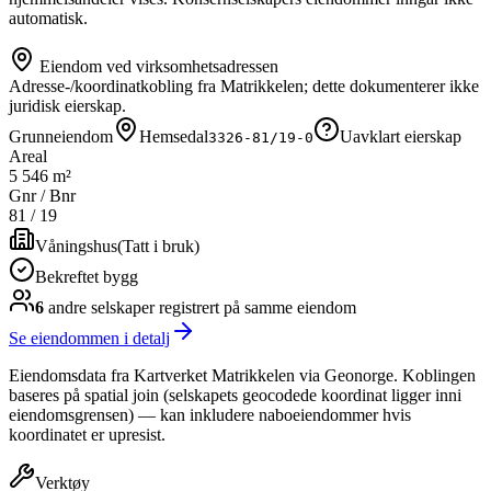
automatisk.
Eiendom ved virksomhetsadressen
Adresse-/koordinatkobling fra Matrikkelen; dette dokumenterer ikke
juridisk eierskap.
Grunneiendom
Hemsedal
Uavklart eierskap
3326-81/19-0
Areal
5 546 m²
Gnr / Bnr
81
/
19
Våningshus
(
Tatt i bruk
)
Bekreftet bygg
6
andre selskap
er
registrert på samme eiendom
Se eiendommen i detalj
Eiendomsdata fra Kartverket Matrikkelen via Geonorge. Koblingen
baseres på spatial join (selskapets geocodede koordinat ligger inni
eiendomsgrensen) — kan inkludere naboeiendommer hvis
koordinatet er upresist.
Verktøy