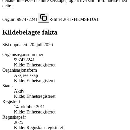
deltakerinteressert i andre selskaper, og alt hva står i forbindelse med
dette.
Org.nr:
997472241
•
Stiftet
2011
•
HEMSEDAL
Kildebelagte fakta
Sist oppdatert:
20. juli 2026
Organisasjonsnummer
997472241
Kilde:
Enhetsregisteret
Organisasjonsform
Aksjeselskap
Kilde:
Enhetsregisteret
Status
Aktiv
Kilde:
Enhetsregisteret
Registrert
14. oktober 2011
Kilde:
Enhetsregisteret
Regnskapsår
2025
Kilde:
Regnskapsregisteret