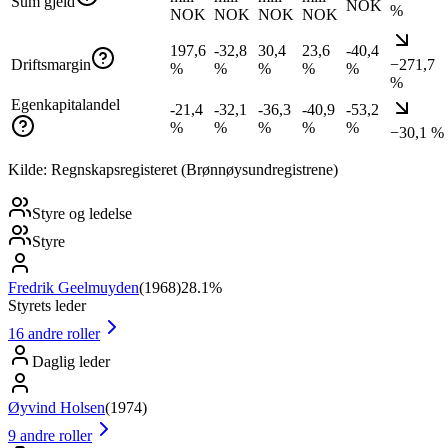
Sum gjeld
NOK
%
NOK
NOK
NOK
NOK
197,6
-32,8
30,4
23,6
-40,4
Driftsmargin
−271,7
%
%
%
%
%
%
Egenkapitalandel
-21,4
-32,1
-36,3
-40,9
-53,2
%
%
%
%
%
−30,1 %
Kilde: Regnskapsregisteret (Brønnøysundregistrene)
Styre og ledelse
Styre
Fredrik Geelmuyden
(
1968
)
28.1%
Styrets leder
16
andre roller
Daglig leder
Øyvind Holsen
(
1974
)
9
andre roller