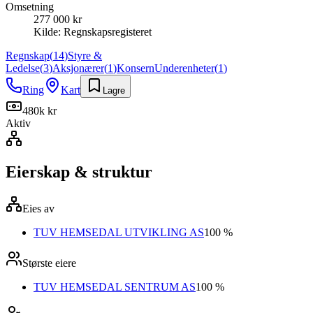
Omsetning
277 000 kr
Kilde:
Regnskapsregisteret
Regnskap
(
14
)
Styre &
Ledelse
(
3
)
Aksjonærer
(
1
)
Konsern
Underenheter
(
1
)
Ring
Kart
Lagre
480k kr
Aktiv
Eierskap & struktur
Eies av
TUV HEMSEDAL UTVIKLING AS
100 %
Største eiere
TUV HEMSEDAL SENTRUM AS
100 %