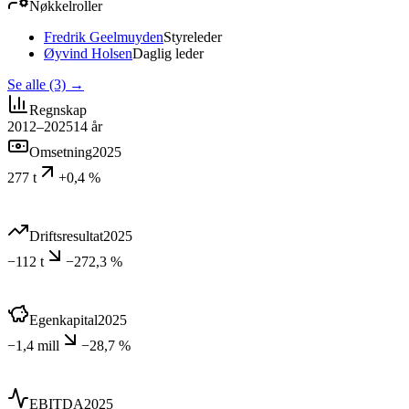
Nøkkelroller
Fredrik Geelmuyden
Styreleder
Øyvind Holsen
Daglig leder
Se alle (3)
→
Regnskap
2012–2025
14
år
Omsetning
2025
277 t
+0,4 %
Driftsresultat
2025
−112 t
−272,3 %
Egenkapital
2025
−1,4 mill
−28,7 %
EBITDA
2025