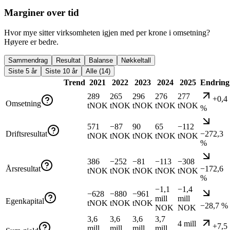
Marginer over tid
Hvor mye sitter virksomheten igjen med per krone i omsetning?
Høyere er bedre.
Sammendrag
Resultat
Balanse
Nøkkeltall
Siste 5 år
Siste 10 år
Alle (14)
Trend
2021
2022
2023
2024
2025
Endring
289
265
296
276
277
+0,4
Omsetning
tNOK
tNOK
tNOK
tNOK
tNOK
%
571
−87
90
65
−112
Driftsresultat
−272,3
tNOK
tNOK
tNOK
tNOK
tNOK
%
386
−252
−81
−113
−308
Årsresultat
−172,6
tNOK
tNOK
tNOK
tNOK
tNOK
%
−1,1
−1,4
−628
−880
−961
mill
mill
Egenkapital
tNOK
tNOK
tNOK
−28,7 %
NOK
NOK
3,6
3,6
3,6
3,7
4 mill
+7,5
mill
mill
mill
mill