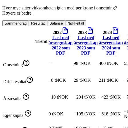
Hvor mye sitter virksomheten igjen med per krone i omsetning?
Høyere er bedre.
Sammendrag
Resultat
Balanse
Nøkkeltall
2022
2023
2024
Last ned
Last ned
Last ned
Trend
årsregnskap
årsregnskap
årsregnskap
å
2022
som
2023
som
2024
som
PDF
PDF
PDF
–
98 tNOK
400 tNOK
5
Omsetning
−8 tNOK
29 tNOK
211 tNOK
−
Driftsresultat
−10 tNOK
−204 tNOK
−423 tNOK
−
Årsresultat
−1
9 tNOK
−195 tNOK
−618 tNOK
Egenkapital
N