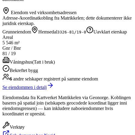
Eiendom ved virksomhetsadressen
Adresse-/koordinatkobling fra Matrikkelen; dette dokumenterer ikke
juridisk eierskap.
Grunneiendom
Hemsedal
Uavklart eierskap
3326-81/19-0
Areal
5 546 m²
Gnr / Bnr
81
/
19
Våningshus
(
Tatt i bruk
)
Bekreftet bygg
6
andre selskap
er
registrert på samme eiendom
Se eiendommen i detalj
Eiendomsdata fra Kartverket Matrikkelen via Geonorge. Koblingen
baseres på spatial join (selskapets geocodede koordinat ligger inni
eiendomsgrensen) — kan inkludere naboeiendommer hvis
koordinatet er upresist.
Verktøy