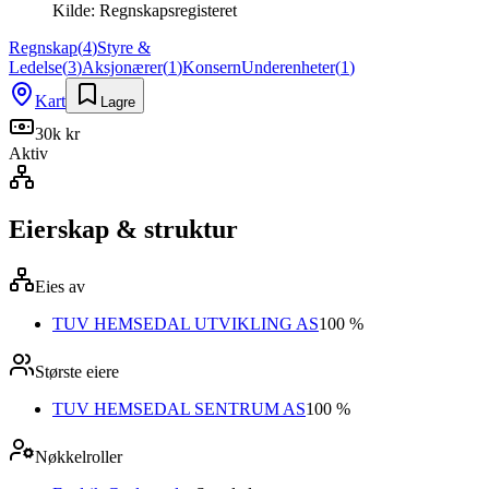
Kilde:
Regnskapsregisteret
Regnskap
(
4
)
Styre &
Ledelse
(
3
)
Aksjonærer
(
1
)
Konsern
Underenheter
(
1
)
Kart
Lagre
30k kr
Aktiv
Eierskap & struktur
Eies av
TUV HEMSEDAL UTVIKLING AS
100 %
Største eiere
TUV HEMSEDAL SENTRUM AS
100 %
Nøkkelroller