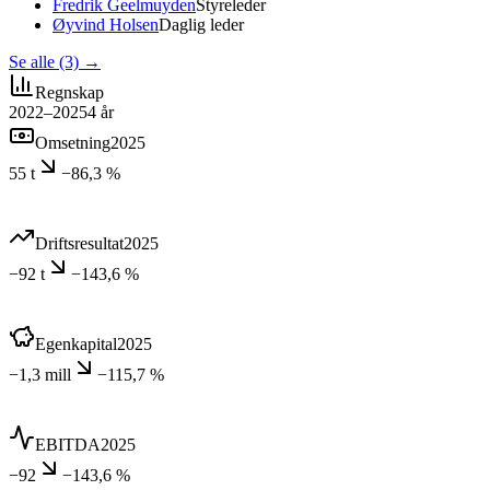
Fredrik Geelmuyden
Styreleder
Øyvind Holsen
Daglig leder
Se alle (3)
→
Regnskap
2022–2025
4
år
Omsetning
2025
55 t
−86,3 %
Driftsresultat
2025
−92 t
−143,6 %
Egenkapital
2025
−1,3 mill
−115,7 %
EBITDA
2025
−92
−143,6 %