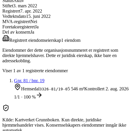
Status
Aktiv
Stiftet
3. mars 2022
Registrert
7. apr. 2022
Vedtektsdato
15. juni 2022
MVA-registrert
Nei
Foretaksregisteret
Ja
Del av konsern
Ja
Registrert eiendomseierskap
1
eiendom
Eiendommer der dette organisasjonsnummeret er registrert som
direkte hjemmelshaver. Dette er juridisk eierskap, ikke bare en
adressekobling.
Viser
1
av
1
registrerte eiendommer
Gnr.
81
/ bnr.
19
Hemsedal
5 546 m²
Kontrollert
2. aug. 2026
3326-81/19-0
1/1 · 100 %
Kilde: Kartverket Grunnboken. Kun direkte, juridiske
hjemmelsandeler vises. Konsernselskapers eiendommer inngår ikke
automatisk.