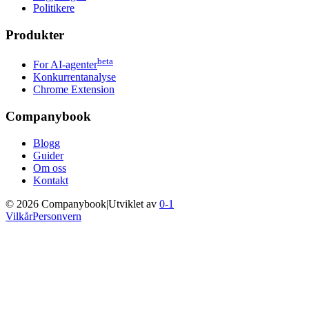
Politikere
Produkter
beta
For AI-agenter
Konkurrentanalyse
Chrome Extension
Companybook
Blogg
Guider
Om oss
Kontakt
©
2026
Companybook
|
Utviklet av
0-1
Vilkår
Personvern