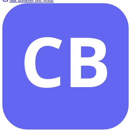
Søk domener hos Norid
CB