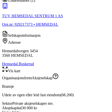
Underenheter
(
1
)
TUV HEMSEDAL SENTRUM 1 AS
Org.nr:
929217373
• HEMSEDAL
Selskapsinformasjon
Adresse
Hemsedalsvegen 3454
3560
HEMSEDAL
Hemsedal
,
Buskerud
Vis kart
Organisasjonsform
Aksjeselskap
Bransje
Utleie av egen eller leid fast eiendom
(
68.200
)
Sektor
Private aksjeselskaper mv.
Aksjekapital
30 000 kr