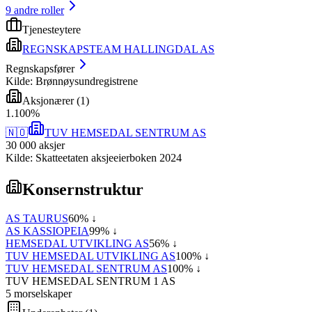
9
andre roller
Tjenesteytere
REGNSKAPSTEAM HALLINGDAL AS
Regnskapsfører
Kilde: Brønnøysundregistrene
Aksjonærer
(
1
)
1
.
100
%
🇳🇴
TUV HEMSEDAL SENTRUM AS
30 000
aksjer
Kilde: Skatteetaten aksjeeierboken 2024
Konsernstruktur
AS TAURUS
60
% ↓
AS KASSIOPEIA
99
% ↓
HEMSEDAL UTVIKLING AS
56
% ↓
TUV HEMSEDAL UTVIKLING AS
100
% ↓
TUV HEMSEDAL SENTRUM AS
100
% ↓
TUV HEMSEDAL SENTRUM 1 AS
5
morselskap
er