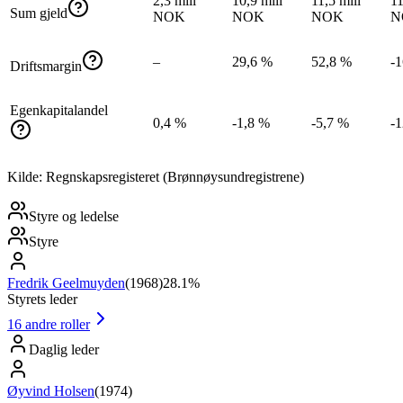
2,3 mill
10,9 mill
11,5 mill
11
Sum gjeld
NOK
NOK
NOK
N
–
29,6 %
52,8 %
-
Driftsmargin
Egenkapitalandel
0,4 %
-1,8 %
-5,7 %
-
Kilde: Regnskapsregisteret (Brønnøysundregistrene)
Styre og ledelse
Styre
Fredrik Geelmuyden
(
1968
)
28.1%
Styrets leder
16
andre roller
Daglig leder
Øyvind Holsen
(
1974
)