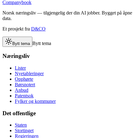
Companybook
Norsk næringsliv — tilgjengelig der din AI jobber. Bygget på åpne
data.
Et prosjekt fra
D&CO
Bytt tema
Bytt tema
Næringsliv
Lister
Nyetableringer
Opphørte
Børsnotert
Anbud
Patentsok
Fylker og kommuner
Det offentlige
Staten
Stortinget
Regjeringen