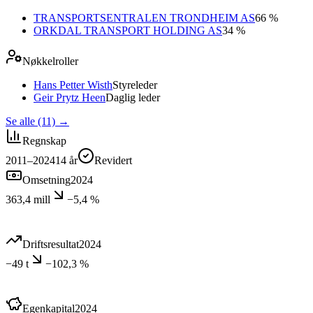
TRANSPORTSENTRALEN TRONDHEIM AS
66 %
ORKDAL TRANSPORT HOLDING AS
34 %
Nøkkelroller
Hans Petter Wisth
Styreleder
Geir Prytz Heen
Daglig leder
Se alle (11)
→
Regnskap
2011–2024
14
år
Revidert
Omsetning
2024
363,4 mill
−5,4 %
Driftsresultat
2024
−49 t
−102,3 %
Egenkapital
2024