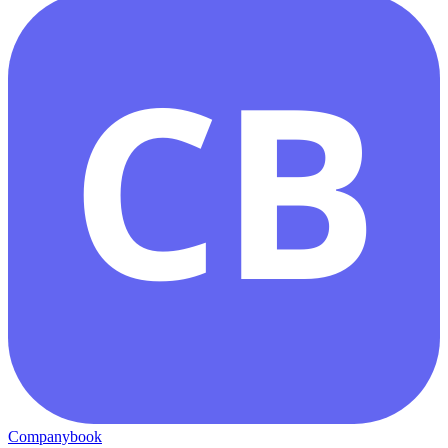
CB
Companybook