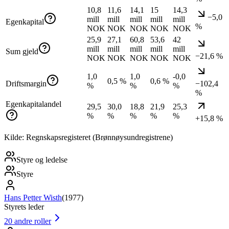
10,8
11,6
14,1
15
14,3
−5,0
mill
mill
mill
mill
mill
Egenkapital
%
NOK
NOK
NOK
NOK
NOK
25,9
27,1
60,8
53,6
42
mill
mill
mill
mill
mill
Sum gjeld
−21,6 %
NOK
NOK
NOK
NOK
NOK
1,0
1,0
-0,0
0,5 %
0,6 %
Driftsmargin
−102,4
%
%
%
%
Egenkapitalandel
29,5
30,0
18,8
21,9
25,3
%
%
%
%
%
+15,8 %
Kilde: Regnskapsregisteret (Brønnøysundregistrene)
Styre og ledelse
Styre
Hans Petter Wisth
(
1977
)
Styrets leder
20
andre roller