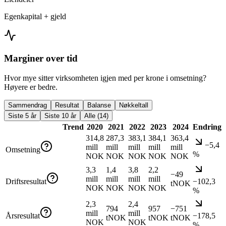
Egenkapital + gjeld
Marginer over tid
Hvor mye sitter virksomheten igjen med per krone i omsetning?
Høyere er bedre.
Sammendrag
Resultat
Balanse
Nøkkeltall
Siste 5 år
Siste 10 år
Alle (14)
Trend
2020
2021
2022
2023
2024
Endring
314,8
287,3
383,1
384,1
363,4
−5,4
mill
mill
mill
mill
mill
Omsetning
%
NOK
NOK
NOK
NOK
NOK
3,3
1,4
3,8
2,2
−49
mill
mill
mill
mill
Driftsresultat
−102,3
tNOK
NOK
NOK
NOK
NOK
%
2,3
2,4
794
957
−751
mill
mill
Årsresultat
−178,5
tNOK
tNOK
tNOK
NOK
NOK
%