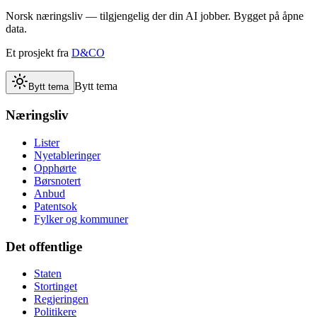
Norsk næringsliv — tilgjengelig der din AI jobber. Bygget på åpne
data.
Et prosjekt fra
D&CO
Bytt tema
Bytt tema
Næringsliv
Lister
Nyetableringer
Opphørte
Børsnotert
Anbud
Patentsok
Fylker og kommuner
Det offentlige
Staten
Stortinget
Regjeringen
Politikere