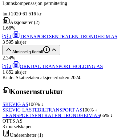
Lønnskompensasjon permittering
juni 2020
·
61 516 kr
Aksjonærer
(
2
)
1
.
66
%
🇳🇴
TRANSPORTSENTRALEN TRONDHEIM AS
3 595
aksjer
Alminnelig flertall
2
.
34
%
🇳🇴
ORKDAL TRANSPORT HOLDING AS
1 852
aksjer
Kilde: Skatteetaten aksjeeierboken 2024
Konsernstruktur
SKEVIG AS
100
% ↓
SKEVIG LASTEBILTRANSPORT AS
100
% ↓
TRANSPORTSENTRALEN TRONDHEIM AS
66
% ↓
OTTS AS
3
morselskap
er
Underenheter
(
1
)