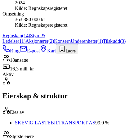
2024
Kilde:
Regnskapsregisteret
Omsetning
363 380 000 kr
Kilde:
Regnskapsregisteret
Regnskap
(
14
)
Styre &
Ledelse
(
11
)
Aksjonærer
(
2
)
Konsern
Underenheter
(
1
)
Tilskudd
(
3
)
Ring
E-post
Kart
Lagre
18
ansatte
16,3 mill. kr
Aktiv
Eierskap & struktur
Eies av
SKEVIG LASTEBILTRANSPORT AS
99.9 %
Største eiere