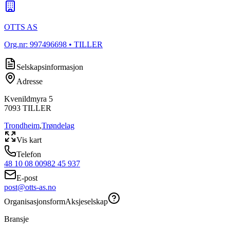
OTTS AS
Org.nr:
997496698
• TILLER
Selskapsinformasjon
Adresse
Kvenildmyra 5
7093
TILLER
Trondheim
,
Trøndelag
Vis kart
Telefon
48 10 08 00
982 45 937
E-post
post@otts-as.no
Organisasjonsform
Aksjeselskap
Bransje