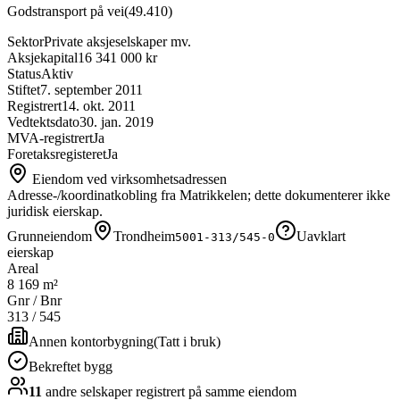
Godstransport på vei
(
49.410
)
Sektor
Private aksjeselskaper mv.
Aksjekapital
16 341 000 kr
Status
Aktiv
Stiftet
7. september 2011
Registrert
14. okt. 2011
Vedtektsdato
30. jan. 2019
MVA-registrert
Ja
Foretaksregisteret
Ja
Eiendom ved virksomhetsadressen
Adresse-/koordinatkobling fra Matrikkelen; dette dokumenterer ikke
juridisk eierskap.
Grunneiendom
Trondheim
Uavklart
5001-313/545-0
eierskap
Areal
8 169 m²
Gnr / Bnr
313
/
545
Annen kontorbygning
(
Tatt i bruk
)
Bekreftet bygg
11
andre selskap
er
registrert på samme eiendom