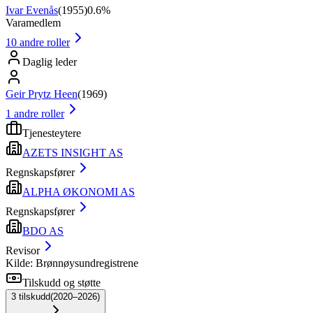
Ivar Evenås
(
1955
)
0.6%
Varamedlem
10
andre roller
Daglig leder
Geir Prytz Heen
(
1969
)
1
andre roller
Tjenesteytere
AZETS INSIGHT AS
Regnskapsfører
ALPHA ØKONOMI AS
Regnskapsfører
BDO AS
Revisor
Kilde: Brønnøysundregistrene
Tilskudd og støtte
3
tilskudd
(
2020–2026
)