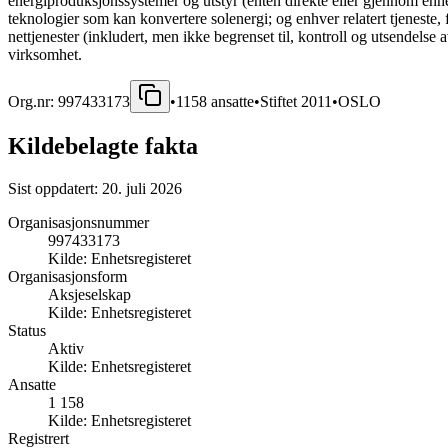
energiproduksjonssystemer og utstyr (enten direkte eller gjennom enheter
teknologier som kan konvertere solenergi; og enhver relatert tjeneste, fu
nettjenester (inkludert, men ikke begrenset til, kontroll og utsendelse
virksomhet.
Org.nr:
997433173
•
1158
ansatte
•
Stiftet
2011
•
OSLO
Kildebelagte fakta
Sist oppdatert:
20. juli 2026
Organisasjonsnummer
997433173
Kilde:
Enhetsregisteret
Organisasjonsform
Aksjeselskap
Kilde:
Enhetsregisteret
Status
Aktiv
Kilde:
Enhetsregisteret
Ansatte
1 158
Kilde:
Enhetsregisteret
Registrert