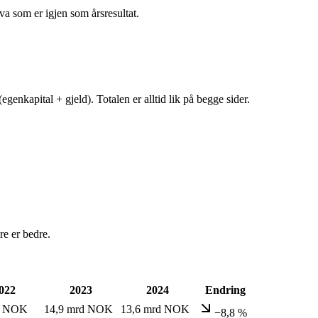
va som er igjen som årsresultat.
egenkapital + gjeld). Totalen er alltid lik på begge sider.
e er bedre.
022
2023
2024
Endring
d NOK
14,9 mrd NOK
13,6 mrd NOK
−8,8 %