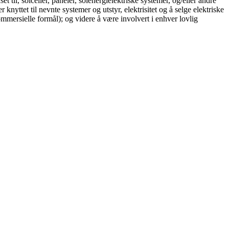
 til, solceller, paneler, solenergielektriske systemer, og/eller andre
 knyttet til nevnte systemer og utstyr, elektrisitet og å selge elektriske
ommersielle formål); og videre å være involvert i enhver lovlig