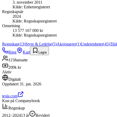
3. november 2011
Kilde:
Enhetsregisteret
Regnskapsår
2024
Kilde:
Regnskapsregisteret
Omsetning
13 577 167 000 kr
Kilde:
Regnskapsregisteret
Regnskap
(
13
)
Styre & Ledelse
(
5
)
Aksjonærer
(
1
)
Underenheter
(
45
)
Til
Ring
Kart
Lagre
1158
ansatte
200k kr
Aktiv
Digitalt
Oppdatert
31. jan. 2026
tesla.com
Kun på Companybook
Regnskap
2012–2024
13
år
Revidert