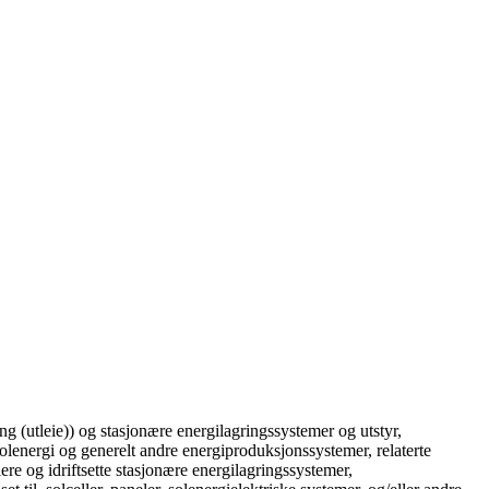
ing (utleie)) og stasjonære energilagringssystemer og utstyr,
solenergi og generelt andre energiproduksjonssystemer, relaterte
lere og idriftsette stasjonære energilagringssystemer,