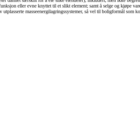
 dannet særskilt for å eie slike eiendeler), inkludert, men ikke begrenset
nksjon eller evne knyttet til et slikt element; samt å selge og kjøpe varer
 av utplasserte masseenergilagringssystemer, så vel til boligformål som k