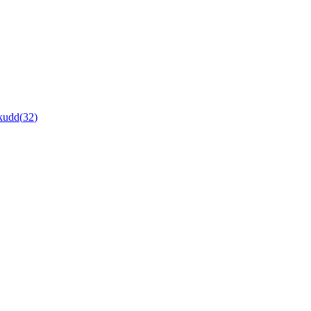
skudd
(
32
)