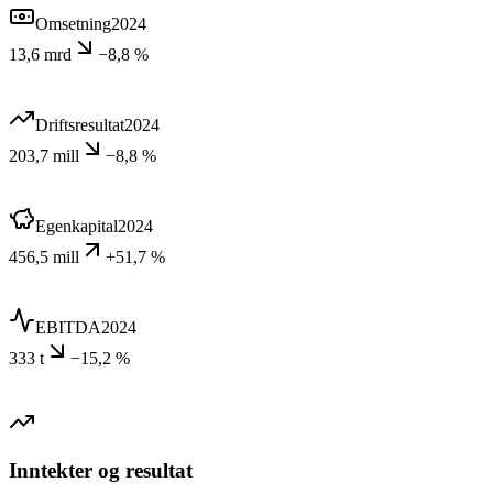
Omsetning
2024
13,6 mrd
−8,8 %
Driftsresultat
2024
203,7 mill
−8,8 %
Egenkapital
2024
456,5 mill
+51,7 %
EBITDA
2024
333 t
−15,2 %
Inntekter og resultat