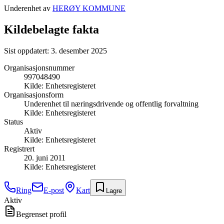
Underenhet av
HERØY KOMMUNE
Kildebelagte fakta
Sist oppdatert:
3. desember 2025
Organisasjonsnummer
997048490
Kilde:
Enhetsregisteret
Organisasjonsform
Underenhet til næringsdrivende og offentlig forvaltning
Kilde:
Enhetsregisteret
Status
Aktiv
Kilde:
Enhetsregisteret
Registrert
20. juni 2011
Kilde:
Enhetsregisteret
Ring
E-post
Kart
Lagre
Aktiv
Begrenset profil