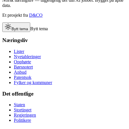
Norsk næringsliv — tilgjengelig der din AI jobber. Bygget på åpne
data.
Et prosjekt fra
D&CO
Bytt tema
Bytt tema
Næringsliv
Lister
Nyetableringer
Opphørte
Børsnotert
Anbud
Patentsok
Fylker og kommuner
Det offentlige
Staten
Stortinget
Regjeringen
Politikere