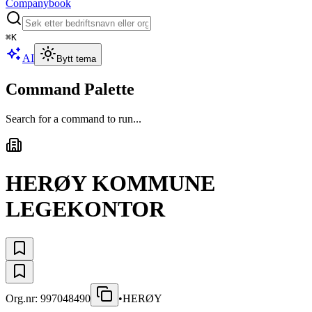
Companybook
⌘
K
AI
Bytt tema
Command Palette
Search for a command to run...
HERØY KOMMUNE
LEGEKONTOR
Org.nr:
997048490
•
HERØY