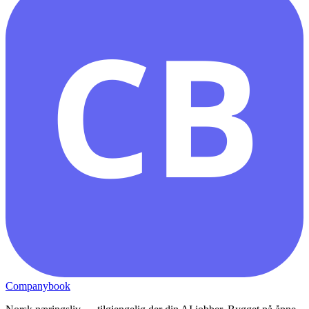
CB
Companybook