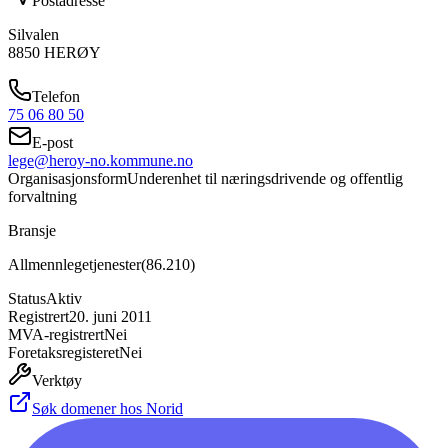
Postadresse
Silvalen
8850
HERØY
Telefon
75 06 80 50
E-post
lege@heroy-no.kommune.no
Organisasjonsform
Underenhet til næringsdrivende og offentlig
forvaltning
Bransje
Allmennlegetjenester
(
86.210
)
Status
Aktiv
Registrert
20. juni 2011
MVA-registrert
Nei
Foretaksregisteret
Nei
Verktøy
Søk domener hos Norid