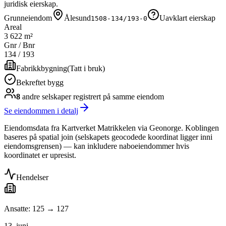
juridisk eierskap.
Grunneiendom
Ålesund
Uavklart eierskap
1508-134/193-0
Areal
3 622 m²
Gnr / Bnr
134
/
193
Fabrikkbygning
(
Tatt i bruk
)
Bekreftet bygg
8
andre selskap
er
registrert på samme eiendom
Se eiendommen i detalj
Eiendomsdata fra Kartverket Matrikkelen via Geonorge. Koblingen
baseres på spatial join (selskapets geocodede koordinat ligger inni
eiendomsgrensen) — kan inkludere naboeiendommer hvis
koordinatet er upresist.
Hendelser
Ansatte: 125 → 127
13. juni