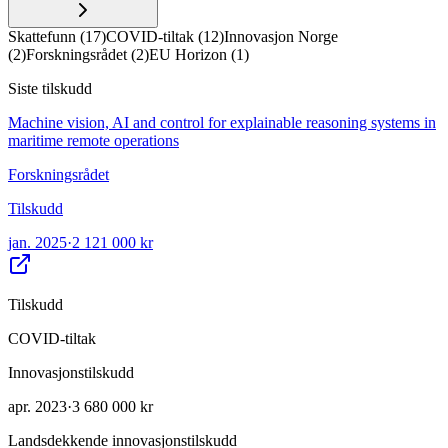
Skattefunn
(
17
)
COVID-tiltak
(
12
)
Innovasjon Norge
(
2
)
Forskningsrådet
(
2
)
EU Horizon
(
1
)
Siste tilskudd
Machine vision, AI and control for explainable reasoning systems in
maritime remote operations
Forskningsrådet
Tilskudd
jan. 2025
·
2 121 000 kr
Tilskudd
COVID-tiltak
Innovasjonstilskudd
apr. 2023
·
3 680 000 kr
Landsdekkende innovasjonstilskudd