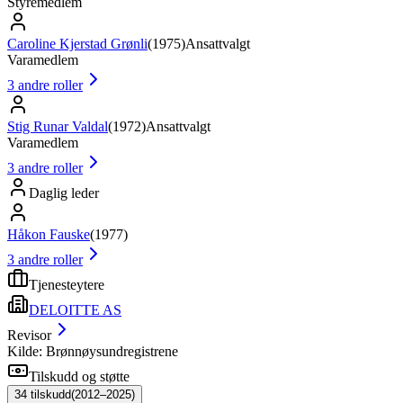
Styremedlem
Caroline Kjerstad Grønli
(
1975
)
Ansattvalgt
Varamedlem
3
andre roller
Stig Runar Valdal
(
1972
)
Ansattvalgt
Varamedlem
3
andre roller
Daglig leder
Håkon Fauske
(
1977
)
3
andre roller
Tjenesteytere
DELOITTE AS
Revisor
Kilde: Brønnøysundregistrene
Tilskudd og støtte
34
tilskudd
(
2012–2025
)