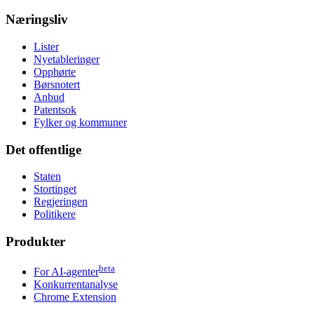
Næringsliv
Lister
Nyetableringer
Opphørte
Børsnotert
Anbud
Patentsok
Fylker og kommuner
Det offentlige
Staten
Stortinget
Regjeringen
Politikere
Produkter
beta
For AI-agenter
Konkurrentanalyse
Chrome Extension