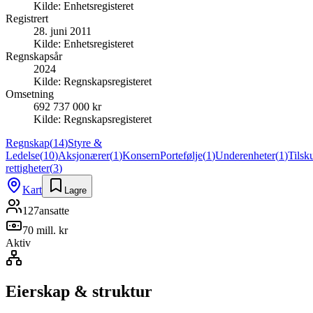
Kilde:
Enhetsregisteret
Registrert
28. juni 2011
Kilde:
Enhetsregisteret
Regnskapsår
2024
Kilde:
Regnskapsregisteret
Omsetning
692 737 000 kr
Kilde:
Regnskapsregisteret
Regnskap
(
14
)
Styre &
Ledelse
(
10
)
Aksjonærer
(
1
)
Konsern
Portefølje
(
1
)
Underenheter
(
1
)
Tilsk
rettigheter
(
3
)
Kart
Lagre
127
ansatte
70 mill. kr
Aktiv
Eierskap & struktur