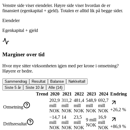
Venstre side viser eiendeler. Høyre side viser hvordan de er
finansiert (egenkapital + gjeld). Totalen er alltid lik på begge sider.
Eiendeler
Egenkapital + gjeld
Marginer over tid
Hvor mye sitter virksomheten igjen med per krone i omsetning?
Høyere er bedre.
Sammendrag
Resultat
Balanse
Nøkkeltall
Siste 5 år
Siste 10 år
Alle (14)
Trend
2020
2021
2022
2023
2024
Endring
202,9
311,2
481,4
548,9
692,7
mill
mill
mill
mill
mill
Omsetning
+26,2 %
NOK
NOK
NOK
NOK
NOK
−14,7
14
23,5
16,9
9 mill
mill
mill
mill
mill
Driftsresultat
NOK
+86,9 %
NOK
NOK
NOK
NOK