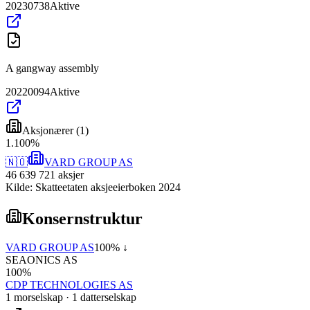
20230738
Aktive
A gangway assembly
20220094
Aktive
Aksjonærer
(
1
)
1
.
100
%
🇳🇴
VARD GROUP AS
46 639 721
aksjer
Kilde: Skatteetaten aksjeeierboken 2024
Konsernstruktur
VARD GROUP AS
100
% ↓
SEAONICS AS
100
%
CDP TECHNOLOGIES AS
1
morselskap
·
1
datterselskap