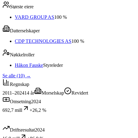
Største eiere
VARD GROUP AS
100 %
Datterselskaper
CDP TECHNOLOGIES AS
100 %
Nøkkelroller
Håkon Fauske
Styreleder
Se alle (10)
→
Regnskap
2011–2024
14
år
Morselskap
Revidert
Omsetning
2024
692,7 mill
+26,2 %
Driftsresultat
2024