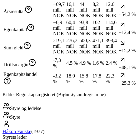
−69,7
16,1
44
8,2
12,6
mill
mill
mill
mill
mill
Årsresultat
+54,2 %
NOK
NOK
NOK
NOK
NOK
−6,9
60,4
93,8
102
114,6
mill
mill
mill
mill
mill
Egenkapital
+12,4 %
NOK
NOK
NOK
NOK
NOK
219,1
276,2
500,3
471,1
399,4
mill
mill
mill
mill
mill
Sum gjeld
−15,2 %
NOK
NOK
NOK
NOK
NOK
-7,3
4,5 %
4,9 %
1,6 %
2,4 %
Driftsmargin
%
+48,1 %
Egenkapitalandel
-3,2
18,0
15,8
17,8
22,3
%
%
%
%
%
+25,3 %
Kilde: Regnskapsregisteret (Brønnøysundregistrene)
Styre og ledelse
Styre
Håkon Fauske
(
1977
)
Styrets leder