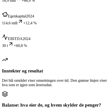
16,9 mill
+86,9 %
Egenkapital
2024
114,6 mill
+12,4 %
EBITDA
2024
30 t
+60,8 %
Inntekter og resultat
Det blå området viser omsetningen over tid. Den grønne linjen viser
hva som er igjen som årsresultat.
Balanse: hva eier de, og hvem skylder de penger?