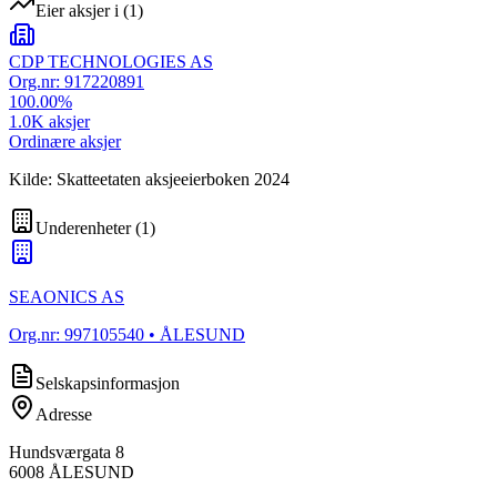
Eier aksjer i
(
1
)
CDP TECHNOLOGIES AS
Org.nr:
917220891
100.00
%
1.0K
aksjer
Ordinære aksjer
Kilde: Skatteetaten aksjeeierboken 2024
Underenheter
(
1
)
SEAONICS AS
Org.nr:
997105540
• ÅLESUND
Selskapsinformasjon
Adresse
Hundsværgata 8
6008
ÅLESUND