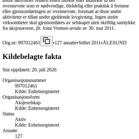
andre aktiviteter relatert enten direkte eller indirekte til det
ovennevnte som er nødvendige, tilrådelig eller praktisk å fremme
eller gjennomføringen av ovennevnte, forutsatt at disse andre
aktiviteter er tillatt under gjeldende lovgivning. Ingen andre
virksomheter skal gjennomføres av selskapet uten skriftlig samtykke
fra aksjonærene, jfr. Joint Venture-avtale av 30. mai 2011.
Org.nr:
997012461
•
127
ansatte
•
Stiftet
2011
•
ÅLESUND
Kildebelagte fakta
Sist oppdatert:
20. juli 2026
Organisasjonsnummer
997012461
Kilde:
Enhetsregisteret
Organisasjonsform
Aksjeselskap
Kilde:
Enhetsregisteret
Status
Aktiv
Kilde:
Enhetsregisteret
Ansatte
127