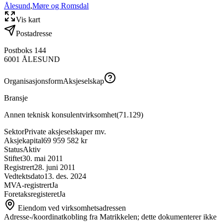
Ålesund
,
Møre og Romsdal
Vis kart
Postadresse
Postboks 144
6001
ÅLESUND
Organisasjonsform
Aksjeselskap
Bransje
Annen teknisk konsulentvirksomhet
(
71.129
)
Sektor
Private aksjeselskaper mv.
Aksjekapital
69 959 582 kr
Status
Aktiv
Stiftet
30. mai 2011
Registrert
28. juni 2011
Vedtektsdato
13. des. 2024
MVA-registrert
Ja
Foretaksregisteret
Ja
Eiendom ved virksomhetsadressen
Adresse-/koordinatkobling fra Matrikkelen; dette dokumenterer ikke