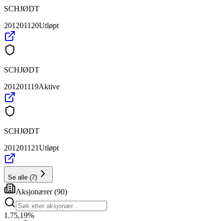
SCHJØDT
201201120
Utløpt
SCHJØDT
201201119
Aktive
SCHJØDT
201201121
Utløpt
Se alle
(
7
)
Aksjonærer
(
90
)
1
.
75,19
%