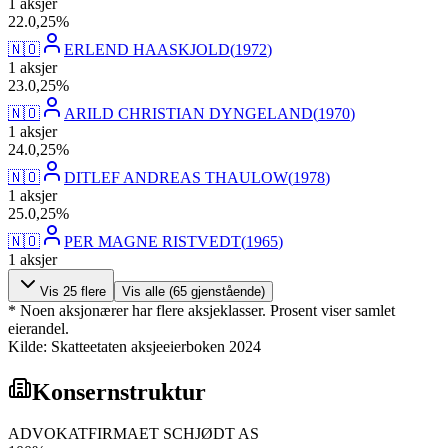
1
aksjer
22
.
0,25
%
🇳🇴
ERLEND HAASKJOLD
(
1972
)
1
aksjer
23
.
0,25
%
🇳🇴
ARILD CHRISTIAN DYNGELAND
(
1970
)
1
aksjer
24
.
0,25
%
🇳🇴
DITLEF ANDREAS THAULOW
(
1978
)
1
aksjer
25
.
0,25
%
🇳🇴
PER MAGNE RISTVEDT
(
1965
)
1
aksjer
Vis
25
flere
Vis alle (
65
gjenstående)
* Noen aksjonærer har flere aksjeklasser. Prosent viser samlet
eierandel.
Kilde: Skatteetaten aksjeeierboken 2024
Konsernstruktur
ADVOKATFIRMAET SCHJØDT AS