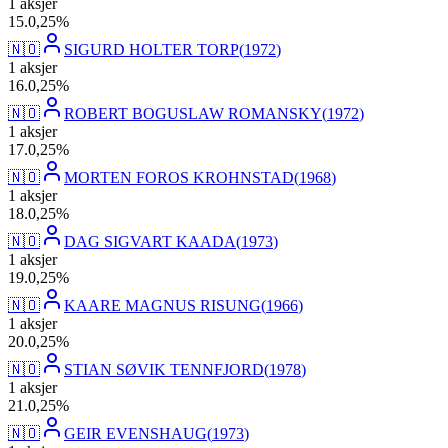
1
aksjer
15
.
0,25
%
🇳🇴
SIGURD HOLTER TORP
(
1972
)
1
aksjer
16
.
0,25
%
🇳🇴
ROBERT BOGUSLAW ROMANSKY
(
1972
)
1
aksjer
17
.
0,25
%
🇳🇴
MORTEN FOROS KROHNSTAD
(
1968
)
1
aksjer
18
.
0,25
%
🇳🇴
DAG SIGVART KAADA
(
1973
)
1
aksjer
19
.
0,25
%
🇳🇴
KAARE MAGNUS RISUNG
(
1966
)
1
aksjer
20
.
0,25
%
🇳🇴
STIAN SØVIK TENNFJORD
(
1978
)
1
aksjer
21
.
0,25
%
🇳🇴
GEIR EVENSHAUG
(
1973
)