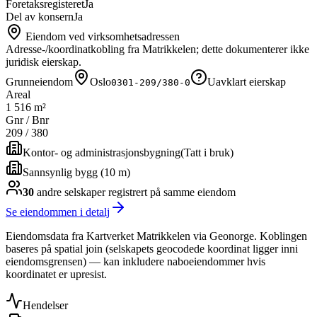
Foretaksregisteret
Ja
Del av konsern
Ja
Eiendom ved virksomhetsadressen
Adresse-/koordinatkobling fra Matrikkelen; dette dokumenterer ikke
juridisk eierskap.
Grunneiendom
Oslo
Uavklart eierskap
0301-209/380-0
Areal
1 516 m²
Gnr / Bnr
209
/
380
Kontor- og administrasjonsbygning
(
Tatt i bruk
)
Sannsynlig bygg (10 m)
30
andre selskap
er
registrert på samme eiendom
Se eiendommen i detalj
Eiendomsdata fra Kartverket Matrikkelen via Geonorge. Koblingen
baseres på spatial join (selskapets geocodede koordinat ligger inni
eiendomsgrensen) — kan inkludere naboeiendommer hvis
koordinatet er upresist.
Hendelser