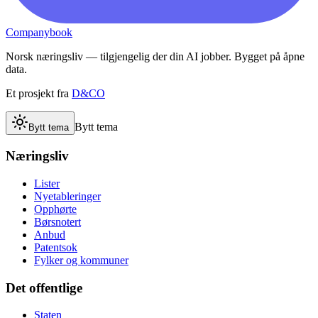
Companybook
Norsk næringsliv — tilgjengelig der din AI jobber. Bygget på åpne
data.
Et prosjekt fra
D&CO
Bytt tema
Bytt tema
Næringsliv
Lister
Nyetableringer
Opphørte
Børsnotert
Anbud
Patentsok
Fylker og kommuner
Det offentlige
Staten