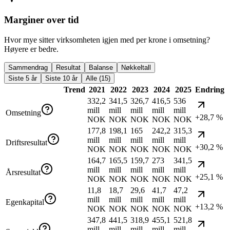
Marginer over tid
Hvor mye sitter virksomheten igjen med per krone i omsetning?
Høyere er bedre.
Sammendrag
Resultat
Balanse
Nøkkeltall
Siste 5 år
Siste 10 år
Alle (15)
Trend
2021
2022
2023
2024
2025
Endring
332,2
341,5
326,7
416,5
536
mill
mill
mill
mill
mill
Omsetning
+28,7 %
NOK
NOK
NOK
NOK
NOK
177,8
198,1
165
242,2
315,3
mill
mill
mill
mill
mill
Driftsresultat
+30,2 %
NOK
NOK
NOK
NOK
NOK
164,7
165,5
159,7
273
341,5
mill
mill
mill
mill
mill
Årsresultat
+25,1 %
NOK
NOK
NOK
NOK
NOK
11,8
18,7
29,6
41,7
47,2
mill
mill
mill
mill
mill
Egenkapital
+13,2 %
NOK
NOK
NOK
NOK
NOK
347,8
441,5
318,9
455,1
521,8
mill
mill
mill
mill
mill