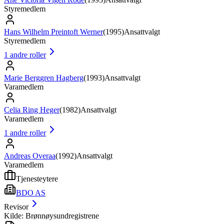
Styremedlem
Hans Wilhelm Preintoft Werner
(
1995
)
Ansattvalgt
Styremedlem
1
andre roller
Marie Berggren Hagberg
(
1993
)
Ansattvalgt
Varamedlem
Celia Ring Heger
(
1982
)
Ansattvalgt
Varamedlem
1
andre roller
Andreas Overaa
(
1992
)
Ansattvalgt
Varamedlem
Tjenesteytere
BDO AS
Revisor
Kilde: Brønnøysundregistrene