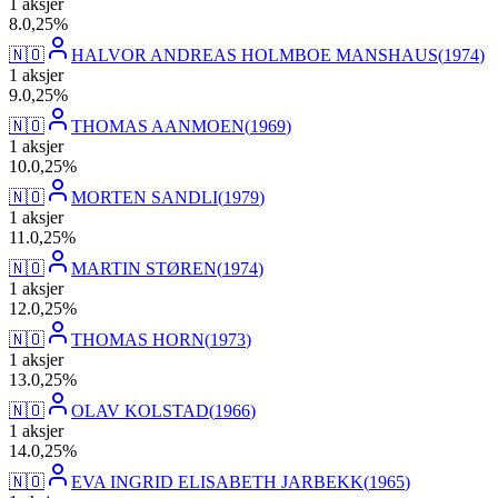
1
aksjer
8
.
0,25
%
🇳🇴
HALVOR ANDREAS HOLMBOE MANSHAUS
(
1974
)
1
aksjer
9
.
0,25
%
🇳🇴
THOMAS AANMOEN
(
1969
)
1
aksjer
10
.
0,25
%
🇳🇴
MORTEN SANDLI
(
1979
)
1
aksjer
11
.
0,25
%
🇳🇴
MARTIN STØREN
(
1974
)
1
aksjer
12
.
0,25
%
🇳🇴
THOMAS HORN
(
1973
)
1
aksjer
13
.
0,25
%
🇳🇴
OLAV KOLSTAD
(
1966
)
1
aksjer
14
.
0,25
%
🇳🇴
EVA INGRID ELISABETH JARBEKK
(
1965
)