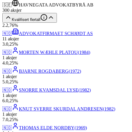
🇸🇪
HAVNEGATA ADVOKATBYRÅ AB
300
aksjer
Kvalifisert flertall
2
.
2,76
%
🇳🇴
ADVOKATFIRMAET SCHJØDT AS
11
aksjer
3
.
0,25
%
🇳🇴
MORTEN WÆHLE PLATOU
(
1984
)
1
aksjer
4
.
0,25
%
🇳🇴
BJARNE ROGDABERG
(
1972
)
1
aksjer
5
.
0,25
%
🇳🇴
SNORRE KVAMSDAL LYSE
(
1982
)
1
aksjer
6
.
0,25
%
🇳🇴
KNUT SVERRE SKURDAL ANDRESEN
(
1982
)
1
aksjer
7
.
0,25
%
🇳🇴
THOMAS ELDE NORDBY
(
1969
)