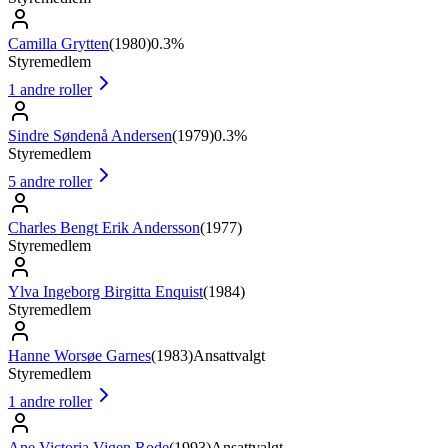
Camilla Grytten
(
1980
)
0.3%
Styremedlem
1
andre roller
Sindre Søndenå Andersen
(
1979
)
0.3%
Styremedlem
5
andre roller
Charles Bengt Erik Andersson
(
1977
)
Styremedlem
Ylva Ingeborg Birgitta Enquist
(
1984
)
Styremedlem
Hanne Worsøe Garnes
(
1983
)
Ansattvalgt
Styremedlem
1
andre roller
Ane Victoria Vigen Rode
(
1993
)
Ansattvalgt