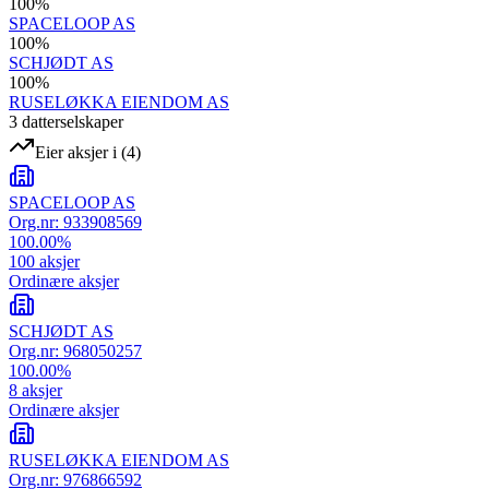
100
%
SPACELOOP AS
100
%
SCHJØDT AS
100
%
RUSELØKKA EIENDOM AS
3
datterselskap
er
Eier aksjer i
(
4
)
SPACELOOP AS
Org.nr:
933908569
100.00
%
100
aksjer
Ordinære aksjer
SCHJØDT AS
Org.nr:
968050257
100.00
%
8
aksjer
Ordinære aksjer
RUSELØKKA EIENDOM AS
Org.nr:
976866592