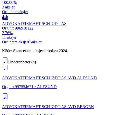
100.00
%
3
aksjer
Ordinære aksjer
ADVOKATFIRMAET SCHJØDT AS
Org.nr:
996918122
2.76
%
11
aksjer
Ordinære aksjer
C-aksjer
Kilde: Skatteetaten aksjeeierboken 2024
Underenheter
(
4
)
ADVOKATFIRMAET SCHJØDT AS AVD ÅLESUND
Org.nr:
997554671
• ÅLESUND
ADVOKATFIRMAET SCHJØDT AS AVD BERGEN