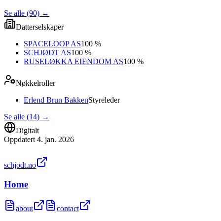
Se alle (90)
→
Datterselskaper
SPACELOOP AS
100 %
SCHJØDT AS
100 %
RUSELØKKA EIENDOM AS
100 %
Nøkkelroller
Erlend Brun Bakken
Styreleder
Se alle (14)
→
Digitalt
Oppdatert
4. jan. 2026
schjodt.no
Home
about
contact