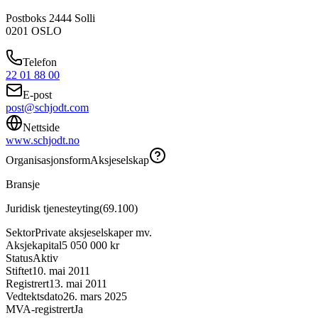
Postboks 2444 Solli
0201
OSLO
Telefon
22 01 88 00
E-post
post@schjodt.com
Nettside
www.schjodt.no
Organisasjonsform
Aksjeselskap
Bransje
Juridisk tjenesteyting
(
69.100
)
Sektor
Private aksjeselskaper mv.
Aksjekapital
5 050 000 kr
Status
Aktiv
Stiftet
10. mai 2011
Registrert
13. mai 2011
Vedtektsdato
26. mars 2025
MVA-registrert
Ja