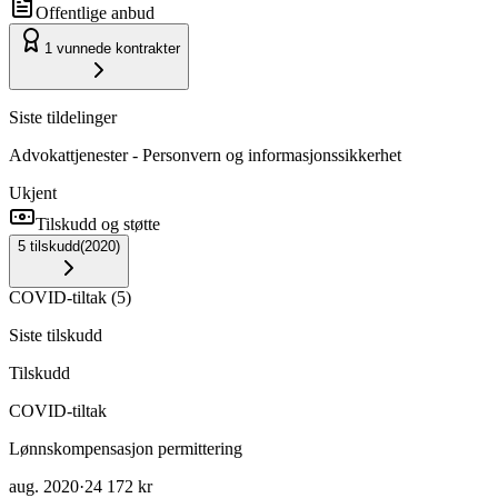
Offentlige anbud
1
vunnede kontrakter
Siste tildelinger
Advokattjenester - Personvern og informasjonssikkerhet
Ukjent
Tilskudd og støtte
5
tilskudd
(
2020
)
COVID-tiltak
(
5
)
Siste tilskudd
Tilskudd
COVID-tiltak
Lønnskompensasjon permittering
aug. 2020
·
24 172 kr