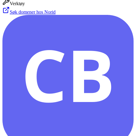
Verktøy
Søk domener hos Norid
CB