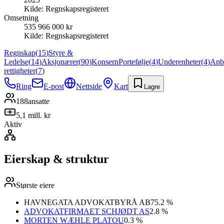
Kilde:
Regnskapsregisteret
Omsetning
535 966 000 kr
Kilde:
Regnskapsregisteret
Regnskap
(
15
)
Styre &
Ledelse
(
14
)
Aksjonærer
(
90
)
Konsern
Portefølje
(
4
)
Underenheter
(
4
)
Anb
rettigheter
(
7
)
Ring
E-post
Nettside
Kart
Lagre
188
ansatte
5,1 mill. kr
Aktiv
Eierskap & struktur
Største eiere
HAVNEGATA ADVOKATBYRÅ AB
75.2 %
ADVOKATFIRMAET SCHJØDT AS
2.8 %
MORTEN WÆHLE PLATOU
0.3 %