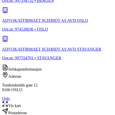
Org.nr:
997554752
• BERGEN
ADVOKATFIRMAET SCHJØDT AS AVD OSLO
Org.nr:
974126036
• OSLO
ADVOKATFIRMAET SCHJØDT AS AVD STAVANGER
Org.nr:
997554701
• STAVANGER
Selskapsinformasjon
Adresse
Tordenskiolds gate 12
0160
OSLO
Oslo
Vis kart
Postadresse