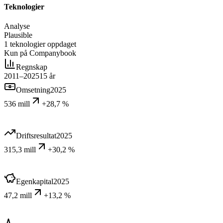
Teknologier
Analyse
Plausible
1
teknologier
oppdaget
Kun på Companybook
Regnskap
2011–2025
15
år
Omsetning
2025
536 mill
+28,7 %
Driftsresultat
2025
315,3 mill
+30,2 %
Egenkapital
2025
47,2 mill
+13,2 %