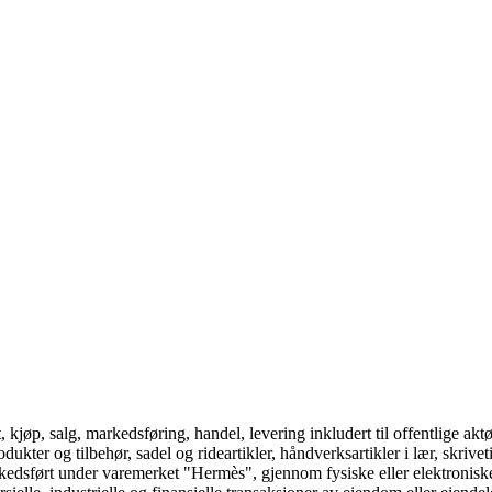
kjøp, salg, markedsføring, handel, levering inkludert til offentlige aktø
kter og tilbehør, sadel og rideartikler, håndverksartikler i lær, skrive
arkedsført under varemerket "Hermès", gjennom fysiske eller elektroniske