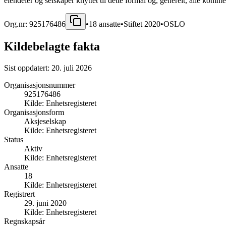
eiendeler og selskaper knyttet til dette formål og, generelt, alle kommer
Org.nr:
925176486
•
18
ansatte
•
Stiftet
2020
•
OSLO
Kildebelagte fakta
Sist oppdatert:
20. juli 2026
Organisasjonsnummer
925176486
Kilde:
Enhetsregisteret
Organisasjonsform
Aksjeselskap
Kilde:
Enhetsregisteret
Status
Aktiv
Kilde:
Enhetsregisteret
Ansatte
18
Kilde:
Enhetsregisteret
Registrert
29. juni 2020
Kilde:
Enhetsregisteret
Regnskapsår