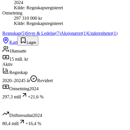
2024
Kilde:
Regnskapsregisteret
Omsetning
297 310 000 kr
Kilde:
Regnskapsregisteret
Regnskap
(
5
)
Styre & Ledelse
(
7
)
Aksjonærer
(
1
)
Underenheter
(
1
)
Kart
Lagre
18
ansatte
15 mill. kr
Aktiv
Regnskap
2020–2024
5
år
Revidert
Omsetning
2024
297,3 mill
+21,6 %
Driftsresultat
2024
80,4 mill
+16,4 %