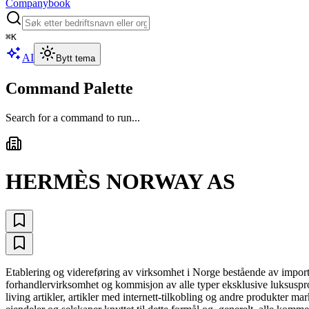
Companybook
⌘
K
AI
Bytt tema
Command Palette
Search for a command to run...
HERMÈS NORWAY AS
Etablering og videreføring av virksomhet i Norge bestående av import, 
forhandlervirksomhet og kommisjon av alle typer eksklusive luksusprodu
living artikler, artikler med internett-tilkobling og andre produkter m