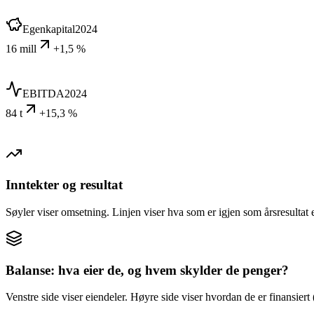
Egenkapital
2024
16 mill
+1,5 %
EBITDA
2024
84 t
+15,3 %
Inntekter og resultat
Søyler viser omsetning. Linjen viser hva som er igjen som årsresultat e
Balanse: hva eier de, og hvem skylder de penger?
Venstre side viser eiendeler. Høyre side viser hvordan de er finansiert (