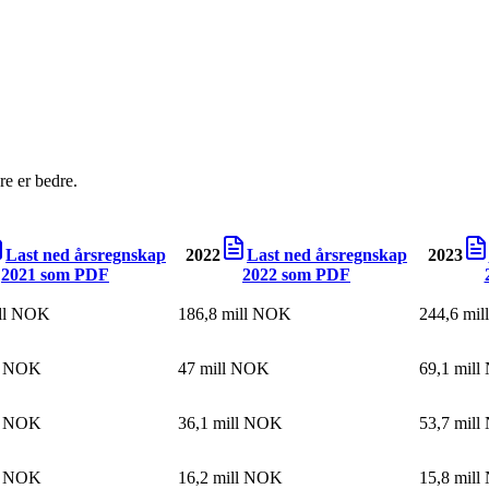
e er bedre.
Last ned årsregnskap
2022
Last ned årsregnskap
2023
2021
som PDF
2022
som PDF
ill NOK
186,8 mill NOK
244,6 mi
ll NOK
47 mill NOK
69,1 mil
ll NOK
36,1 mill NOK
53,7 mil
ll NOK
16,2 mill NOK
15,8 mil