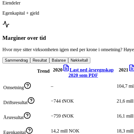
Eiendeler
Egenkapital + gjeld
Marginer over tid
Hvor mye sitter virksomheten igjen med per krone i omsetning? Høyer
Sammendrag
Resultat
Balanse
Nøkkeltall
2020
Last ned årsregnskap
2021
Trend
2020
som PDF
–
104,7 m
Omsetning
−744 tNOK
21,6 mi
Driftsresultat
−759 tNOK
16,1 mi
Årsresultat
14,2 mill NOK
18,3 mi
Egenkapital