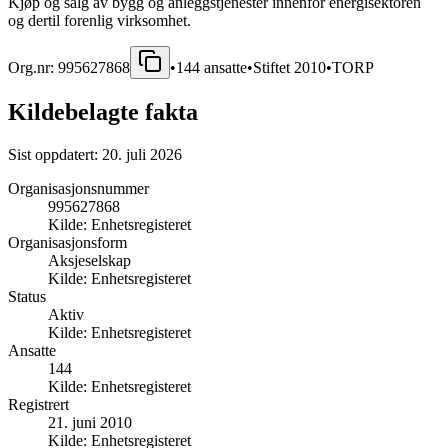
Kjøp og salg av bygg og anleggstjenester innenfor energisektoren
og dertil forenlig virksomhet.
Org.nr:
995627868
•
144
ansatte
•
Stiftet
2010
•
TORP
Kildebelagte fakta
Sist oppdatert:
20. juli 2026
Organisasjonsnummer
995627868
Kilde:
Enhetsregisteret
Organisasjonsform
Aksjeselskap
Kilde:
Enhetsregisteret
Status
Aktiv
Kilde:
Enhetsregisteret
Ansatte
144
Kilde:
Enhetsregisteret
Registrert
21. juni 2010
Kilde:
Enhetsregisteret