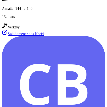
Ansatte: 144 → 146
13. mars
Verktøy
Søk domener hos Norid
CB