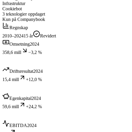
Infrastruktur
Cookiebot
3
teknologier
oppdaget
Kun på Companybook
Regnskap
2010–2024
15
år
Revidert
Omsetning
2024
358,6 mill
−3,2 %
Driftsresultat
2024
15,4 mill
+12,0 %
Egenkapital
2024
59,6 mill
+24,2 %
EBITDA
2024