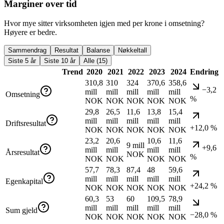
Marginer over tid
Hvor mye sitter virksomheten igjen med per krone i omsetning?
Høyere er bedre.
Sammendrag
Resultat
Balanse
Nøkkeltall
Siste 5 år
Siste 10 år
Alle (15)
Trend
2020
2021
2022
2023
2024
Endring
310,8
310
324
370,6
358,6
−3,2
mill
mill
mill
mill
mill
Omsetning
%
NOK
NOK
NOK
NOK
NOK
29,8
26,5
11,6
13,8
15,4
mill
mill
mill
mill
mill
Driftsresultat
+12,0 %
NOK
NOK
NOK
NOK
NOK
23,2
20,6
10,6
11,6
9 mill
+9,6
mill
mill
mill
mill
Årsresultat
NOK
%
NOK
NOK
NOK
NOK
57,7
78,3
87,4
48
59,6
mill
mill
mill
mill
mill
Egenkapital
+24,2 %
NOK
NOK
NOK
NOK
NOK
60,3
53
60
109,5
78,9
mill
mill
mill
mill
mill
Sum gjeld
−28,0 %
NOK
NOK
NOK
NOK
NOK