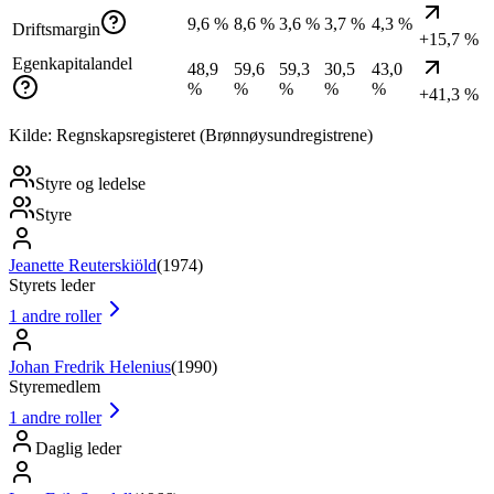
9,6 %
8,6 %
3,6 %
3,7 %
4,3 %
Driftsmargin
+15,7 %
Egenkapitalandel
48,9
59,6
59,3
30,5
43,0
%
%
%
%
%
+41,3 %
Kilde: Regnskapsregisteret (Brønnøysundregistrene)
Styre og ledelse
Styre
Jeanette Reuterskiöld
(
1974
)
Styrets leder
1
andre roller
Johan Fredrik Helenius
(
1990
)
Styremedlem
1
andre roller
Daglig leder