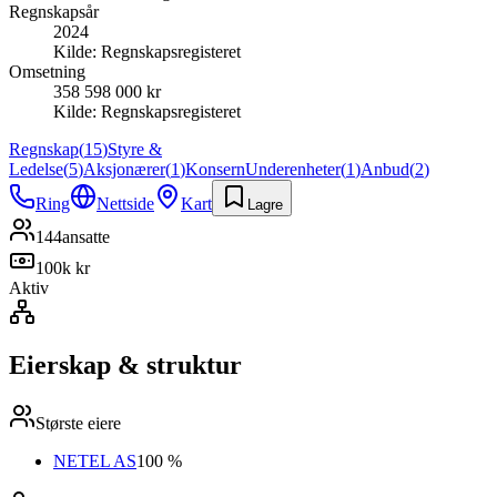
Regnskapsår
2024
Kilde:
Regnskapsregisteret
Omsetning
358 598 000 kr
Kilde:
Regnskapsregisteret
Regnskap
(
15
)
Styre &
Ledelse
(
5
)
Aksjonærer
(
1
)
Konsern
Underenheter
(
1
)
Anbud
(
2
)
Ring
Nettside
Kart
Lagre
144
ansatte
100k kr
Aktiv
Eierskap & struktur
Største eiere
NETEL AS
100 %