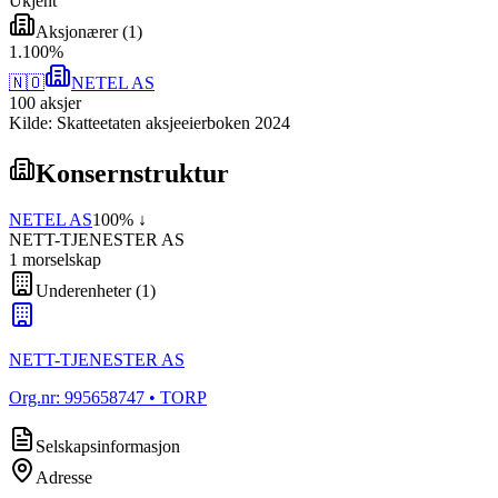
Ukjent
Aksjonærer
(
1
)
1
.
100
%
🇳🇴
NETEL AS
100
aksjer
Kilde: Skatteetaten aksjeeierboken 2024
Konsernstruktur
NETEL AS
100
% ↓
NETT-TJENESTER AS
1
morselskap
Underenheter
(
1
)
NETT-TJENESTER AS
Org.nr:
995658747
• TORP
Selskapsinformasjon
Adresse