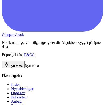
Companybook
Norsk næringsliv — tilgjengelig der din AI jobber. Bygget på åpne
data.
Et prosjekt fra
D&CO
Bytt tema
Bytt tema
Næringsliv
Lister
Nyetableringer
Opphørte
Børsnotert
Anbud