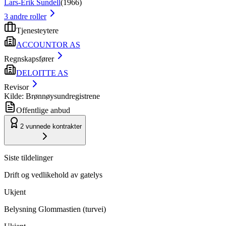
Lars-Erik Sundell
(
1966
)
3
andre roller
Tjenesteytere
ACCOUNTOR AS
Regnskapsfører
DELOITTE AS
Revisor
Kilde: Brønnøysundregistrene
Offentlige anbud
2
vunnede kontrakter
Siste tildelinger
Drift og vedlikehold av gatelys
Ukjent
Belysning Glommastien (turvei)