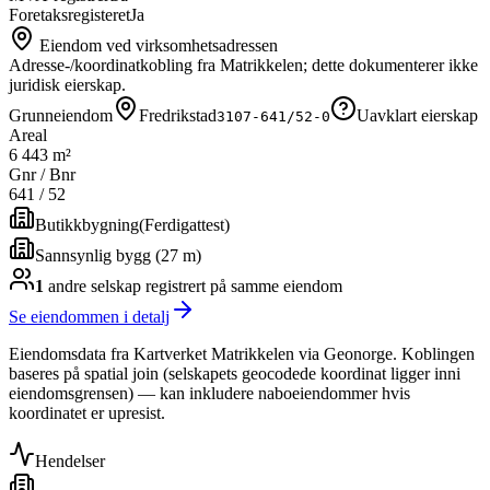
Foretaksregisteret
Ja
Eiendom ved virksomhetsadressen
Adresse-/koordinatkobling fra Matrikkelen; dette dokumenterer ikke
juridisk eierskap.
Grunneiendom
Fredrikstad
Uavklart eierskap
3107-641/52-0
Areal
6 443 m²
Gnr / Bnr
641
/
52
Butikkbygning
(
Ferdigattest
)
Sannsynlig bygg (27 m)
1
andre selskap
registrert på samme eiendom
Se eiendommen i detalj
Eiendomsdata fra Kartverket Matrikkelen via Geonorge. Koblingen
baseres på spatial join (selskapets geocodede koordinat ligger inni
eiendomsgrensen) — kan inkludere naboeiendommer hvis
koordinatet er upresist.
Hendelser