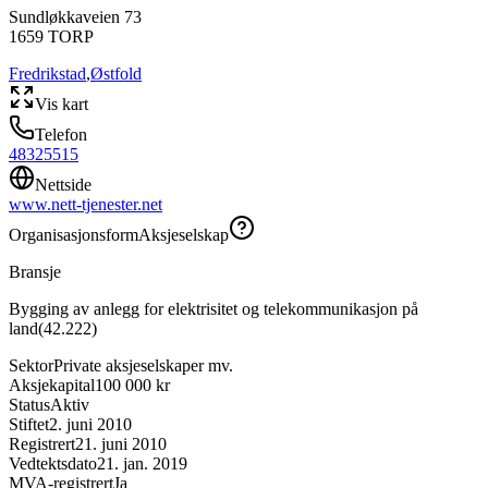
Sundløkkaveien 73
1659
TORP
Fredrikstad
,
Østfold
Vis kart
Telefon
48325515
Nettside
www.nett-tjenester.net
Organisasjonsform
Aksjeselskap
Bransje
Bygging av anlegg for elektrisitet og telekommunikasjon på
land
(
42.222
)
Sektor
Private aksjeselskaper mv.
Aksjekapital
100 000 kr
Status
Aktiv
Stiftet
2. juni 2010
Registrert
21. juni 2010
Vedtektsdato
21. jan. 2019
MVA-registrert
Ja