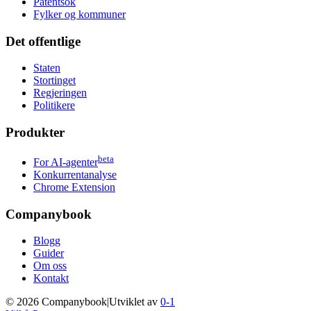
Patentsok
Fylker og kommuner
Det offentlige
Staten
Stortinget
Regjeringen
Politikere
Produkter
beta
For AI-agenter
Konkurrentanalyse
Chrome Extension
Companybook
Blogg
Guider
Om oss
Kontakt
©
2026
Companybook
|
Utviklet av
0-1