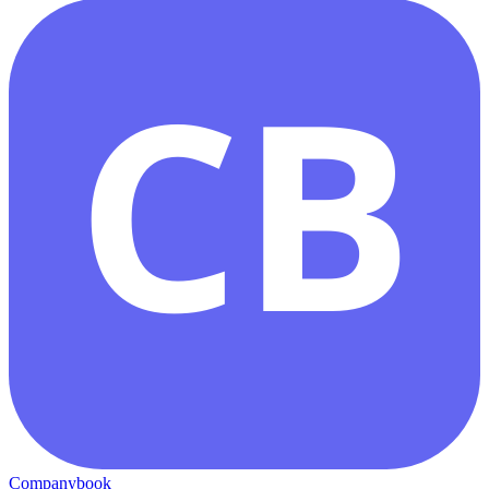
CB
Companybook