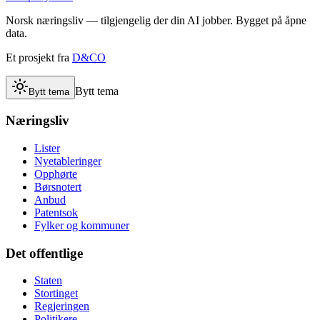
Norsk næringsliv — tilgjengelig der din AI jobber. Bygget på åpne
data.
Et prosjekt fra
D&CO
Bytt tema
Bytt tema
Næringsliv
Lister
Nyetableringer
Opphørte
Børsnotert
Anbud
Patentsok
Fylker og kommuner
Det offentlige
Staten
Stortinget
Regjeringen
Politikere