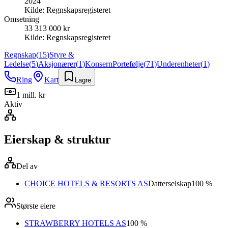
2024
Kilde:
Regnskapsregisteret
Omsetning
33 313 000 kr
Kilde:
Regnskapsregisteret
Regnskap
(
15
)
Styre &
Ledelse
(
5
)
Aksjonærer
(
1
)
Konsern
Portefølje
(
71
)
Underenheter
(
1
)
Ring
Kart
Lagre
1 mill. kr
Aktiv
Eierskap & struktur
Del av
CHOICE HOTELS & RESORTS AS
Datterselskap
100 %
Største eiere
STRAWBERRY HOTELS AS
100 %