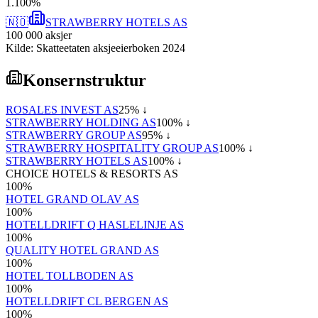
1
.
100
%
🇳🇴
STRAWBERRY HOTELS AS
100 000
aksjer
Kilde: Skatteetaten aksjeeierboken 2024
Konsernstruktur
ROSALES INVEST AS
25
% ↓
STRAWBERRY HOLDING AS
100
% ↓
STRAWBERRY GROUP AS
95
% ↓
STRAWBERRY HOSPITALITY GROUP AS
100
% ↓
STRAWBERRY HOTELS AS
100
% ↓
CHOICE HOTELS & RESORTS AS
100
%
HOTEL GRAND OLAV AS
100
%
HOTELLDRIFT Q HASLELINJE AS
100
%
QUALITY HOTEL GRAND AS
100
%
HOTEL TOLLBODEN AS
100
%
HOTELLDRIFT CL BERGEN AS
100
%