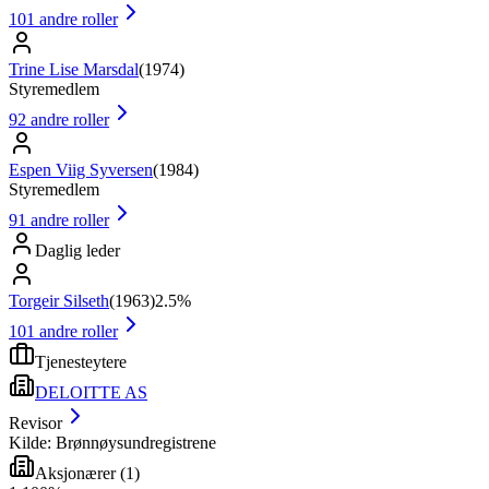
101
andre roller
Trine Lise Marsdal
(
1974
)
Styremedlem
92
andre roller
Espen Viig Syversen
(
1984
)
Styremedlem
91
andre roller
Daglig leder
Torgeir Silseth
(
1963
)
2.5%
101
andre roller
Tjenesteytere
DELOITTE AS
Revisor
Kilde: Brønnøysundregistrene
Aksjonærer
(
1
)