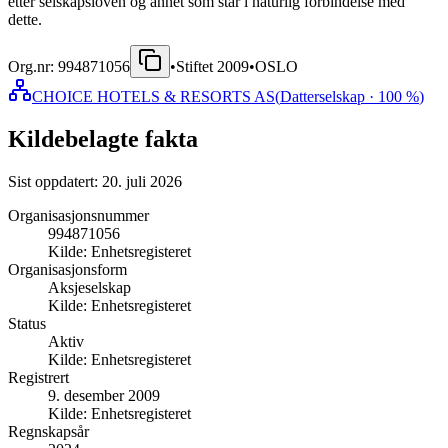
etter selskapsloven og annet som står i naturlig forbindelse med
dette.
Org.nr:
994871056
•
Stiftet
2009
•
OSLO
CHOICE HOTELS & RESORTS AS
(
Datterselskap
· 100 %
)
Kildebelagte fakta
Sist oppdatert:
20. juli 2026
Organisasjonsnummer
994871056
Kilde:
Enhetsregisteret
Organisasjonsform
Aksjeselskap
Kilde:
Enhetsregisteret
Status
Aktiv
Kilde:
Enhetsregisteret
Registrert
9. desember 2009
Kilde:
Enhetsregisteret
Regnskapsår