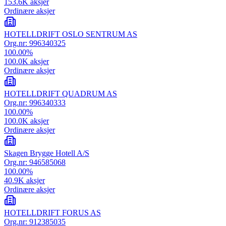
153.6K
aksjer
Ordinære aksjer
HOTELLDRIFT OSLO SENTRUM AS
Org.nr:
996340325
100.00
%
100.0K
aksjer
Ordinære aksjer
HOTELLDRIFT QUADRUM AS
Org.nr:
996340333
100.00
%
100.0K
aksjer
Ordinære aksjer
Skagen Brygge Hotell A/S
Org.nr:
946585068
100.00
%
40.9K
aksjer
Ordinære aksjer
HOTELLDRIFT FORUS AS
Org.nr:
912385035