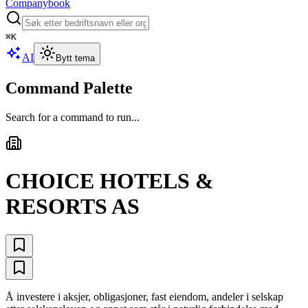
Companybook
⌘
K
AI
Bytt tema
Command Palette
Search for a command to run...
CHOICE HOTELS &
RESORTS AS
Å investere i aksjer, obligasjoner, fast eiendom, andeler i selskap