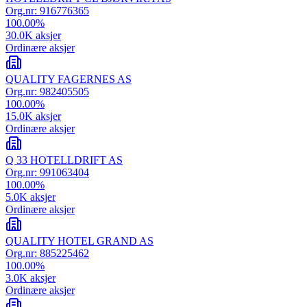
Org.nr:
916776365
100.00
%
30.0K
aksjer
Ordinære aksjer
QUALITY FAGERNES AS
Org.nr:
982405505
100.00
%
15.0K
aksjer
Ordinære aksjer
Q 33 HOTELLDRIFT AS
Org.nr:
991063404
100.00
%
5.0K
aksjer
Ordinære aksjer
QUALITY HOTEL GRAND AS
Org.nr:
885225462
100.00
%
3.0K
aksjer
Ordinære aksjer