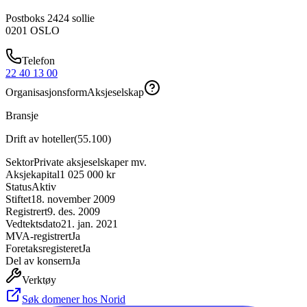
Postboks 2424 sollie
0201
OSLO
Telefon
22 40 13 00
Organisasjonsform
Aksjeselskap
Bransje
Drift av hoteller
(
55.100
)
Sektor
Private aksjeselskaper mv.
Aksjekapital
1 025 000 kr
Status
Aktiv
Stiftet
18. november 2009
Registrert
9. des. 2009
Vedtektsdato
21. jan. 2021
MVA-registrert
Ja
Foretaksregisteret
Ja
Del av konsern
Ja
Verktøy
Søk domener hos Norid