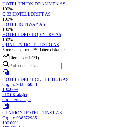
HOTEL UNION DRAMMEN AS
100
%
Q 33 HOTELLDRIFT AS
100
%
HOTEL RUNWAY AS
100
%
HOTELLDRIFT Q ENTRY AS
100
%
QUALITY HOTEL EXPO AS
5
morselskap
er
·
75
datterselskap
er
Eier aksjer i
(
71
)
HOTELLDRIFT CL THE HUB AS
Org.nr:
933856038
100.00
%
210.0K
aksjer
Ordinære aksjer
CLARION HOTEL ERNST AS
Org.nr:
938372985
100.00
%