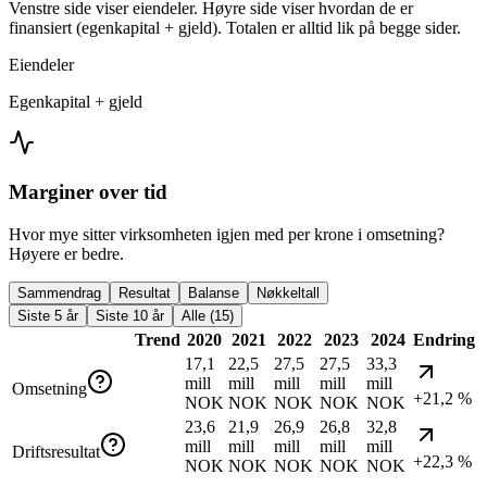
Venstre side viser eiendeler. Høyre side viser hvordan de er
finansiert (egenkapital + gjeld). Totalen er alltid lik på begge sider.
Eiendeler
Egenkapital + gjeld
Marginer over tid
Hvor mye sitter virksomheten igjen med per krone i omsetning?
Høyere er bedre.
Sammendrag
Resultat
Balanse
Nøkkeltall
Siste 5 år
Siste 10 år
Alle (15)
Trend
2020
2021
2022
2023
2024
Endring
17,1
22,5
27,5
27,5
33,3
mill
mill
mill
mill
mill
Omsetning
+21,2 %
NOK
NOK
NOK
NOK
NOK
23,6
21,9
26,9
26,8
32,8
mill
mill
mill
mill
mill
Driftsresultat
+22,3 %
NOK
NOK
NOK
NOK
NOK