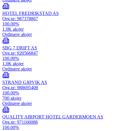
HOTEL FREDRIKSTAD AS
Org.nr:
987378867
100.00
%
1.0K
aksjer
Ordinære aksjer
SBG 7 DRIFT AS
Org.nr:
920566847
100.00
%
1.0K
aksjer
Ordinære aksjer
STRAND GJØVIK AS
Org.nr:
988695408
100.00
%
700
aksjer
Ordinære aksjer
QUALITY AIRPORT HOTEL GARDERMOEN AS
Org.nr:
971166088
100.00
%