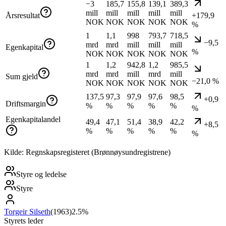
−3
185,7
155,8
139,1
389,3
mill
mill
mill
mill
mill
Årsresultat
+179,9
NOK
NOK
NOK
NOK
NOK
%
1
1,1
998
793,7
718,5
−9,5
mrd
mrd
mill
mill
mill
Egenkapital
%
NOK
NOK
NOK
NOK
NOK
1
1,2
942,8
1,2
985,5
mrd
mrd
mill
mrd
mill
Sum gjeld
−21,0 %
NOK
NOK
NOK
NOK
NOK
137,5
97,3
97,9
97,6
98,5
+0,9
Driftsmargin
%
%
%
%
%
%
Egenkapitalandel
49,4
47,1
51,4
38,9
42,2
+8,5
%
%
%
%
%
%
Kilde: Regnskapsregisteret (Brønnøysundregistrene)
Styre og ledelse
Styre
Torgeir Silseth
(
1963
)
2.5%
Styrets leder