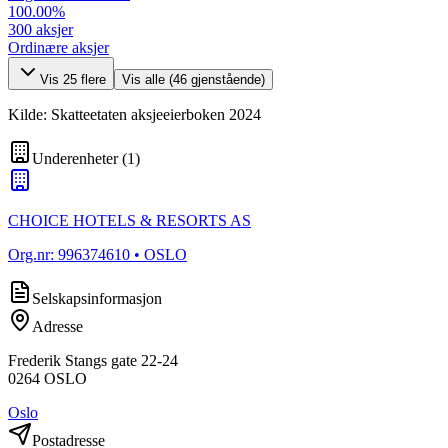
100.00
%
300
aksjer
Ordinære aksjer
Vis
25
flere
Vis alle (
46
gjenstående)
Kilde: Skatteetaten aksjeeierboken 2024
Underenheter
(
1
)
CHOICE HOTELS & RESORTS AS
Org.nr:
996374610
• OSLO
Selskapsinformasjon
Adresse
Frederik Stangs gate 22-24
0264
OSLO
Oslo
Postadresse