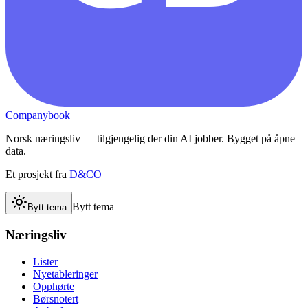
Companybook
Norsk næringsliv — tilgjengelig der din AI jobber. Bygget på åpne
data.
Et prosjekt fra
D&CO
Bytt tema
Bytt tema
Næringsliv
Lister
Nyetableringer
Opphørte
Børsnotert