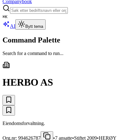
Companybook
⌘
K
AI
Bytt tema
Command Palette
Search for a command to run...
HERBO AS
Eiendomsforvaltning.
Org.nr:
994626787
•
7
ansatte
•
Stiftet
2009
•
HERØY