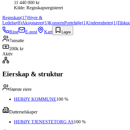
11 440 000 kr
Kilde:
Regnskapsregisteret
Regnskap
(
17
)
Styre &
Ledelse
(
8
)
Aksjonærer
(
1
)
Konsern
Portefølje
(
1
)
Underenheter
(
1
)
Tilsku
Ring
E-post
Kart
Lagre
7
ansatte
200k kr
Aktiv
Eierskap & struktur
Største eiere
HERØY KOMMUNE
100 %
Datterselskaper
HERØY TJENESTETORG AS
100 %