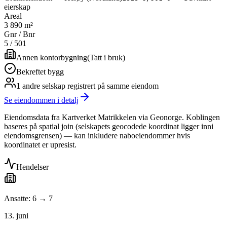
eierskap
Areal
3 890 m²
Gnr / Bnr
5
/
501
Annen kontorbygning
(
Tatt i bruk
)
Bekreftet bygg
1
andre selskap
registrert på samme eiendom
Se eiendommen i detalj
Eiendomsdata fra Kartverket Matrikkelen via Geonorge. Koblingen
baseres på spatial join (selskapets geocodede koordinat ligger inni
eiendomsgrensen) — kan inkludere naboeiendommer hvis
koordinatet er upresist.
Hendelser
Ansatte: 6 → 7
13. juni