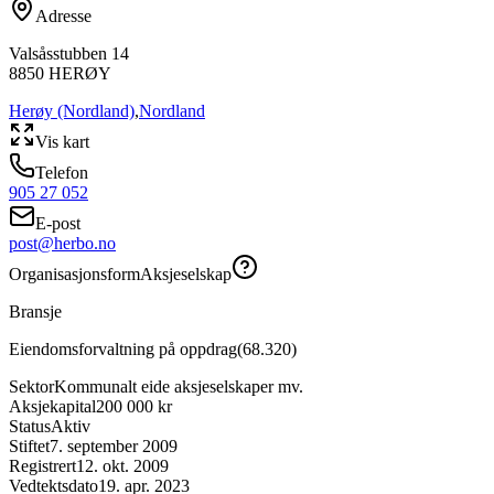
Adresse
Valsåsstubben 14
8850
HERØY
Herøy (Nordland)
,
Nordland
Vis kart
Telefon
905 27 052
E-post
post@herbo.no
Organisasjonsform
Aksjeselskap
Bransje
Eiendomsforvaltning på oppdrag
(
68.320
)
Sektor
Kommunalt eide aksjeselskaper mv.
Aksjekapital
200 000 kr
Status
Aktiv
Stiftet
7. september 2009
Registrert
12. okt. 2009
Vedtektsdato
19. apr. 2023