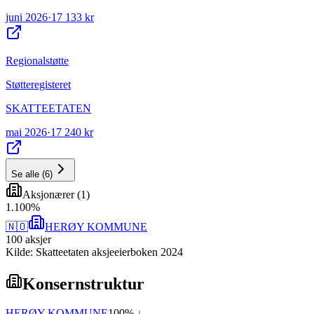
juni 2026
·
17 133 kr
Regionalstøtte
Støtteregisteret
SKATTEETATEN
mai 2026
·
17 240 kr
Se alle
(
6
)
Aksjonærer
(
1
)
1
.
100
%
🇳🇴
HERØY KOMMUNE
100
aksjer
Kilde: Skatteetaten aksjeeierboken 2024
Konsernstruktur
HERØY KOMMUNE
100
% ↓