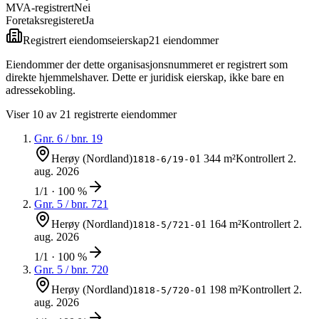
MVA-registrert
Nei
Foretaksregisteret
Ja
Registrert eiendomseierskap
21
eiendom
mer
Eiendommer der dette organisasjonsnummeret er registrert som
direkte hjemmelshaver. Dette er juridisk eierskap, ikke bare en
adressekobling.
Viser
10
av
21
registrerte eiendommer
Gnr.
6
/ bnr.
19
Herøy (Nordland)
1 344 m²
Kontrollert
2.
1818-6/19-0
aug. 2026
1/1 · 100 %
Gnr.
5
/ bnr.
721
Herøy (Nordland)
1 164 m²
Kontrollert
2.
1818-5/721-0
aug. 2026
1/1 · 100 %
Gnr.
5
/ bnr.
720
Herøy (Nordland)
1 198 m²
Kontrollert
2.
1818-5/720-0
aug. 2026