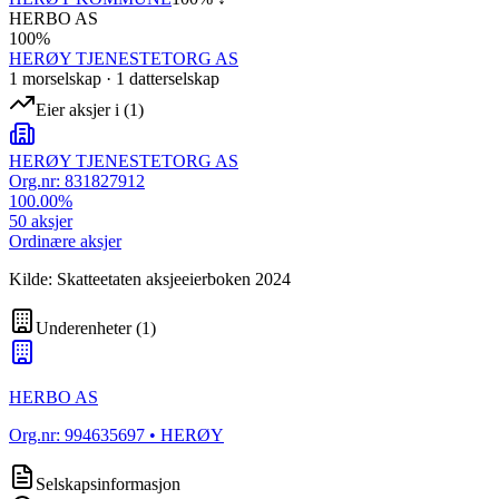
HERBO AS
100
%
HERØY TJENESTETORG AS
1
morselskap
·
1
datterselskap
Eier aksjer i
(
1
)
HERØY TJENESTETORG AS
Org.nr:
831827912
100.00
%
50
aksjer
Ordinære aksjer
Kilde: Skatteetaten aksjeeierboken 2024
Underenheter
(
1
)
HERBO AS
Org.nr:
994635697
• HERØY
Selskapsinformasjon