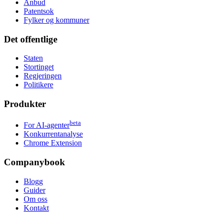
Anbud
Patentsok
Fylker og kommuner
Det offentlige
Staten
Stortinget
Regjeringen
Politikere
Produkter
beta
For AI-agenter
Konkurrentanalyse
Chrome Extension
Companybook
Blogg
Guider
Om oss
Kontakt