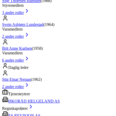
Silje Thoresen Hanssen
(
1988
)
Styremedlem
3
andre roller
Svein Asbjørn Lundestad
(
1964
)
Varamedlem
2
andre roller
Brit Anne Karlsen
(
1958
)
Varamedlem
6
andre roller
Daglig leder
Stig Einar Neraas
(
1962
)
2
andre roller
Tjenesteytere
ØKORÅD HELGELAND AS
Regnskapsfører
ES REVISJON AS