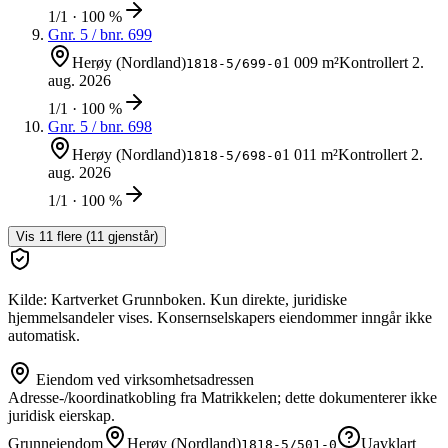
1/1 · 100 %
Gnr.
5
/ bnr.
699
Herøy (Nordland)
1 009 m²
Kontrollert
2.
1818-5/699-0
aug. 2026
1/1 · 100 %
Gnr.
5
/ bnr.
698
Herøy (Nordland)
1 011 m²
Kontrollert
2.
1818-5/698-0
aug. 2026
1/1 · 100 %
Vis
11
flere (
11
gjenstår)
Kilde: Kartverket Grunnboken. Kun direkte, juridiske
hjemmelsandeler vises. Konsernselskapers eiendommer inngår ikke
automatisk.
Eiendom ved virksomhetsadressen
Adresse-/koordinatkobling fra Matrikkelen; dette dokumenterer ikke
juridisk eierskap.
Grunneiendom
Herøy (Nordland)
Uavklart
1818-5/501-0