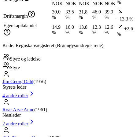
%
NOK
NOK
NOK
NOK
NOK
30,0
33,5
31,8
46,0
39,9
Driftsmargin
%
%
%
%
%
−13,3 %
Egenkapitalandel
14,9
16,0
13,8
12,3
12,6
+2,6
%
%
%
%
%
%
Kilde: Regnskapsregisteret (Brønnøysundregistrene)
Styre og ledelse
Styre
Jim Georg Dahl
(
1956
)
Styrets leder
4
andre roller
Roar Arve Aune
(
1961
)
Nestleder
2
andre roller