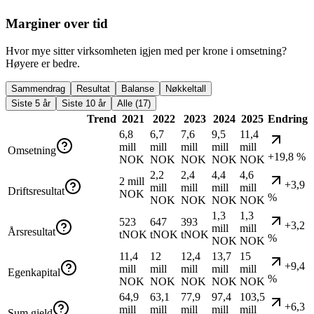
Marginer over tid
Hvor mye sitter virksomheten igjen med per krone i omsetning?
Høyere er bedre.
Sammendrag
Resultat
Balanse
Nøkkeltall
Siste 5 år
Siste 10 år
Alle (17)
Trend
2021
2022
2023
2024
2025
Endring
6,8
6,7
7,6
9,5
11,4
mill
mill
mill
mill
mill
Omsetning
+19,8 %
NOK
NOK
NOK
NOK
NOK
2,2
2,4
4,4
4,6
2 mill
+3,9
mill
mill
mill
mill
Driftsresultat
NOK
%
NOK
NOK
NOK
NOK
1,3
1,3
523
647
393
+3,2
mill
mill
Årsresultat
tNOK
tNOK
tNOK
%
NOK
NOK
11,4
12
12,4
13,7
15
+9,4
mill
mill
mill
mill
mill
Egenkapital
%
NOK
NOK
NOK
NOK
NOK
64,9
63,1
77,9
97,4
103,5
+6,3
mill
mill
mill
mill
mill
Sum gjeld