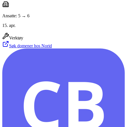
Ansatte: 5 → 6
15. apr.
Verktøy
Søk domener hos Norid
CB