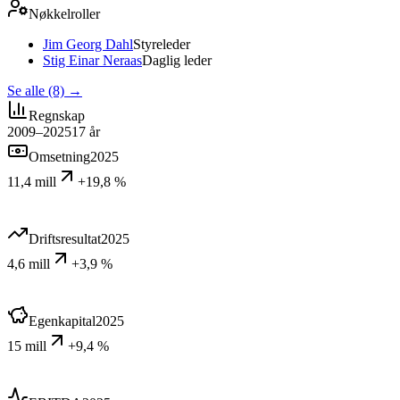
Nøkkelroller
Jim Georg Dahl
Styreleder
Stig Einar Neraas
Daglig leder
Se alle (8)
→
Regnskap
2009–2025
17
år
Omsetning
2025
11,4 mill
+19,8 %
Driftsresultat
2025
4,6 mill
+3,9 %
Egenkapital
2025
15 mill
+9,4 %