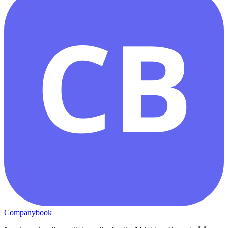
CB
Companybook