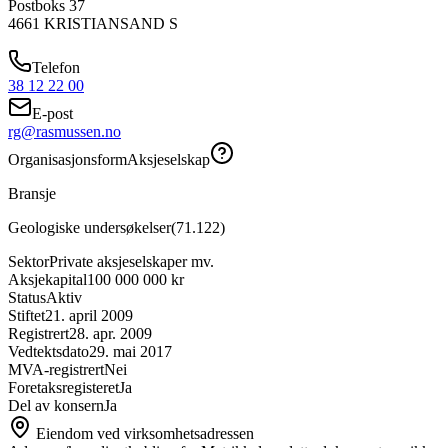
Postboks 37
4661
KRISTIANSAND S
Telefon
38 12 22 00
E-post
rg@rasmussen.no
Organisasjonsform
Aksjeselskap
Bransje
Geologiske undersøkelser
(
71.122
)
Sektor
Private aksjeselskaper mv.
Aksjekapital
100 000 000 kr
Status
Aktiv
Stiftet
21. april 2009
Registrert
28. apr. 2009
Vedtektsdato
29. mai 2017
MVA-registrert
Nei
Foretaksregisteret
Ja
Del av konsern
Ja
Eiendom ved virksomhetsadressen