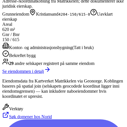
Adresse-/koordinatkobling fra Matrikkelen; dette dokumenterer ikke
juridisk eierskap.
Grunneiendom
Kristiansand
Uavklart
4204-150/615-0
eierskap
Areal
620 m²
Gnr / Bnr
150
/
615
Kontor- og administrasjonsbygning
(
Tatt i bruk
)
Bekreftet bygg
29
andre selskap
er
registrert på samme eiendom
Se eiendommen i detalj
Eiendomsdata fra Kartverket Matrikkelen via Geonorge. Koblingen
baseres på spatial join (selskapets geocodede koordinat ligger inni
eiendomsgrensen) — kan inkludere naboeiendommer hvis
koordinatet er upresist.
Verktøy
Søk domener hos Norid