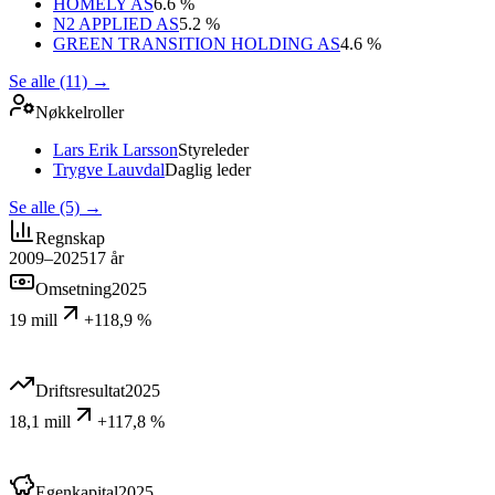
HOMELY AS
6.6 %
N2 APPLIED AS
5.2 %
GREEN TRANSITION HOLDING AS
4.6 %
Se alle (11)
→
Nøkkelroller
Lars Erik Larsson
Styreleder
Trygve Lauvdal
Daglig leder
Se alle (5)
→
Regnskap
2009–2025
17
år
Omsetning
2025
19 mill
+118,9 %
Driftsresultat
2025
18,1 mill
+117,8 %
Egenkapital
2025