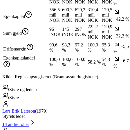
NOK
NOK
NOK
NOK
NOK
%
556,5
600,3
629,2
310,4
179,5
mill
mill
mill
mill
mill
Egenkapital
−42,2 %
NOK
NOK
NOK
NOK
NOK
222,7
150,9
96
145
297
mill
mill
Sum gjeld
tNOK
tNOK
tNOK
−32,2 %
NOK
NOK
99,6
98,3
97,2
100,9
95,3
−5,5
Driftsmargin
%
%
%
%
%
%
Egenkapitalandel
100,0
100,0
100,0
54,3
−6,7
58,2 %
%
%
%
%
%
Kilde: Regnskapsregisteret (Brønnøysundregistrene)
Styre og ledelse
Styre
Lars Erik Larsson
(
1979
)
Styrets leder
14
andre roller