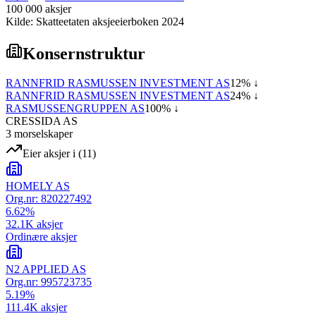
100 000
aksjer
Kilde: Skatteetaten aksjeeierboken 2024
Konsernstruktur
RANNFRID RASMUSSEN INVESTMENT AS
12
% ↓
RANNFRID RASMUSSEN INVESTMENT AS
24
% ↓
RASMUSSENGRUPPEN AS
100
% ↓
CRESSIDA AS
3
morselskap
er
Eier aksjer i
(
11
)
HOMELY AS
Org.nr:
820227492
6.62
%
32.1K
aksjer
Ordinære aksjer
N2 APPLIED AS
Org.nr:
995723735
5.19
%
111.4K
aksjer