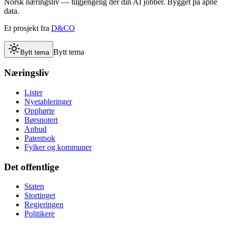
Norsk næringsliv — tilgjengelig der din AI jobber. Bygget på åpne
data.
Et prosjekt fra
D&CO
Bytt tema
Bytt tema
Næringsliv
Lister
Nyetableringer
Opphørte
Børsnotert
Anbud
Patentsok
Fylker og kommuner
Det offentlige
Staten
Stortinget
Regjeringen
Politikere