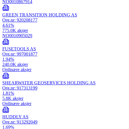
NO0010867914
GREEN TRANSITION HOLDING AS
Org.nr:
920208177
4.61
%
775.0K
aksjer
NO0010905029
FUSETOOLS AS
Org.nr:
997001877
1.94
%
240.0K
aksjer
Ordinære aksjer
SHEARWATER GEOSERVICES HOLDING AS
Org.nr:
917313199
1.81
%
5.8K
aksjer
Ordinære aksjer
HUDDLY AS
Org.nr:
913292049
1.69
%