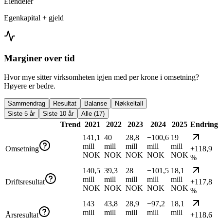
Eiendeler
Egenkapital + gjeld
Marginer over tid
Hvor mye sitter virksomheten igjen med per krone i omsetning?
Høyere er bedre.
Sammendrag
Resultat
Balanse
Nøkkeltall
Siste 5 år
Siste 10 år
Alle (17)
Trend
2021
2022
2023
2024
2025
Endring
141,1
40
28,8
−100,6
19
mill
mill
mill
mill
mill
Omsetning
+118,9
NOK
NOK
NOK
NOK
NOK
%
140,5
39,3
28
−101,5
18,1
mill
mill
mill
mill
mill
Driftsresultat
+117,8
NOK
NOK
NOK
NOK
NOK
%
143
43,8
28,9
−97,2
18,1
mill
mill
mill
mill
mill
Årsresultat
+118,6