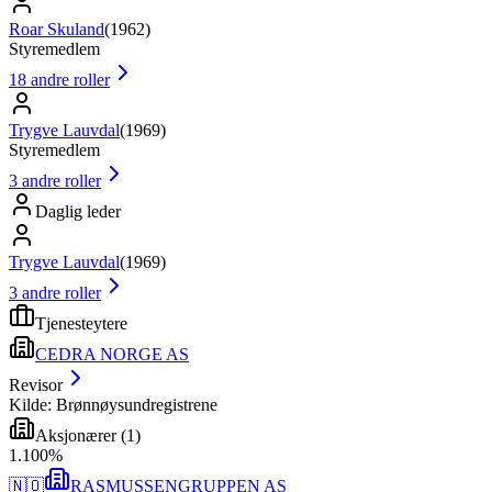
Roar Skuland
(
1962
)
Styremedlem
18
andre roller
Trygve Lauvdal
(
1969
)
Styremedlem
3
andre roller
Daglig leder
Trygve Lauvdal
(
1969
)
3
andre roller
Tjenesteytere
CEDRA NORGE AS
Revisor
Kilde: Brønnøysundregistrene
Aksjonærer
(
1
)
1
.
100
%
🇳🇴
RASMUSSENGRUPPEN AS