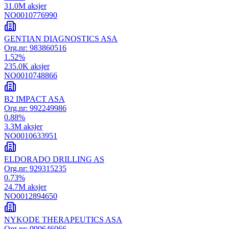
31.0M
aksjer
NO0010776990
GENTIAN DIAGNOSTICS ASA
Org.nr:
983860516
1.52
%
235.0K
aksjer
NO0010748866
B2 IMPACT ASA
Org.nr:
992249986
0.88
%
3.3M
aksjer
NO0010633951
ELDORADO DRILLING AS
Org.nr:
929315235
0.73
%
24.7M
aksjer
NO0012894650
NYKODE THERAPEUTICS ASA
Org.nr:
990646066