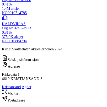
0.41
%
1.4M
aksjer
NO0010714785
KALDVIK AS
Org.nr:
924824913
0.31
%
375.0K
aksjer
NO0010884794
Kilde: Skatteetaten aksjeeierboken 2024
Selskapsinformasjon
Adresse
Kirkegata 1
4610
KRISTIANSAND S
Kristiansand
,
Agder
Vis kart
Postadresse