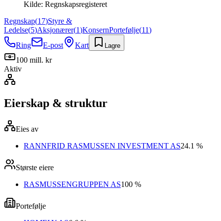
Kilde:
Regnskapsregisteret
Regnskap
(
17
)
Styre &
Ledelse
(
5
)
Aksjonærer
(
1
)
Konsern
Portefølje
(
11
)
Ring
E-post
Kart
Lagre
100 mill. kr
Aktiv
Eierskap & struktur
Eies av
RANNFRID RASMUSSEN INVESTMENT AS
24.1 %
Største eiere
RASMUSSENGRUPPEN AS
100 %
Portefølje