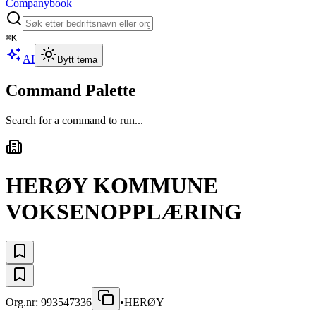
Companybook
⌘
K
AI
Bytt tema
Command Palette
Search for a command to run...
HERØY KOMMUNE
VOKSENOPPLÆRING
Org.nr:
993547336
•
HERØY