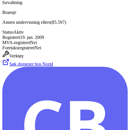
forvaltning
Bransje
Annen undervisning ellers
(
85.597
)
Status
Aktiv
Registrert
19. jan. 2009
MVA-registrert
Nei
Foretaksregisteret
Nei
Verktøy
Søk domener hos Norid
CB