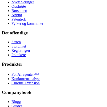
Nyetableringer
Opphørte
Børsnotert
Anbud
Patentsok
Fylker og kommuner
Det offentlige
Staten
Stortinget
Regjeringen
Politikere
Produkter
beta
For AI-agenter
Konkurrentanalyse
Chrome Extension
Companybook
Blogg
Guider