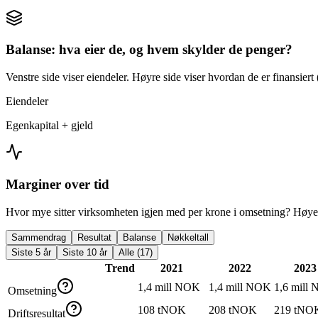
Balanse: hva eier de, og hvem skylder de penger?
Venstre side viser eiendeler. Høyre side viser hvordan de er finansiert (
Eiendeler
Egenkapital + gjeld
Marginer over tid
Hvor mye sitter virksomheten igjen med per krone i omsetning? Høyer
Sammendrag
Resultat
Balanse
Nøkkeltall
Siste 5 år
Siste 10 år
Alle (17)
Trend
2021
2022
2023
1,4 mill NOK
1,4 mill NOK
1,6 mill
Omsetning
108 tNOK
208 tNOK
219 tNO
Driftsresultat