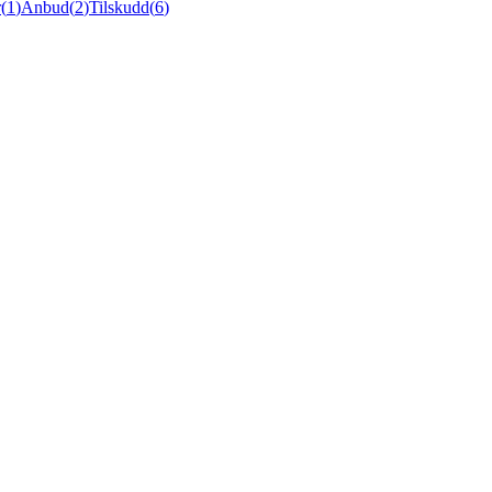
r
(
1
)
Anbud
(
2
)
Tilskudd
(
6
)