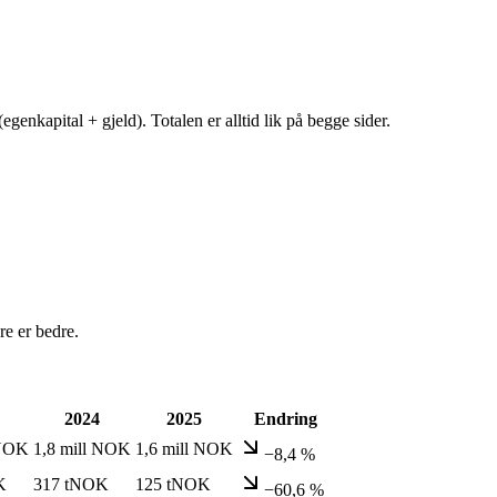
egenkapital + gjeld). Totalen er alltid lik på begge sider.
e er bedre.
2024
2025
Endring
 NOK
1,8 mill NOK
1,6 mill NOK
−8,4 %
K
317 tNOK
125 tNOK
−60,6 %