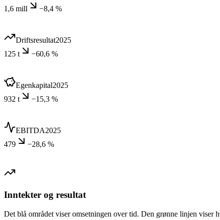
1,6 mill
−8,4 %
Driftsresultat
2025
125 t
−60,6 %
Egenkapital
2025
932 t
−15,3 %
EBITDA
2025
479
−28,6 %
Inntekter og resultat
Det blå området viser omsetningen over tid. Den grønne linjen viser h