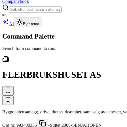
Companybook
⌘
K
AI
Bytt tema
Command Palette
Search for a command to run...
FLERBRUKSHUSET AS
Bygge idrettsanlegg, drive idrettsvirksomhet, samt salg av tjenester, va
Org.nr:
993400335
•
Stiftet
2008
•
SENJAHOPEN