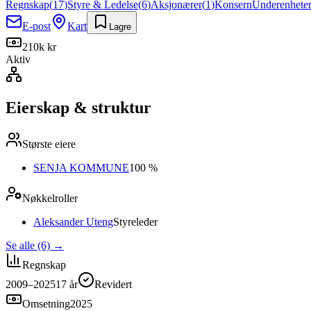
Regnskap
(
17
)
Styre & Ledelse
(
6
)
Aksjonærer
(
1
)
Konsern
Underenhete
E-post
Kart
Lagre
210k kr
Aktiv
Eierskap & struktur
Største eiere
SENJA KOMMUNE
100 %
Nøkkelroller
Aleksander Uteng
Styreleder
Se alle (6)
→
Regnskap
2009–2025
17
år
Revidert
Omsetning
2025